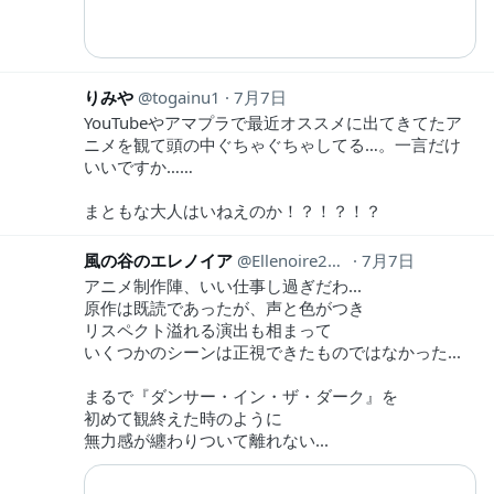
りみや
togainu1
7月7日
YouTubeやアマプラで最近オススメに出てきてたア
ニメを観て頭の中ぐちゃぐちゃしてる…。一言だけ
いいですか……
まともな大人はいねえのか！？！？！？
風の谷のエレノイア
Ellenoire2017
7月7日
アニメ制作陣、いい仕事し過ぎだわ...
原作は既読であったが、声と色がつき
リスペクト溢れる演出も相まって
いくつかのシーンは正視できたものではなかった...
まるで『ダンサー・イン・ザ・ダーク』を
初めて観終えた時のように
無力感が纏わりついて離れない...