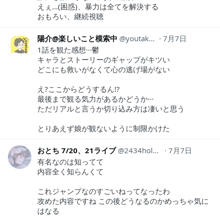
えぇ…(困惑)、暴力は全てを解決する
おもろい、継続視聴
陽介@楽しいこと模索中
youtake729
7月7日
1話を観た感想···鬱
キャラとストーリーのギャップがキツい
どこにも救いがなくて心の逃げ場がない
え?ここからどうするん!?
最後まで観る気力があるかどうか···
ただリアルと言うか切り込み方は凄いと思う
とりあえず娘が観ないように制限かけた
おとち 7/20、21ライブ
2434holoneoporu
7月7日
有名なのは知ってて
内容全く知らんくて
これジャンプなのすごいねってなったわ
攻めた内容ですね この後どうなるのかめっちゃ気に
はなる