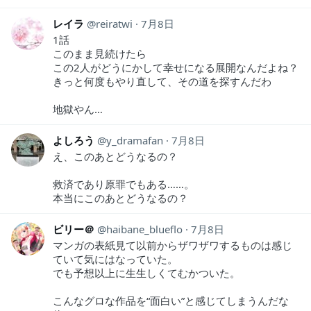
レイラ
reiratwi
7月8日
1話
このまま見続けたら
この2人がどうにかして幸せになる展開なんだよね？
きっと何度もやり直して、その道を探すんだわ
地獄やん…
よしろう
y_dramafan
7月8日
え、このあとどうなるの？
救済であり原罪でもある……。
本当にこのあとどうなるの？
ビリー＠
haibane_blueflo
7月8日
マンガの表紙見て以前からザワザワするものは感じ
ていて気にはなっていた。
でも予想以上に生生しくてむかついた。
こんなグロな作品を“面白い”と感じてしまうんだな