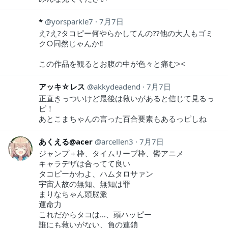
*
yorsparkle7
7月7日
え?え?タコピー何やらかしてんの??他の大人もゴミ
ク○同然じゃんか‼︎
この作品を観るとお腹の中が色々と痛む><
アッキ☆レス
akkydeadend
7月7日
正直きっついけど最後は救いがあると信じて見るっ
ピ！
あとこまちゃんの言った百合要素もあるっピしね
あくえる@acer
arcellen3
7月7日
ジャンプ＋枠、タイムリープ枠、鬱アニメ
キャラデザは合ってて良い
タコピーかわよ、ハムタロサァン
宇宙人故の無知、無知は罪
まりなちゃん頭脳派
運命力
これだからタコは…、頭ハッピー
誰にも救いがない、負の連鎖