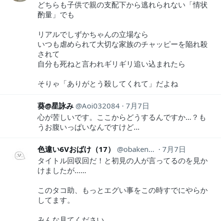
どちらも子供で親の支配下から逃れられない「情状
酌量」でも
リアルでしずかちゃんの立場なら
いつも虐められて大切な家族のチャッピーを陥れ殺
されて
自分も死ねと言われギリギリ追い込まれたら
そりゃ「ありがとう殺してくれて」だよね
葵@星詠み
Aoi032084
7月7日
心が苦しいです。ここからどうするんですか…？も
うお腹いっぱいなんですけど…
色違い6Vおばけ（17）
obaken_91
7月7日
タイトル回収回だ！と初見の人が言ってるのを見か
けましたが……
このタコ助、もっとエグい事をこの時すでにやらか
してます。
みんな見てください