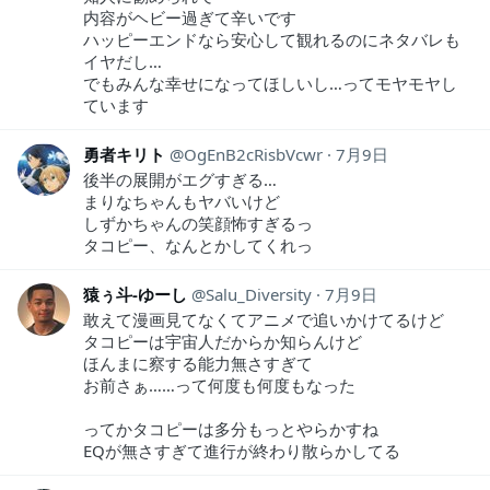
内容がヘビー過ぎて辛いです
ハッピーエンドなら安心して観れるのにネタバレも
イヤだし…
でもみんな幸せになってほしいし…ってモヤモヤし
ています
勇者キリト
OgEnB2cRisbVcwr
7月9日
後半の展開がエグすぎる…
まりなちゃんもヤバいけど
しずかちゃんの笑顔怖すぎるっ
タコピー、なんとかしてくれっ
猿ぅ斗-ゆーし
Salu_Diversity
7月9日
敢えて漫画見てなくてアニメで追いかけてるけど
タコピーは宇宙人だからか知らんけど
ほんまに察する能力無さすぎて
お前さぁ……って何度も何度もなった
ってかタコピーは多分もっとやらかすね
EQが無さすぎて進行が終わり散らかしてる