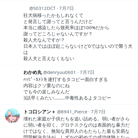
 ︎︎
S0312DCT
7月7日
狂犬病移ったかもしれなくて
と発言して謝ってと言うんだけど
本当に感染したら致死率ほぼ100%だから
謝ってどころじゃないんですが？
殺人犬なんですが？
日本人ではほぼ起こらないけど0ではないので襲う犬
は
殺人犬と言えなくもない
わかめ丸
denryuu0601
7月7日
ﾊｯﾋﾟｰｶﾒﾗを連打するタコピー面白すぎる
内容はクソ重なのにね
でも今の楽しみなんだ
3話早くみたい………中毒性あるよタコピー
トコ口シアン＋
8941_Pierce
7月7日
壊れた家庭が子供たちを追い詰める。弱い者がさら
に弱い者を叩く。グロテスクなのは表面的な暴力だ
けではなく、無知な異邦人のもたらした最も安易な
問題解決方法が、しずかの初めての成功体験となっ