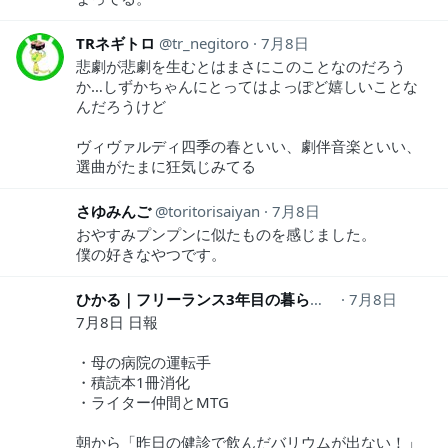
TRネギトロ
tr_negitoro
7月8日
悲劇が悲劇を生むとはまさにこのことなのだろう
か…しずかちゃんにとってはよっぽど嬉しいことな
んだろうけど
ヴィヴァルディ四季の春といい、劇伴音楽といい、
選曲がたまに狂気じみてる
さゆみんご
toritorisaiyan
7月8日
おやすみプンプンに似たものを感じました。
僕の好きなやつです。
ひかる｜フリーランス3年目の暮らし
hkr_daily
7月8日
7月8日 日報
・母の病院の運転手
・積読本1冊消化
・ライター仲間とMTG
朝から「昨日の健診で飲んだバリウムが出ない！」