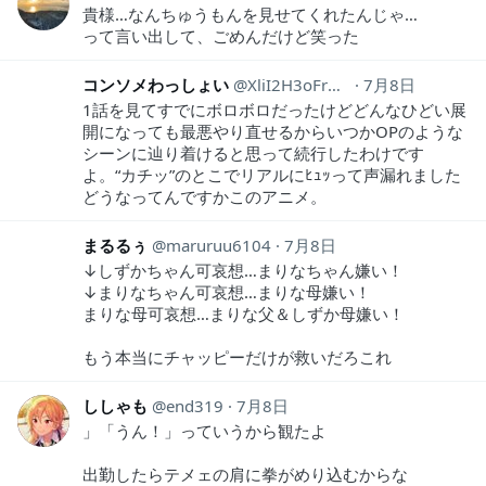
貴様…なんちゅうもんを見せてくれたんじゃ…
って言い出して、ごめんだけど笑った
コンソメわっしょい
XliI2H3oFrUoYzU
7月8日
1話を見てすでにボロボロだったけどどんなひどい展
開になっても最悪やり直せるからいつかOPのような
シーンに辿り着けると思って続行したわけです
よ。“カチッ”のとこでリアルにﾋｭｯって声漏れました
どうなってんですかこのアニメ。
まるるぅ
maruruu6104
7月8日
↓しずかちゃん可哀想…まりなちゃん嫌い！
↓まりなちゃん可哀想…まりな母嫌い！
まりな母可哀想…まりな父＆しずか母嫌い！
もう本当にチャッピーだけが救いだろこれ
ししゃも
end319
7月8日
」「うん！」っていうから観たよ
出勤したらテメェの肩に拳がめり込むからな