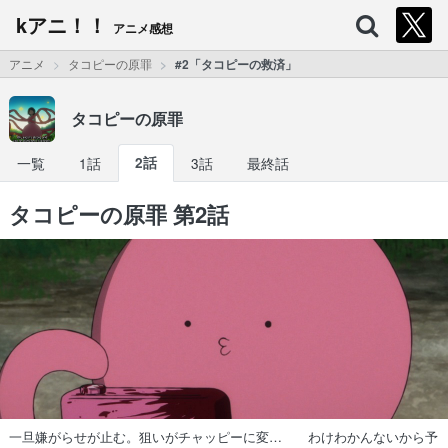
kアニ！！
アニメ感想
アニメ
タコピーの原罪
#2「タコピーの救済」
タコピーの原罪
一覧
1話
2話
3話
最終話
タコピーの原罪 第2話
一旦嫌がらせが止む。狙いがチャッピーに変… わけわかんないから予