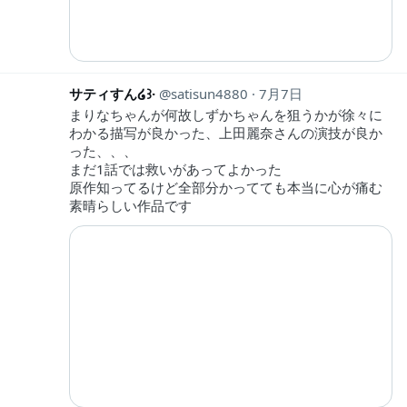
サティすん໒꒱·
satisun4880
7月7日
まりなちゃんが何故しずかちゃんを狙うかが徐々に
わかる描写が良かった、上田麗奈さんの演技が良か
った、、、
まだ1話では救いがあってよかった
原作知ってるけど全部分かってても本当に心が痛む
素晴らしい作品です