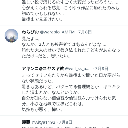
難しい役で演じるのすごく大変だっただろうな。。
心がえぐられる感覚…こうゆう作品に触れたの私も
初めてかもしれない…
最後まで見届けたい。
わらぴお
warapio_AMFM
7月8日
見たよ...。
なんか、2人とも被害者ではあるんだよな...。
汚れた大人のせいで巻き込まれた子どもがああなっ
ただけ...だと、思いたい。
アキンコ@スヤスヤ教
will_ss_akinko
7月8日
』ってセリフあたりから最後まで開いた口が塞がら
ない状態だった。
驚きもあるけど、バグってる倫理観とか、キラキラ
した演出とか、なんというか。
自分が知らない価値観や倫理観をぶつけられた気
分。小さな地獄で世界だこれは。
気持ちが悪く、怖い。
麗亜
Aitya1192
7月8日