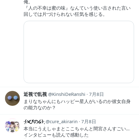
俺。
『人の不幸は蜜の味』なんていう使い古された言い
回しでは片づけられない狂気を感じる。
近視で乱視
KinshiDeRanshi
7月8日
まりなちゃんにもハッピー星人がいるのか彼女自身
の能力なのか？
·̩͙꒰ঌぴの໒꒱·̩͙
cure_akirarin
7月8日
本当にうえしゃまとここちゃんと間宮さんすごい…
インタビューも読んで感動した