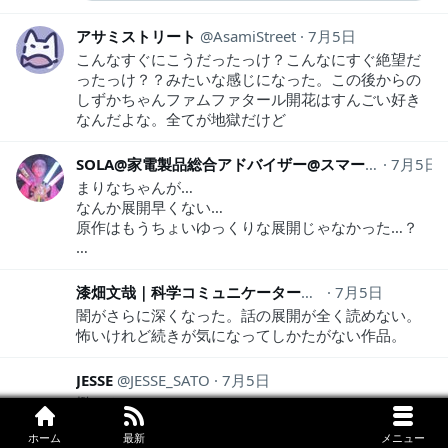
アサミストリート
AsamiStreet
7月5日
こんなすぐにこうだったっけ？こんなにすぐ絶望だ
ったっけ？？みたいな感じになった。この後からの
しずかちゃんファムファタール開花はすんごい好き
なんだよな。全てが地獄だけど
SOLA@家電製品総合アドバイザー@スマートマスター@フォトマスター3級@WH大阪
7月5日
まりなちゃんが…
なんか展開早くない…
原作はもうちょいゆっくりな展開じゃなかった…？
…
漆畑文哉｜科学コミュニケーター
uru_
7月5日
闇がさらに深くなった。話の展開が全く読めない。
怖いけれど続きが気になってしかたがない作品。
JESSE
JESSE_SATO
7月5日
鬱だよ。
小生もタコピーみたいにあの子のことわかってない
ホーム
最新
メニュー
んだろうな。ってそっちかい！