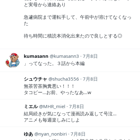
と実母から連絡あり
急遽病院まで運転手して、午前中が溶けてなくなっ
た
待ち時間に積読本消化出来たので良しとする◎
kumasann
kumasann3
7月8日
」ってなった。３話から本編
シュウチャ
shucha3556
7月8日
無茶苦茶胸糞悪い！！！
タコピー…お前、やったなあ…w
ミエル
MHR_miel
7月8日
結局続きが気になって漫画読み返して号泣…
アニメも毎週楽しみにしよ
ゆあ
nyan_nonbiri
7月8日