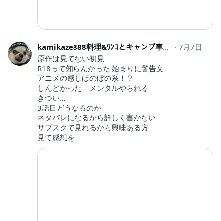
kamikaze888料理&ﾜﾝｺとキャンプ車中泊
7月7日
kamikaze
原作は見てない初見
R18って知らんかった 始まりに警告文
アニメの感じほのぼの系！？
しんどかった メンタルやられる
きつい…
3話目どうなるのか
ネタバレになるから詳しく書かない
サブスクで見れるから興味ある方
見て感想を