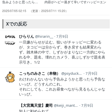
告みようかと思ったら… 内容がヘビー過ぎて辛いですハッピーエン
ド… 後半の展開がエグすぎる…まりなちゃんもヤ… 敢えて漫画見
2025/07/05 02:15
2025/07/11 15:20
てなくてアニメで追いかけてる… 原作知らないけどR18のアニメとは
珍しい… 1話OP→なんかハートフルな感じなのかな… 貴様…なん
ちゅうもんを見せてくれたんじゃ… 1話を見てすでにボロボロだった
Xでの反応
けどどんな… ↓しずかちゃん可哀想…まりなちゃん嫌い！…
ひらりん
hirarin__
7月9日
一旦嫌がらせが止む。狙いがチャッピーに変わる
が、タコピーは分からず。巻き戻すも結果変わら
ず。雑木林の中で、しずかがまりなに一方的にやら
れる中、題名。壊れたカメラ、喜ぶしずかで題名表
示引き。1/2
こっちのみさこ（本物）
psyduck2koduck
7月9日
わけわかんないから予告みようかと思ったら予告な
いっぴ。どうすんのこれ。
それにしても、これお昼食べながら見るもんじゃな
いっぴ。
【大宮萬天堂】慶司
keiji_manten
7月9日
知人に勧められて