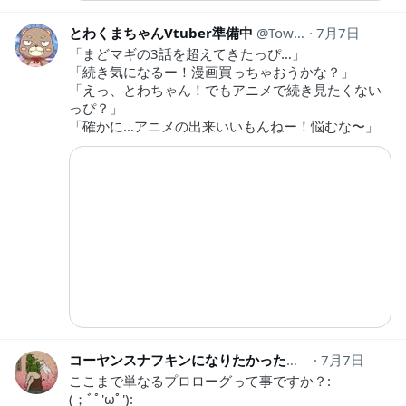
とわくまちゃんVtuber準備中
TowaKumachan
7月7日
「まどマギの3話を超えてきたっぴ…」
「続き気になるー！漫画買っちゃおうかな？」
「えっ、とわちゃん！でもアニメで続き見たくない
っぴ？」
「確かに…アニメの出来いいもんねー！悩むな〜」
コーヤンスナフキンになりたかったんだ
7月7日
mikio555
ここまで単なるプロローグって事ですか？:
(；ﾞﾟ'ωﾟ'):