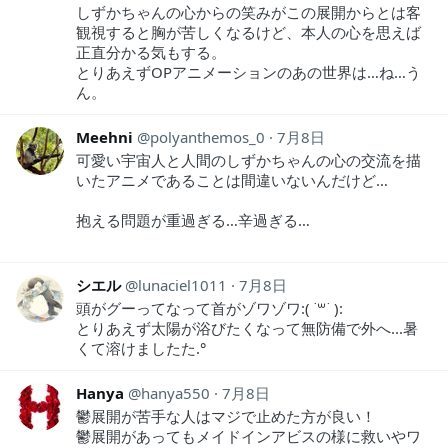
しずかちゃんの心からの笑みがこの展開からとは客
観視すると胸が苦しくなるけど、本人の心を思えば
正直分かる気もする。
とりあえずOPアニメーションのあの世界は…ね…う
ん。
Meehni
polyanthemos_0
7月8日
可愛い宇宙人と人間のしずかちゃんの心の交流を描
いたアニメであることは間違いないんだけど…
抱える問題が重過ぎる…辛過ぎる…
シエル
lunaciel1011
7月8日
頭がグーってなって首がゾワゾワ:( ˙꒳​˙ ):
とりあえず太陽が浴びたくなって無防備で外へ...暑
くて溶けましたた.°
Hanya
hanya550
7月8日
鬱展開が苦手な人はマジで止めた方が良い！
鬱展開があってもメイドインアビスの様に救いやワ