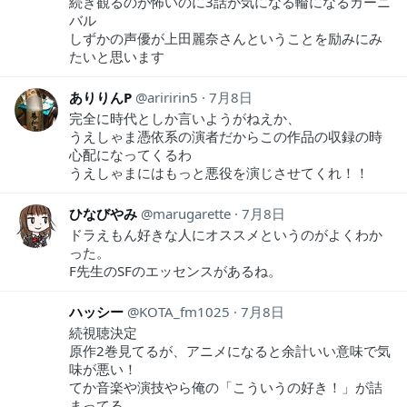
続き観るのが怖いのに3話が気になる輪になるカーニ
バル
しずかの声優が上田麗奈さんということを励みにみ
たいと思います
ありりんP
ariririn5
7月8日
完全に時代としか言いようがねえか、
うえしゃま憑依系の演者だからこの作品の収録の時
心配になってくるわ
うえしゃまにはもっと悪役を演じさせてくれ！！
ひなびやみ
marugarette
7月8日
ドラえもん好きな人にオススメというのがよくわか
った。
F先生のSFのエッセンスがあるね。
ハッシー
KOTA_fm1025
7月8日
続視聴決定
原作2巻見てるが、アニメになると余計いい意味で気
味が悪い！
てか音楽や演技やら俺の「こういうの好き！」が詰
まってる。