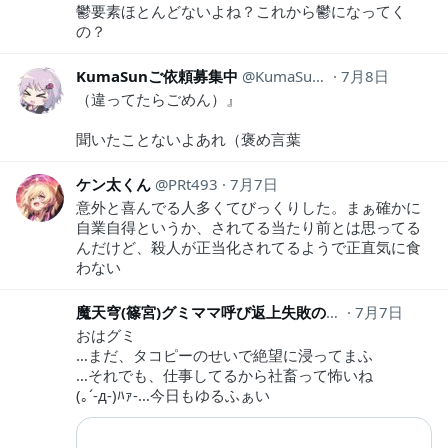
鬱要素ほとんどないよね？これから鬱になってく
の？
KumaSunご依頼募集中
KumaSunSecond
7月8日
（違ってたらごめん）』
聞いたことないよあれ（褒め言葉
ケン太くん
PRt493
7月7日
意外と喜んでる人多くてびっくりした。まぁ確かに
自業自得というか、されてる当たり前とは思ってる
んだけど、殺人が正当化されてるようで正直気に食
わない
魔天穹(篠宮)グミママ呼び返上失敗の民
7月7日
__gumizo__
おはグミ
…まだ、タコピーのせいで絶望に浸ってまふ
…それでも、仕事してるから社畜って怖いね
(｡´-д-)ﾊｧ-…今日もゆるふぁい