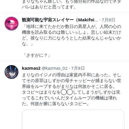
まりなちゃん嬉しい。もう随分前の作品なのでネタ
バレはありだと思ってます。
観測可能な宇宙スレイヤー（Makifoi）
7月8日
yudi7_12
「地球に来てたかだか数日の異星人が、人間の心の
機微を読み取るのは難しいっしょ。悲しい結末だけ
ど、彼なりに力になろうとした結果なんじゃないか
な。」
「さすがに？」
kazmas2
kazmas_02
7月8日
まりなのイジメの理由は家庭内不和にあった。そし
てその原罪はしずかの母チャッピーが捕まらない世
界線をループするがまりなは何故かそこに居る。
タコピーはまりなを◯◯してしまうがしずかは笑
ってるこれでいいんだタイムループの機械は壊れ
た。何故か腑に落ちないタコピー。