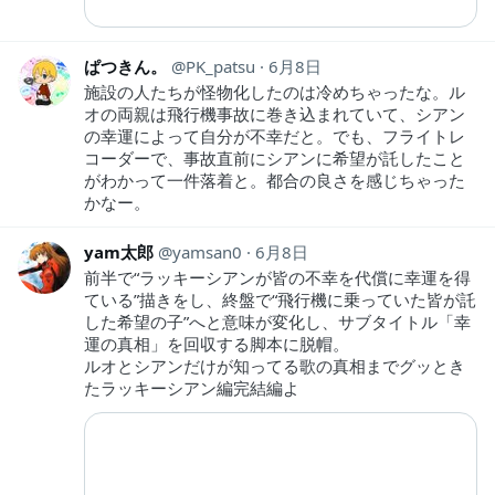
ぱつきん。
PK_patsu
6月8日
施設の人たちが怪物化したのは冷めちゃったな。ル
オの両親は飛行機事故に巻き込まれていて、シアン
の幸運によって自分が不幸だと。でも、フライトレ
コーダーで、事故直前にシアンに希望が託したこと
がわかって一件落着と。都合の良さを感じちゃった
かなー。
yam太郎
yamsan0
6月8日
前半で“ラッキーシアンが皆の不幸を代償に幸運を得
ている”描きをし、終盤で“飛行機に乗っていた皆が託
した希望の子”へと意味が変化し、サブタイトル「幸
運の真相」を回収する脚本に脱帽。
ルオとシアンだけが知ってる歌の真相までグッとき
たラッキーシアン編完結編よ