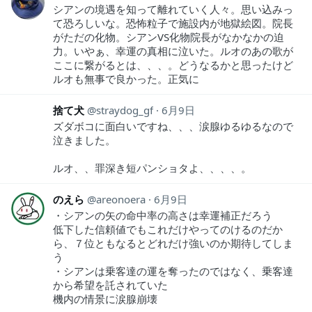
シアンの境遇を知って離れていく人々。思い込みっ
て恐ろしいな。恐怖粒子で施設内が地獄絵図。院長
がただの化物。シアンVS化物院長がなかなかの迫
力。いやぁ、幸運の真相に泣いた。ルオのあの歌が
ここに繋がるとは、、、。どうなるかと思ったけど
ルオも無事で良かった。正気に
捨て犬
straydog_gf
6月9日
ズダボコに面白いですね、、、涙腺ゆるゆるなので
泣きました。
ルオ、、罪深き短パンショタよ、、、、。
のえら
areonoera
6月9日
・シアンの矢の命中率の高さは幸運補正だろう
低下した信頼値でもこれだけやってのけるのだか
ら、７位ともなるとどれだけ強いのか期待してしま
う
・シアンは乗客達の運を奪ったのではなく、乗客達
から希望を託されていた
機内の情景に涙腺崩壊