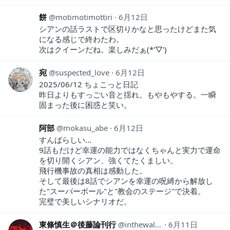
餅
motimotimottiri
6月12日
シアンの話ラストで区切りかなと思ったけどまた気
になる感じで終わたわ。
次はクイーンだね。楽しみだぁ(*'▽')
宛
suspected_love
6月12日
2025/06/12 ちょこっと日記
昨日よりもすっごい音と揺れ。もやもやする。一瞬
固まった後に困惑と笑い。
阿部
mokasu_abe
6月12日
すんばらしい…
9話もだけど幸運の能力ではなくちゃんと実力で運命
を切り開くシアン、強くてたくましい。
飛行機事故の真相は感動した。
そして最後は8話でシアンを幸運の呪縛から解放し
た"スーパーボール"と"教会のステージ"で決着。
完璧で美しいシナリオだ。
東條慎生＠後藤論刊行
inthewall81
6月11日