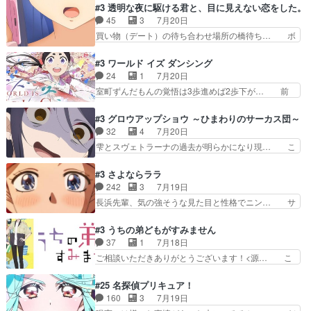
はアストレアの野望による性転換、後半… アスト
#3 透明な夜に駆ける君と、目に見えない恋をした。
えてみんなで物作りで一気に… 作画は最高なのに
レア君の作戦に皆巻き込まれてて草捕… アストレ
45
3
7月20日
話がつまらない。やっぱ京… 天下り式に竹のフィ
アが作った薬によって男女入れ替わ… アルトレア
買い物（デート）の待ち合わせ場所の橋待ち… ボ
ラメントが出てきたのは…
がポルックスのこと好きとは言え… アストレアが
ソボソとつぶやく。カラオケは視覚障害が… 闇夜
ポルックスちゃんに憧れて、変… TS騒動に酔っ
を照らす打ち上げ花火。人混みの中、み… どんど
#3 ワールド イズ ダンシング
払い騒動と賑やかでいいねw… 偉大な父を持つが
んキュンが増えていく展開に毎回わく… ちょこっ
24
1
7月20日
故の悩(独自のおっぱい論… 鉄板中の鉄板、性転
と書ければと風が吹き手元にあった… 』は、率直
室町ずんだもんの覚悟は3歩進めば2歩下が… 前
換と酩酊ネタの二連発(…
に言って脚本と演出が悪いと思う… 小春の目が見
回の白拍子の死といい今回の”まぐわい”… 世阿弥
えなくなったのは先天性による… 冬月の前向きさ
が主人公の漫画がアニメになったらし… 壮絶だっ
#3 グロウアップショウ ～ひまわりのサーカス団～
と、空野の億劫さがリアルだ… かけると小春、二
た…30分で2時間の映画のように… すべての表現
32
4
7月20日
人が一緒に過ごす時間が描… ヒロインの目が不自
がピタリと揃った傑作本当に素… たまに現れて謎
雫とスヴェトラーナの過去が明らかになり現… こ
由だから音を大切にして…
のアドバイスをしてくれるお… 可愛いキャラデザ
のアニメは足首を休ませるという事を知ら… 愛知
からは想像できない顔芸、… 父、大舞台へ立つこ
県豊川市付近が舞台なのか～現地にも出… 前回に
#3 さよならララ
とが決まる。更に父から… 再び鬼夜叉を導く、素
引き続き、今回もおぱんつであります… キャラク
242
3
7月19日
性不明の彼の名前を知… 恵まれた身分に甘え、修
ターが可愛いのはもちろん、ストー… 皇ではなく
長浜先輩、気の強そうな見た目と性格でニン… サ
練を怠るキャラは苦…
ひまわりを蔑ろにして皇に乗り換… 傷跡なんか、
ブタイがええよね〜関西弁が凄くちゃんと… って
見せたくない自分の力量を超え… エロいところ以
なったからユリ確定！＼(^o^)／ラ… プロローグ
#3 うちの弟どもがすみません
外あまり見どころがない。1… いや～、めちゃく
的な１話、２話からの浮世離れし… 茉里のボクシ
37
1
7月18日
ちゃおもしろいね。瑞佳は… キャラデザが映える
ングにかける真摯さ格好良かっ… 今回はゲストが
ご相談いただきありがとうございます！<源… こ
のは勿論だけど脚本に歩…
２名！ワンピースの作画さん… あほって言う茉里
こまで見てきて糸ちゃんの声がキャラとす… 糸が
がかっこいいよあほララは… 唯一の理解者だった
家事を頑張り過ぎてテストの結果が酷く… 糸ちゃ
#25 名探偵プリキュア！
母親を失い、アウェーの… ３話の地味に好きポイ
んと源くん、類くんのお買い物シーン… ３話にし
160
3
7月19日
ントは、冒頭でララが… ボクシング部部員たちの
てもう普通に物語が楽しみになっち… 類くんの将