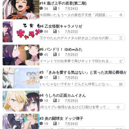
は泣かなかった！漫画描きのハウツー回… この作
#14 逃げ上手の若君(第二期)
んがめっちゃ可愛かったなド… まさかの展開にめ
品はこういうのをズバッとキメるの上… 藤子不二
34
1
7月24日
ちゃくちゃテンション上が… チャガタイの所へ密
雄に親しんだ人にはとてもフィット… 赤福のヌル
今回輝いたもう一人の亜也子天然「武闘派」… 今
偵に行ったはずがドレゲ…
ヌルした動きとかネームを褒めら… 漫研が気にな
回は強敵小笠原貞宗と時行の対面内容盛り… 言い
って仕方ない先生がかわいい。… 漫画のノウハウ
逃れすら逃げ上手亜也子のアシストに支… そう
#4 乙女怪獣キャラメリゼ
から新たな仲間まで。本作品… 今回エンディング
か、亜也子もまだ9歳なのか‥ときゆき… 「亜也
99
1
7月23日
テーマが流れるのが早い（… この作品の世界に
子のドキドキ・大作戦！・長寿丸を一… 目玉と耳
①クロたんのデスメタル好きはこのおぢの影… 三
も、一応デジタルという概…
を相手に言葉で繰り広げる戰もノラ… 時代設定ど
石さんのキャラなんかミサトさんっぽいな… なん
うなってる笑目力が強すぎて睨ま… ときメモ画面
か好きになれんキャラだなぁ作品もイン… 相変わ
#6 バンドリ！ ゆめ∞みた
からのいらすとやは草だった。… 今回は亜也子回
らず生物学者には見えないわね響野君… 正体を知
45
3
7月25日
でしたね頼もしさと乙女らし… 貞宗、キモいギョ
らないのにどちりも肯定してくれた… 黒絵がハル
イベントでの出来事で再びネットで叩かれる… ビ
ロ目としか思ってなかった…
ゴンになっても、南を助けて大事… OPにデスボ
オラの次の一手が動き始めました。それに… ビオ
入ってるのは黒絵がデスメタル… 黒絵が男で唯一
ラがまじで何がしたいかわからん！先生… 陰キャ
#3 「きみを愛する気はない」と言った次期公爵様が
心を許す、母の友達である光… 黒絵の可愛さレベ
の間合いにスルっと入ってきて相手の… ビオラが
17
1
7月25日
ルが止まらない。南くんと… 黒絵の母とのやり取
都子さんを籠絡しに来ててやばいぞ… マネージャ
いいじゃないですか！どんどん仲良しになっ… 結
りでエヴァの加持さん思…
ー現実版初登場！バレーボールに… 藻掻きながら
婚初日で君を愛する気はないものはやはり… 今期
前に進もうとするあられと律少… ビオラスマイル
の恋愛系で1番これが好き。愛する気は… 今晩
#4 うしろの正面カムイさん
で相手の緊張を解く相手の共… たまったアニメ
は、2130頃からシンデレラガールズ… 公爵の妻
19
2
7月25日
50本だってｗ今日も帰った… マネージャー実在
なのに着てる洋服がシンプル。テー… まあ、これ
JSコスプレ無理があるけど口裂け女寄って… 小
した大逆風のハズなのに全…
は見なくていいな。むしろ判断が… 自分でも気づ
学生コスには無理あるぞ。そのベットの下… シヅ
くほど嫉妬してる様子は可愛い… 次期公爵様がな
カちゃんがヤバすぎてボキキしそう(ぇ… 口裂け
#3 炎の闘球女 ドッジ弾子
ぜかヒロイン化していますデ… 【今夜のアニメA
女って人を襲うって知らなかった…ポ… そのスタ
19
1
7月24日
は…】前向き没落令嬢×こ… 「ぼやっとしてたら
イルで小学生ファッションは口裂け… 相変わら