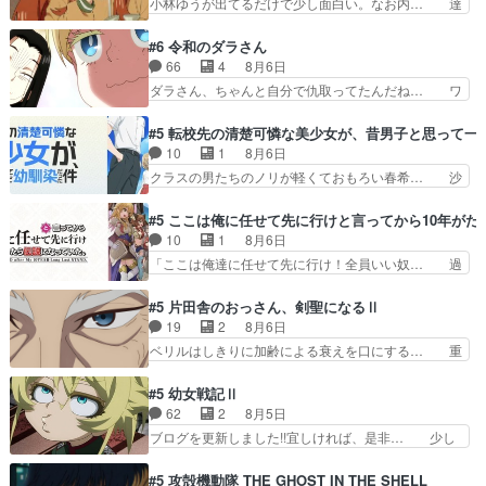
小林ゆうが出てるだけで少し面白い。なお内… 達
うなお声で……不意打ち過…
ち回り害悪すぎるお近づきの印が… ・律っちゃん
郎が獣人に◯◯◯される強制百合を期待し… ヒグ
明るくなったね♪・メンバーの… 一難去ってまた
マドンってなんなん！？人見知りっぽい… なんな
#6 令和のダラさん
一難、律がビオラの呪縛から… 「私はあなたが嫌
ら下ネタ0じゃなかったかこんな回が… 他のエピ
66
4
8月6日
いなんです」「バンドやめ… 何が起きているの
ソードに対してマイルドな回だった… 今回はだい
ダラさん、ちゃんと自分で仇取ってたんだね… ワ
か！？次週、みゅーたいぷ…
ぶある程度抑えてる？w感じな気… アルねこ、そ
イが必死でケロロじゃないのよケロロじゃ… ロボ
うはならんやろ映画のワンシー… さっきまで生き
ットに憧れてビーム撃ちたいと…そうい… 余りに
#5 転校先の清楚可憐な美少女が、昔男子と思って一
ていたゴキブリ死んでるGP… アルねこ危険です
も凄惨なダラさんの過去ダラさんの６… 過去編は
10
1
8月6日
よね。健康的な面で··江… 酔い潰れ行き着いた江
これで一区切りかなギャグも面白い… ガンガガン
クラスの男たちのノリが軽くておもろい春希… 沙
ノ島で、朝日を眺めな…
♪薫がなんかしっかり歌ってロマ… 姉巫女の誤
紀は隼人への片思いを拗らせているタイプ… みな
算、クソみたいな嫉妬の末路よ。… 私、そんなに
もちゃんが透けブラしててびっくりして… レベル
#5 ここは俺に任せて先に行けと言ってから10年が
日頃からガンガン言うてないで… このアニメはど
のキャラが登場。相変わらず顔や体の… 隼人が春
10
1
8月6日
こに行くのだろう、面白すぎ… 姉のした事はただ
希の級友を巻き込んだイジりに動じ… 第５話を
「ここは俺達に任せて先に行け！全員いい奴… 過
単に一族を絶滅させただけ…
U-NEXTで視聴しました。視聴… ラブコメで天然
去、あとを託したロックが今、2人にあと… 木下
ジゴロというかナチュラルヒ… みなもと仲良く話
鈴奈（@0suzuna0）が【マリー… 村ごと乗っ取
#5 片田舎のおっさん、剣聖になるⅡ
す隼人を見てなぜか不安に… 無理なダイエットは
られてたら流石に気付かないか… 《漫画版少し読
19
2
8月6日
禁物だけど、なかなか結… 「これからもお手入
んだことある》エリックとゴ… ロックは敵に容赦
ベリルはしきりに加齢による衰えを口にする… 重
れ、がんばりゅ」ありが…
無くブスっといくから気持… 勇者パーティー再結
ねた歳のせいにしていた限界を超えて命の… いい
成して先にいけで激アツ… 爆縮、幻覚、主人公結
んじゃないですか。魔物の群を発見した… アマプ
#5 幼女戦記Ⅱ
構エグいことするよな… ねぇ猫耳ガール、敵の根
ラにて視聴終わり！サーベルボア討伐… を言い訳
62
2
8月5日
城に乗り込む事を同… 世もや替えが利くと復活P
にしたくないものですねwボア狩り… 先生として
ブログを更新しました!!宜しければ、是非… 少し
とは？！もう来週…
のベリルが好きだけど、今回みた… 4人だけでサ
でもマシな負け方を選んだゼートゥーア… ゼート
ーベルボアを狩りに行く。野営… ・実家周辺でサ
ゥーアの唯一の手駒が強すぎる笑あお… 私にとっ
#5 攻殻機動隊 THE GHOST IN THE SHELL