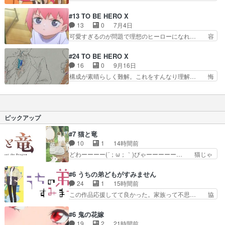
も作画良いですね⚪︎勘違いの工… クイーン編もめ
倒的アクション回。最高に熱くてカッコい… 延々
ちゃくちゃ良いな。なんかか… ⚪︎一瞬で治療して
続くアクションシーンがすごいけど埠頭… クイー
#13 TO BE HERO X
いたのに役立たずと追放… 堅物と思いきや、意外
ンの戦闘シーンが常に優雅で美しく、… いい加減
13
0
7月4日
な一面もあり。あの衣… OP,EDで黒幕っぽかった
おもんないから切るわ序盤だけの駄… シアン編と
可愛すぎるのが問題で理想のヒーローになれ… 容
眼鏡男は、ヒー…
クイーン編の繋がりに「なるほど… こんなに見応
姿に対する偏見により機会を失っていた2… 「か
えがあるアクションバトル、ガ… ずっとバトルア
わいいことが罪になるなんて」佐倉綾音… 可愛い
#24 TO BE HERO X
クションしてたな。前後も含… ・クイーンとボア
とヒーローになれないの？と髪切って… なんだこ
16
0
9月16日
ールの戦いは、迫力と美し… 11話かわいかった
れは、一体どれだけ面白い話作れる… また可愛い
構成が素晴らしく難解。これをすんなり理解… 悔
な。あと、時系列が行っ…
娘が出てきたなぁと思ったら可愛… 可愛いせいで
しいけど画作りと構成がめちゃめちゃ良く… お願
信頼値が獲得できんのはヒーロ… 可愛いことで、
いこの制作陣スタッフで2期作ってめっ… 最後の
信頼が減る→素顔隠せば良い… ロリめっちゃいい
アニメーションは2期のワンシーンな… とんでも
キャラだな。あやねるの声… 今回のヒロインが背
ないハイクオリティのアニメーショ… そしてナイ
ピックアップ
負ってるのは聖衣箱？ヒ…
スのお顔がいい公式サイトに年表… またこれまで
の総決算として今までのあれや… 連合会とヒーロ
#7 猫と竜
ー事務所の結託で静かに死を… 露骨なクリフハン
10
1
14時間前
ガー。何でここまで次元を… ver）のOPに出てき
どわーーーー(´；ω；｀)びゃーーーーー… 猫じゃ
たタロットもいつか…
らしにはしゃぐママにゃん可愛いwデ… ママにゃ
んが久しぶりに森へ帰ってきた！！… おだやかに
#6 うちの弟どもがすみません
ママにゃんが帰ってきた。この作… ママにゃんが
24
1
15時間前
学校が休みになるので、久しぶ… ママニャン回で
この作品応援してて良かった。家族って不思… 協
キター！と喜んでたからの大… ママにゃん久しぶ
力プレイで強敵を撃破、柊の心の解放にも… 柊く
りに森に帰ってきたけど息… ・・・ちょっとウル
んが外に出られなくなってたのはいじめ… RPG
#6 鬼の花嫁
ッときた。今期で一番好… おかあちゃんっていい
シーンカッコいい！もう転生モノに変… ゲーム内
19
2
21時間前