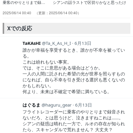
乗客のやりとりまで録… シアンの話ラストで区切りかなと思ったけ
ど… 2025/06/12昨日よりもすっごい音… 9話もだけど幸運の能力
2025/06/14 00:40
2025/06/14 00:40
ではなくちゃんと実… 利用していた側だろうに。幸運と引き換え
に… アクション凄かったし話も良かった。この数… シアンの境遇
を知って離れていく人々。思い… ズダボコに面白いですね、、、涙腺
Xでの反応
ゆるゆる… ・シアンの矢の命中率の高さは幸運補正だろ…
TaKAsHI
Ta_K_As_H_I
6月13日
誰かが幸福を享受するとき、誰かが不幸を被ってい
る。
これは紛れもない事実。
では、そこに意思がある場合はどうか。
一人の人間に託された希望の光が世界を照らすもの
になれば、自ら不幸を引き受ける選択も悪くないの
かもしれない。
何より、未来は不確定で希望に満ちている。
はぐるま
haguru_gear
6月13日
フライトレコーダーに乗客のやりとりまで録音され
ないだろ、とは思うけど、泣きますねこれは……。
シアンの疑惑は晴れた一方で、ルオの存在が知られ
たら、スキャンダルで荒れません？ 大丈夫？