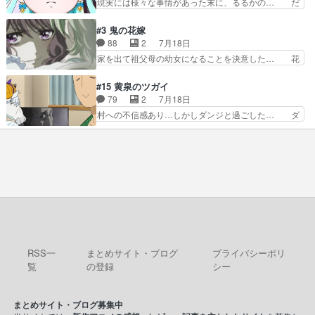
現実には様々な事情があった末に、るるかの… だ
設定を公開！辻さん…
来の夢が微笑ましいまだまだ甘え… 前髪ぱっつん
からるるかが「まどろっこしい」と称され… エク
金太郎な糸ちゃんがお母さん役… 子供達だけで生
レール編の始まり、エリザさんの回で「… 「マジ
#3 鬼の花嫁
活するようになってからの話… 最後の「かわい
ラ」と言えば同時上映の「公タロウ」… キュアエ
88
2
7月18日
い」の破壊力よ…あれは成田… 糸と4人の弟の関
クレールはやっぱりくれあだったか… エクレール
家を出て祖父母の幼女になることを決意した… 花
わり方がどう変化していく…
は誰だ編、遂に答え合わせの時だ… これで自分も
嫁を傷つけたら許さん、今回見せた氷の表… ツッ
キュアっと探偵事務所の一員で… あんなとみくる
コミどころが多すぎてある意味おもしろ… 胸が凄
#15 黄泉のツガイ
の何もない日常※もっと密着… LIMITかも知れな
くスカッっとしたずっと苦痛を伴って… 祖父母に
79
2
7月18日
い。キュアエクレール… ・解決編、完全に前4話
人の心があってよかった。それにし… 柚子が家族
村への不信感あり…しかしダンジと過ごした… ダ
で謎解きさせるスタ…
と決別する回柚子を傷つけた瑶太… 今期のアニメ
ンジが下界で偽アサを探す？聞きたいこと… ダン
で1番おもろい。鬼してほしい… 祖父母の柚子を
ジとの思い出を振り返るユルの表情が本… それぞ
守る姿や祖母の語る玲夜の眼… 常に言ってるけ
れの思惑が複雑に絡み合い、物語がさ… ユルは一
ど、ラブコメの主役にも魅力… 家族にずっと理不
人になりたいのに、犬がそっと寄り… ダンジが
尽に虐げられ、我慢を強い…
「俺は側にいる」と言ってくれた幼… 偽りだけで
は語れない友情だからこそ切なか… 今まで頼れる
存在だったからこそ真実が重く… これまで積み重
ねてきた信頼があるからこそ… 一瞬スタッフのユ
ーモア全開爆笑シーンが普…
RSS一
まとめサイト・ブログ
プライバシーポリ
覧
の登録
シー
まとめサイト・ブログ募集中