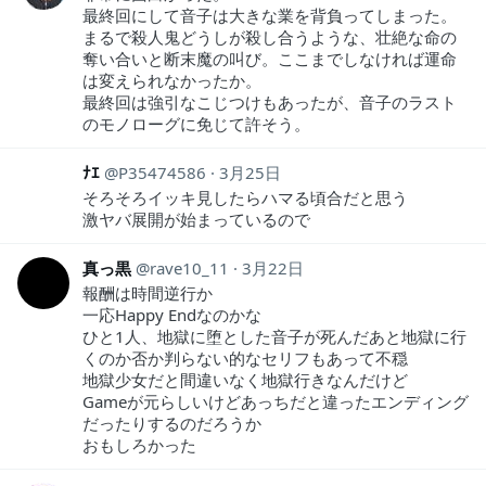
最終回にして音子は大きな業を背負ってしまった。
まるで殺人鬼どうしが殺し合うような、壮絶な命の
奪い合いと断末魔の叫び。ここまでしなければ運命
は変えられなかったか。
最終回は強引なこじつけもあったが、音子のラスト
のモノローグに免じて許そう。
ﾅｴ
P35474586
3月25日
そろそろイッキ見したらハマる頃合だと思う
激ヤバ展開が始まっているので
真っ黒
rave10_11
3月22日
報酬は時間逆行か
一応Happy Endなのかな
ひと1人、地獄に堕とした音子が死んだあと地獄に行
くのか否か判らない的なセリフもあって不穏
地獄少女だと間違いなく地獄行きなんだけど
Gameが元らしいけどあっちだと違ったエンディング
だったりするのだろうか
おもしろかった