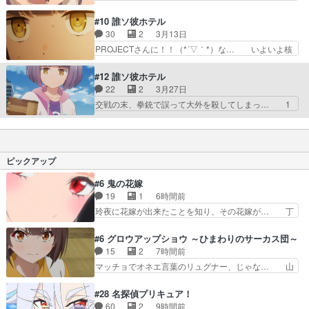
ろ……。いやぁ、凄いことしか… 本当の名前が後
日のお客様は、音子ちゃんの推し、3Qの… 国民
で判明して真相も判明するの… 男が怪しいと思っ
的アイドル・365シスターQ(通称：… 前後編にな
#10 誰ソ彼ホテル
たらそっちがストーカーか… →アニメでは占いの
るようなエピソードだったんだ…… こんなところ
30
2
3月13日
女性追加(1話)博徒と… 音子は大外に他の客の情
で推しとバッタリ。JPXにも… お話は普通に良
PROJECTさんに！！（*´▽｀*）な… いよいよ核
報を軽く話しすぎで…
い、というか悪くなかったが… 中々、音子ちゃん
心に迫ってきた。両親に認められ… いよいよ、音
ウザイ所あるねｗ相変わら… Abemaのみか……
子ちゃん、阿鳥さんに大外がつ… (まだ観てない
#12 誰ソ彼ホテル
プレミアム入るしかな… 音子と大外が会話してる
けど)第2クールでもあるの…
22
2
3月27日
シーンは適度に緊張… アイドルの人は頭普通だけ
え！？！！！！！！！全ッッ然しらなんだ…… 音
交戦の末、拳銃で誤って大外を殺してしまっ… 1
ど音子ちゃんも最…
子と阿鳥と大外と。本作で時折感じた脚本… 大外
年後の世界であのアイドルがさらっと映っ… 地獄
を巡る現世のさまざまな記憶の繋がりは… 金子こ
から追放って何やったんだよ猿。獄門疆… いや本
のみのライブを無事成功させて、阿鳥… EDがア
編やったことあるから知ってたけど！… 従業員は
リプロに変わったでも12話か13… 現世だと俺ら
別口から退勤というのは、そう。プ… どこでボタ
ピックアップ
殺し合う間柄だよなとご丁寧に…
ンを掛け違えたのか、地獄に落ち… めちゃくちゃ
面白い作品だった。原作はマル… そして記憶維持
#6 鬼の花嫁
のエレベーター、後付け感は… シチュエーション
19
1
6時間前
設定も、主演声優も魅力的…
玲夜に花嫁が出来たことを知り、その花嫁が… 丁
✼••┈┈┈••✼••┈┈┈••✼ …
寧といえばそうなんだけど、ざまぁ、が中… 最
初、にゃん吉が透子のストーカーを始めた… 高道
#6 グロウアップショウ ～ひまわりのサーカス団～
きもいけどあれ横で見せつけられるのは… 玲夜の
15
2
7時間前
前の婚約者鬼山桜子がめっちゃ別嬪さ… にゃんき
マッチョでオネエ言葉のリュグナー、じゃな… 山
ちくんのお母さんが一番かわいいで… 花江さんが
田、相変わらず可愛いね叡智で綺麗で可憐… ひま
中学生ストーカーしてた花江さん… 主人公がお願
わりサーカスに突然現れた金髪の大男少… 伝説の
#28 名探偵プリキュア！
いやイケメンが主人公にプレゼ… 「お願いがある
男の登場によって、山田の輝かしき過… お父さん
60
2
9時間前