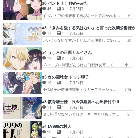
か好きになれんキャラだなぁ作品もイン… 相変わ
#6 バンドリ！ ゆめ∞みた
からのいらすとやは草だった。… 今回は亜也子回
らず生物学者には見えないわね響野君… 正体を知
45
3
7月25日
でしたね頼もしさと乙女らし… 貞宗、キモいギョ
らないのにどちりも肯定してくれた… 黒絵がハル
イベントでの出来事で再びネットで叩かれる… ビ
ロ目としか思ってなかった…
ゴンになっても、南を助けて大事… OPにデスボ
オラの次の一手が動き始めました。それに… ビオ
入ってるのは黒絵がデスメタル… 黒絵が男で唯一
ラがまじで何がしたいかわからん！先生… 陰キャ
#3 「きみを愛する気はない」と言った次期公爵様が
心を許す、母の友達である光… 黒絵の可愛さレベ
の間合いにスルっと入ってきて相手の… ビオラが
17
1
7月25日
ルが止まらない。南くんと… 黒絵の母とのやり取
都子さんを籠絡しに来ててやばいぞ… マネージャ
いいじゃないですか！どんどん仲良しになっ… 結
りでエヴァの加持さん思…
ー現実版初登場！バレーボールに… 藻掻きながら
婚初日で君を愛する気はないものはやはり… 今期
前に進もうとするあられと律少… ビオラスマイル
の恋愛系で1番これが好き。愛する気は… 今晩
#4 うしろの正面カムイさん
で相手の緊張を解く相手の共… たまったアニメ
は、2130頃からシンデレラガールズ… 公爵の妻
19
2
7月25日
50本だってｗ今日も帰った… マネージャー実在
なのに着てる洋服がシンプル。テー… まあ、これ
JSコスプレ無理があるけど口裂け女寄って… 小
した大逆風のハズなのに全…
は見なくていいな。むしろ判断が… 自分でも気づ
学生コスには無理あるぞ。そのベットの下… シヅ
くほど嫉妬してる様子は可愛い… 次期公爵様がな
カちゃんがヤバすぎてボキキしそう(ぇ… 口裂け
#3 炎の闘球女 ドッジ弾子
ぜかヒロイン化していますデ… 【今夜のアニメA
女って人を襲うって知らなかった…ポ… そのスタ
19
1
7月24日
は…】前向き没落令嬢×こ… 「ぼやっとしてたら
イルで小学生ファッションは口裂け… 相変わら
小仏珍子cv前田佳織里トリガーフラッシュ… 宇宙
菜園の領地の外まで開墾…
ず、尺の都合なのか原作漫画の細か… 除霊士カム
背景でナレが始まり音楽が1本引きギタ… 珍子を
イと助手シヅカのエッチで笑える… 今回はかつて
いたぶってるのか！？Cパートで懐か… 普通にド
#3 骸骨騎士様、只今異世界へお出掛け中Ⅱ
昭和キッズを恐怖のどん底へ突… 現代で有名な口
ッジが激アツ。いや羽仁衣が初めて… 優谷優の声
11
1
7月24日
裂け女登場！お市ちゃん、ポ… ろくろ首の除霊シ
優に「ちんこ」って言わせてて興… 珍子ちゃ
凄え料理だな酔いどれターキーwとりあえず… ２
ーン「悪霊退散」のパチン…
ん………！！！！？！先週に引き続… これは意図
期第３話感想：まさか最初に出て来た兄妹… 妹想
的に1～2話でスルーしたことだ… これは本作に
いの良いお兄ちゃん！！現場も楽しかっ… 第３話
#4 LV999の村人
限ったことでなく、最近のアニ… 東山朱莉
をｄアニメストアで視聴しました。視… ローデン
50
1
7月23日
（AkariHIGASHIYAM… こんなに可憐で可愛い泣
王国ホーバン領を訪れたアーク一行… 1期に引き