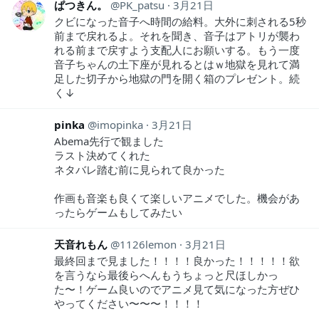
ぱつきん。
PK_patsu
3月21日
クビになった音子へ時間の給料。大外に刺される5秒
前まで戻れるよ。それを聞き、音子はアトリが襲わ
れる前まで戻すよう支配人にお願いする。もう一度
音子ちゃんの土下座が見れるとはｗ地獄を見れて満
足した切子から地獄の門を開く箱のプレゼント。続
く↓
pinka
imopinka
3月21日
Abema先行で観ました
ラスト決めてくれた
ネタバレ踏む前に見られて良かった
作画も音楽も良くて楽しいアニメでした。機会があ
ったらゲームもしてみたい
天音れもん
1126lemon
3月21日
最終回まで見ました！！！！良かった！！！！！欲
を言うなら最後らへんもうちょっと尺ほしかっ
た〜！ゲーム良いのでアニメ見て気になった方ぜひ
やってください〜〜〜！！！！