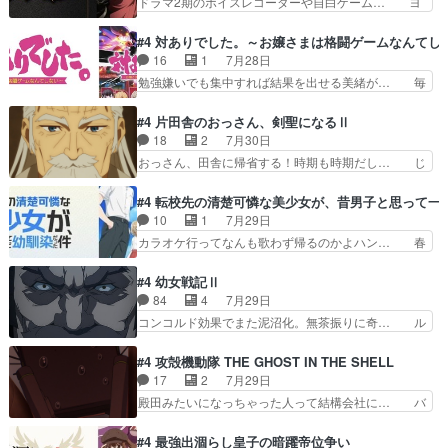
ドラマ2期のボイスレコーダーや自白ゲーム… ヨ
に見えた。4話は過…
想：２人の過剰な貢ぎ物?の礼とし… 第５話感
コヤは人間の弱い所をつくのが抜群に上手… 昼の
想：姉のお誕生会にダラさんを招待… 部分的に時
国の奴らも馬鹿が多いが、夜の国も同じ… ご視聴
#4 対ありでした。～お嬢さまは格闘ゲームなんてし
系列が4話と入れ替わってるのね… こんなデカイ
ありがとうございました来週もよろし… 握った◯
16
1
7月28日
のどうやって運ぶんだよ！？姉… ダラさん、人型
治郎（中の人的に）仲間であるプレ… ヨコヤの頭
勉強嫌いでも集中すれば結果を出せる美緒が… 毎
形態にもなれるんか!?w髪…
の回転の速さと人間の心理を利用… 夜の国のヨコ
晩スト６対戦を楽しむ４人。だが、期末試… どん
ヤ支配がますますひどく……。… ヨコヤは飴と鞭
なゲームも相手が強すぎるとやる気無く… テー
#4 片田舎のおっさん、剣聖になるⅡ
で夜の国の独裁支配を強化、… やはりヨコヤいい
マ：テスト勉強と大会感想は、美緒がテ… すげー
18
2
7月30日
ですね。昼の国が勝てる流… 役で出演いたしまし
ーーーーーーーー良い……。女性声優… 深夜の格
おっさん、田舎に帰省する！時期も時期だし… じ
た。次回も緊張が止まり…
ゲー対戦よりテストの方がよっぽど… 真剣に授業
いさん、ベリル、副団長、年長者が強い順… 底知
を受けて、夜は珠樹の部屋で格ゲ… 来たる定期テ
れない爺さんには夢が詰まってると思う… クル
#4 転校先の清楚可憐な美少女が、昔男子と思って一
ストに向けて勉強会！美緒ちゃ… 受験勉強と戦闘
ニ、ヘンブリッツ、ミュイと一緒におっ… 帰省、
10
1
7月29日
の2択なら戦闘を選ぶ娘w美… 勉強嫌いでバトル
お供ヒロインはクルニ。順番的には確… 父親から
カラオケ行ってなんも歌わず帰るのかよハン… 春
を選ぶって、ひぐらしの沙…
手紙が来た。サーベルボアの退治の… ここでヘン
希ちゃんの私服、めっちゃ可愛いぞ！！！… どう
ブリッツくんが同行するのが変で… ・ベリル、実
やらあの女優さんが春希のお母さんのよ… 春希ち
#4 幼女戦記Ⅱ
家に帰ることに・ベリルはミュ… おっさんの親と
ゃん姫ちゃんに野菜の子も凄え可愛い… 隼人くん
84
4
7月29日
なるとお爺ちゃんだよね孫扱… ・ベリル、実家に
のスマホを買いに行ってたけど完全… 第４話を
コンコルド効果でまた泥沼化。無茶振りに奇… ル
帰ることに・ベリルはミュ…
U-NEXTで視聴しました。視聴… スマホを買うた
ーデルドルフ中将自らが行う煙草と葉巻は… ブロ
め、都心で待ち合わせをした… OP曲きっかけで
グを更新しました!!宜しければ、是非… 計画通り
#4 攻殻機動隊 THE GHOST IN THE SHELL
見始めてたけどなんだかん… いきなりシリアス展
にはいかないね笑やり遂げた(ほぼ… 今回もター
17
2
7月29日
開ぶち込んでくるじゃん… 春希の家庭事情は複
ニャに不都合なことがあったりし… 白髪の男性が
殿田みたいになっちゃった人って結構会社に… バ
雑。食事とか隼人が親身…
語った家族を失った喪無感が、… 連邦に対して有
トーがカッコいいと思ってたら、トグサが… あの
利な講話条件を引き出すため… コンコルド効果に
見た目もうただのロボでしかないんだよ… 俺らの
#4 最強出涸らし皇子の暗躍帝位争い
油を注ぐターニャの勝利軍… 犠牲を払っても良い