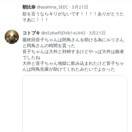
朝比奈
asahina_SEEC
3月21日
欲を言うならキリがないです！！！！ありがとうた
そあに！！！
コトブキ
s5zKwfSDVb1xUHO
3月21日
最終回音子ちゃんは阿鳥さんを助ける為にルリさん
と阿鳥さんの時間を貰った
音子ちゃんは大外と対峙するけどやっぱ大外は曲者
でしたね
大外と音子ちゃん地獄に飲み込まれたけど音子ちゃ
んは阿鳥先輩が助けてくれたみたいでよかった