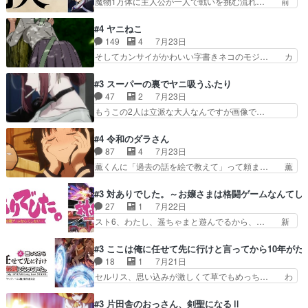
魔物1万体に主人公が一人で戦いを挑む流れ… 前
き虫メイドが僅か3…
続き２期にも出演させていただけ… 1期の頃から
半は魔族へ恨みを持つだろうパルナの強い… 両親
思ってたんだけどヒロインのエ… 依頼を受けて問
を魔物と人間に殺された鏡の生い立ち。… 勇者た
#4 ヤニねこ
題解決特筆する事は無いが、… 今週もありがとう
ちを信じてアリスを預ける、鏡を信じ… 勇者パー
149
4
7月23日
ございます耳がヒクヒクな… 時計台に登ってるの
ティが仲間になった！？会話が通じ… 鏡の過去、
そしてカンサイがかわいい字書きネコのモジ… カ
見ると挟まれないか心配…
辛すぎて胸が苦しくなりました…… 最初、勇者パ
ンサイねこさん、魅力的な姿と表情が可愛… お前
ーティは対話すら拒んでいたが… ちょ、またタカ
は『ちんこ』によってリミッターが外れ… 今回は
#3 スーパーの裏でヤニ吸うふたり
コちゃんの性別が間違えられ… 鏡の両親がモンス
汚い要素あまりなく普通にギャグアニ… あとアイ
47
2
7月23日
ターと人間にそれぞれ命を… 胸が苦しくなるほど
キャッチが釈迦だったの本当に最高… まー、今回
もうこの2人は立派な大人なんですが画像で…
鏡くんの過去がとても残…
もコンプライアンス違反にどこま… 達郎のオチに
色々と察して見守る店長さすがです。そして… こ
は笑った慣れてくるとオチの出… 「君が下品なア
こ叡智でセクシー！ミストふっかけて嗅ぎ… あい
#4 令和のダラさん
ニメが好きでも大丈夫だよ」… あんな事こんな事
かわらず山田さんと田山さんが同一人物… 今さら
87
4
7月23日
いっぱいさせられちゃうこ… 妹ネコちゃんのバー
だけどずとまよのOP合ってるね。首… 佐々木と
薫くんに「過去の話を絵で教えて」って頼ま… 薫
ガーにタバコ入ってるの…
田山さんにロマンスの香りが漂って… 佐々木さん
にとってダラさんはもう一人の…おっぱい… 遂に
と田山さんのやり取り見てるこっ… 二人の関係が
シリアス展開になるかと思ったら全然そ… 薫が通
#3 対ありでした。～お嬢さまは格闘ゲームなんてし
「ただのヤニ仲間」から「ちゃ… 田山から消臭ミ
うは応神町立応神北小学校一方、日向… 思ったの
27
1
7月22日
ストを戴いてお礼返しをして… からかったつもり
と違う刺客出てきたwwただ関西弁… とエピソー
スト6、わたし、遥ちゃまと遊んでるから、… 新
なのに、思いもよらない佐…
ドの進みにおどろくけど、気持ち… ①作文の定番
しく先輩キャラが対戦相手として増えたこ… ま
「将来の夢」地元志向が強くな… さすがにてこ入
ぁ、こんな都合よく格ゲー女子が集まるか… 規律
#3 ここは俺に任せて先に行けと言ってから10年が
れしてきた。ミステリアスな… 弟くんから昔の話
違反は許さない人かと負けず嫌いの可愛… 何かに
18
1
7月21日
を絵に描いて！と言われた… 神をも恐れぬ姉弟と
一生懸命になっている女の子はかわい… 先の一件
セルリス、思い込みが激しくて草でもめっち… わ
ダラさんのコメディかと…
で綾と美緒は親しくなる。厳しい寮… 体育会系み
ーい、可愛い男の子キャラが出て来た～♪… 隠し
たいな点呼が行われるお嬢様学校… ３話、このタ
子前提から離れないセルリスちゃんゲル… 顎ヒゲ
#3 片田舎のおっさん、剣聖になるⅡ
イプの作品によくある『努力型… 格ゲー専門用語