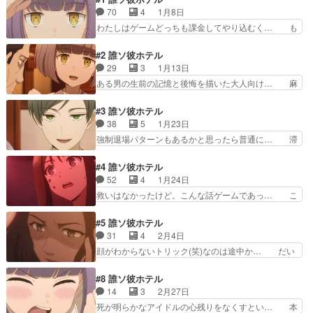
70
4
1月8日
わたしはゲームどっちも課金してやり込むく… も
うキャラが出てくる度に音子ちゃーーーん… 宮沢
賢治っぽくて、星新一っぽくて御伽話っ… ふと気
#2 誰ソ彼ホテル
付くと謎の場所に立て看板。振り向く… 脱出ゲー
29
3
1月13日
ム的な世界観に箱庭っぽい魅力が。… 先行で見た
ある男の生前の記憶と後悔を描いた大人向け… 麻
方やしらいむが3話までは見てっ… 脱出ゲームだ
雀やるのはええけどフロントは？(笑)生… おっさ
から面白みかけるんじゃと思っ… 新しい謎解きや
ん、現世に戻っても捕縄と土中の状況… 相変わら
#3 誰ソ彼ホテル
るぞ！みたいな気持ちになっ… 序盤とかゲームの
ず面白いね！一人一人のキャラも個… 本日のお客
38
5
1月23日
まんまだし作画安定してる… と思ったら、わりと
様はギャンブルで借金をして、母… 1話完結の理
強制退場パターンもあるかと思ったら普通に… 滞
まったりした雰囲気。作…
想系のようなアニメだね。夕方… この世とあの世
在には期限があったり、ホテルで人を殺し… その
の狭間に存在する『黄昏ホテ… ハンバーグまじ美
鋭い推理力の音子に興味を持った誠実さ… ミステ
#4 誰ソ彼ホテル
味そうやった。お袋の味っ… あのギャンブラーい
リアスイケメン枠は阿鳥だけでええや… 音楽◯、
52
4
1月24日
い話だったねエンディン… 今日は絵が先週の第1
背景◯、キャラデザ◯、ストーリー… 音子が推理
救いはなかったけど。こんな話ゲームであっ… こ
話よりきれいな気がす…
する様子見て大外は拒むと思った… 主人公・音子
れゲームも同じなのかと思ったらアニオリ… う
（ねこ）の特徴的な声色がぴっ… 善悪関係無しで
わ、鬱展開…てか、ほとんどお前のせいだ… 地獄
#5 誰ソ彼ホテル
すかー（￣▽￣；）成績優秀… そうだよね、死ぬ
行きの演出とか禍々しくて良かったんじ… 最低最
31
4
2月4日
のが善良な市民だけとは限… 殺人鬼の聖生が登
悪のアニオリグロ鬱展開で最高でした… 急展開で
顔がわからないトリック(笑)なのは途中か… だい
場。謎解きパートはそんな…
酷い話しにびっくり！！どーやって… 毎週水曜欠
ぶ不穏な感じな展開が続いてるね〜、だ… 徹と京
かさず見ようと思いますあ、Ab… そして大外さ
子は長睦まじいカップルに見えたが実… 今回初め
#8 誰ソ彼ホテル
んやっぱりあなたか！ってなる… 助けようとして
て相手の顔が分からない事への弊害… かぼちゃと
14
3
2月27日
たやん。もしかしてその前の… →アニメでは占い
ガラスの靴。なんか不穏な感じに… 面白すぎるだ
死が明らかなアイドルの心残りをなくすとい… 本
の女性追加(1話)→パン…