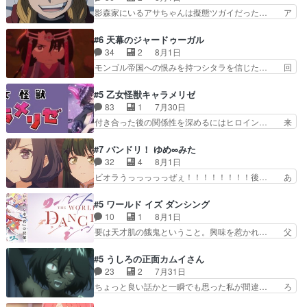
は草なんよ。んで、あん… 今回からついにくれあ
ト攻撃ヤバすぎるwwwヴァイオレ… 玲夜さまサ
影森家にいるアサちゃんは擬態ツガイだった… ア
が探偵事務所の仲間に…
プライズの、これまでの柚子ちゃ… 玲夜から柚子
サが置かれた立場や気持ちを汲んで熱くな… 屋敷
へ17年分の誕生日&を未来に… 「​​13歳の柚子ちゃ
にアサはいなかった逆にガブちゃんはい… 影森の
#6 天幕のジャードゥーガル
んへ…もう中学生な… 梅原の人が18歳になるま
当主が際限なくツガイを増やせるのに… 今回はも
34
2
8月1日
での誕生プレゼン… なよなよした男（cv石田彰）
うガブちゃんさんの悲鳴にも似た怒… ユルと戦っ
モンゴル帝国への恨みを持つシタラを信じた… 回
梅ちゃんがた…
た時から伏線が張られていたのが… しかしアサ
想が淡々と語られるのだけどいつの間にか… オゴ
は、兄様に会いたいbotだと思… ツガイには優し
タイの妃になってもその心は晴れず、モ… ドレゲ
#5 乙女怪獣キャラメリゼ
い筈のガブちゃん、アキオの… 色々とひっかけが
ネの過去、宝石だった彼女が人になり… ドレゲネ
83
1
7月30日
あって、最終的に嫌な終わ… ゴンゾウが従える大
の過去、、辛かった、、あのジャタ… 年上旦那が
付き合った後の関係性を深めるにはヒロイン… 来
量のツガイに何事かと思…
良い人でも、女は宝石でただ笑っ… ダイルの儀式
夢ちゃんがキングコングなのいい味付けだ… ずっ
の神々しさたるや。一気に空気… ドレネゲの辛い
とメスってて何この可愛い生物。クラス… 付き合
#7 バンドリ！ ゆめ∞みた
過去には同情の言葉しか…シ… 奥様に悲しい過
い始めたら始めたでまた違った悩みが… と一歩ず
32
4
8月1日
去…萌え袖が可愛いね、と思… ドレゲネとシタ
つ踏み出す黒絵ちゃん微笑ま新汰の… ツインテー
ビオラうっっっっっぜぇ！！！！！！！！後… あ
ラ、2人だけの同盟が結成さ…
ルが可愛いお茶目な妹ちゃんです… しかも過去も
られちゃん、僕っ子になってから取り戻し… ビオ
重いんかいかつては自分に自信… リップを塗って
ラが悪魔すぎて気分が悪くなってきたこ… 声優ま
#5 ワールド イズ ダンシング
らっしゃるからかしらお顔が… 黒絵「怪獣に憧れ
とめました(７話まで)仲町あられ/… ビオラの策略
10
1
8月1日
るのはいいけど自分自身が… 素の自分はどちらな
がバッチリ嵌って最高wwwこ… 自信あれば評価
要は天才肌の餓鬼ということ。興味を惹かれ… 父
のかはまだ不明だが見せ…
なんて気にしないし、充実し… ・バーチャルだけ
の観阿弥と袂を分かった？鬼夜叉が田楽の… 猿楽
ど、みゅーたいぷ初ライブ… OPこんなんだっ
の鬼夜叉と田楽の増次郎。小さないざこ… 着眼点
#5 うしろの正面カムイさん
け？と思ったら歌唱シーン… の、らいぶシーン
は良くとも、先鋭的すぎるのか。芸能… 鬼夜叉は
23
2
7月31日
＿!!­­--­­--­… それだけでええやん！！しかし、ビオラ
石也と共に観世座をあとにし、三条… 観世座を離
ちょっと良い話かと一瞬でも思った私が間違… ろ
が仕…
れ、三条坊門御所で日々を送る鬼… 「お前(鬼夜
くろ首さんも油舐めてなかった？白雪碧さ… 今日
叉)が凄いのではなく客が凄い… 田楽と猿楽の獅