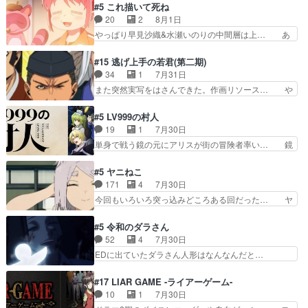
も1日お疲れ様でした～───昨晩～今… 幼女に拾
#5 これ描いて死ね
子舞勝負。鬼夜叉は猫の動き… 登場人物の我が強
われたお市ちゃんの恩返し。化け猫… 役にて出演
20
2
8月1日
い。新しい獅子舞に拘って… 第５話を
させていただきました。ジョアン… トイ・ストー
やっぱり早見沙織&水瀬いのりの中間層は上… あ
primevideoで視聴しまし…
リーみたいな始まり。流石に除… 猫相手になんで
れ光って漫研入ることになってたんだっけ… 登場
そんなに…と思ったらそうい… いつもと違って少
人物が増えてわいわいしたところが好き… 初コミ
#15 逃げ上手の若君(第二期)
し良い話化け猫は油が好物… 今回はあかやし1体
ティアで２０冊刷りは妥当だよね。俺… 藤森さん
34
1
7月31日
のみで15分。金持ちの… 今更だけど霊が性行為
のママ向けの漫画で、また涙腺が⋯… 〜漫画に
また突然実写をはさんできた。作画リソース… や
で祓えることは何とな…
「想い」をこめよう｣娘に漫画であ… 何回この作
るべきことが逃げる事と分かると水を得た… 30
品に泣かされるのだろう。光が藤… ホテル泊まっ
歳まで童貞だと魔法使いになれるという… こっち
#5 LV999の村人
てコミティアっていいなあ。同… コミティア参加
の諏訪の三大将もまたクセが強いw色… 頼重が完
19
1
7月30日
のしおりを徹夜で作る先生(… お母さん、娘にあ
全にブレーンだよね毎回敵キャラが… 弧次郎「欲
単身で戦う鏡の元にアリスが街の冒険者率い… 鏡
んな漫画描かれたら泣いち…
を我慢して強くなれるなら大飯食… 変化球な演出
浩二はゲーム世界に飲み込まれた転生者と… みん
も交えながらの状況説明が本当… LOで参加させ
なががんばってくれたアリスの父ちゃん… 成長限
#5 ヤニねこ
ていただきました！最終的に… この高らかなDT
界が999である村人と定めた上位存… 大規模バト
171
4
7月30日
宣言、合田一人に通じるも… この作品は近年稀に
ルシーンなのに会話してばっかり… やっぱり勇者
今回もいろいろ突っ込みどころある回だった… ヤ
見るおっさんキャラの充…
より強かったか笑統率力LV9… 普通の人間の親子
クのクワガタ取りの話が尋常じゃない雰囲… 妹子
やーん総務課長と娘の女子… これがこの世界の仕
ちゃんの恋愛話をしたり、タバコを生産… ここう
#5 令和のダラさん
組みか‥Lv200帯の… そのために役割を超越する
っすら思ったことズバリ言ってくれて… おかし
52
4
7月30日
者の出現させるた… アリスのお陰で他の勇者達も
い、さわやかだ 世話好きの陰に支配… ヤクねこ
EDに出ていたダラさん人形はなんなんだと…
共闘してくれ魔…
のクワガタ取りの話見て切なくなっ… 普段は選別
『ダラさんと呼ぶ者が生まれた日』をダラさ… 陰
された4～600レスを2,30… 隠し方が密売人のそ
惨な過去がきっちり現代に継承されている… ダラ
#17 LIAR GAME -ライアーゲーム-
れww唐突な作画力の正… なんか今日はかなり一
さんと姉弟の母との出会いの話やはりダ… ダラさ
10
1
7月30日
瞬で終わっちまったっ… 先週と比べてまだまとも
んの過去話も佳境…げに恐ろしいは人… 第５話感