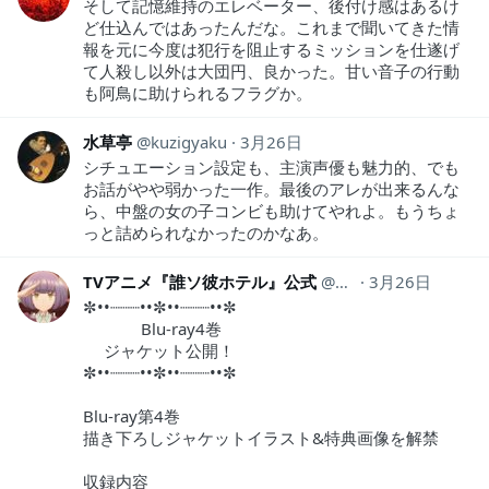
そして記憶維持のエレベーター、後付け感はあるけ
ど仕込んではあったんだな。これまで聞いてきた情
報を元に今度は犯行を阻止するミッションを仕遂げ
て人殺し以外は大団円、良かった。甘い音子の行動
も阿鳥に助けられるフラグか。
水草亭
kuzigyaku
3月26日
シチュエーション設定も、主演声優も魅力的、でも
お話がやや弱かった一作。最後のアレが出来るんな
ら、中盤の女の子コンビも助けてやれよ。もうちょ
っと詰められなかったのかなあ。
TVアニメ『誰ソ彼ホテル』公式
TKH__A
3月26日
✼••┈┈┈••✼••┈┈┈••✼
Blu-ray4巻
ジャケット公開！
✼••┈┈┈••✼••┈┈┈••✼
Blu-ray第4巻
描き下ろしジャケットイラスト&特典画像を解禁
収録内容