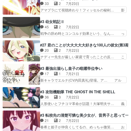
生えたゴリラ系中年おっさんが男に会… どうあが
33
2
7月23日
が９割方分からんけど、俺は… 取り締まる側を仲
いても弟認定。ニワトリファイター… ここは俺に
アマプラにて視聴終わり！フィッセルの秘剣… 影
間に、これは強い。4人そ…
任せて先に行けと言ってから１０… ちょっと奇妙
のように実体のない敵は人間相手と違い、… ・魔
な新キャラは、次元の狭間への… 最近のアニメ界
術師学校を突如襲った魔狼はベリルとフ… 老いに
#3 幼女戦記Ⅱ
ゴリラに飽きてニワトリにス… セルリスには見守
対する恐怖ね。恐怖を感じながらミュ… 教頭が藪
45
2
7月22日
り役が居ないとアカンね自… すみませんセルリス
をつつきやがったのかただ、動機は… 今回は何と
戦争の辞め時とコンコルド効果という、なん… っ
萌えでした魔族の男の子…
言ってもフィッセルの活躍がカッ… 人型以外の相
て毎回なってますが、「コンコルド効果」… ミニ
手と戦うのはゼノ・グレイブル… アクション主体
アニメ『ようじょしぇんき2』本編に加… 」はち
#27 君のことが大大大大大好きな100人の彼女(第3期)
で中身がほとんどなかった。… 単純単調な話にな
ょっと無能過ぎんかサンプル数1やん… ターニャ
20
2
7月22日
っちゃってて、、、え？そ… 徐々にわかってくん
が思ってる方向に進まずこれでまた… 合衆国と帝
ナディー先生が厳しい家庭で育ったことの反… こ
のよなぁこれ以上動けな…
国で小競り合い中、同盟国が講和… 戦争は始める
の辺りから原作を見ていないので、ナディ… 自
より終わらせる方が難しいって… 和平交渉のため
由、アメリカ、日本人、国語教師＋新たな… ナデ
#3 最強出涸らし皇子の暗躍帝位争い
にイルドアの大佐がサラマン… 直属の部下ですら
ィー（大和撫子、やまと100Girl… 美しすぎる美
17
1
7月21日
戦争継続派か。。戦争は始… 「（あの量の差が気
しいに美しいは美しすぎてうっ… 25)BP○さん見
新キャラでエルナ(CV内田真礼)登場。ア… アル
になるッ!!!）」ジェ…
逃して26)最高の機能… 前任退職、後任の教師ナ
ノルトがエルナにいじられ絡みする回。… 今期見
ディー。後半いつも… ⑬先生が日本人と看破した
るアニメが多いｗ骸骨騎士様、只今異… 傀儡政権
#3 攻殻機動隊 THE GHOST IN THE SHELL
恋太郎正解らしい… ①次の新キャラは後任の国語
を狙っているのか、弟が皇帝になっ… エルナは
36
3
7月22日
教師…フラグを… どうしてもルー大柴が頭を横切
100%善意で絡んでくるのがやっ… アルノルトが
人形使いとフチコマ革命が話題！大塚明夫サ… 義
る新ヒロイン…
魔法特化で基礎体力は一般人以… これリアル内田
体工場のシーンと女子会での「今の人格っ… ・
家ならヤバイトドメの踏みつ… ラブコメディは突
2029年の科学文明について我々の世界… まず、
#3 転校先の清楚可憐な美少女が、昔男子と思って一
然にに求めていたのは頭の… 主人公含めどいつも
効果音がいい。私が思うに、銃撃戦が… いきなり
21
2
7月22日
こいつもカラフルなだけ… 跡継ぎ候補多すぎるw
のハラハラ感。犯人をどんどん追い… 擬似記憶な
春希と姫子が仲良くしてるの、めっちゃ微笑… お
参加しなかった人気に…
の本物なのか分からないと思う？… をバンダイチ