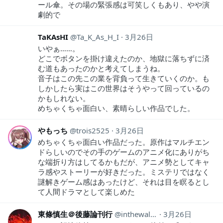
ール傘。その場の緊張感は可笑しくもあり、やや演
劇的で
TaKAsHI
Ta_K_As_H_I
3月26日
いやぁ……。
どこでボタンを掛け違えたのか、地獄に落ちずに済
む道もあったのかと考えてしまうね。
音子はこの先この業を背負って生きていくのか。も
しかしたら実はこの世界はそうやって回っているの
かもしれない。
めちゃくちゃ面白い、素晴らしい作品でした。
やもっち
trois2525
3月26日
めちゃくちゃ面白い作品だった。原作はマルチエン
ドらしいのでその手のゲームのアニメ化にありがち
な端折り方はしてるかもだが、アニメ勢としてキャ
ラ感やストーリーが好きだった。ミステリではなく
謎解きゲーム感はあったけど、それは目を瞑るとし
て人間ドラマとして楽しめた
東條慎生＠後藤論刊行
inthewall81
3月26日