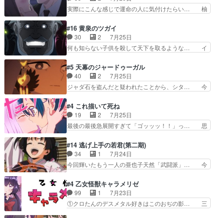
人前での苦手意識を抱えなが… 第４話をｄアニメ
エクレール初変身＆初戦闘。プリキュ… キュアエ
実際にこんな感じで運命の人に気付けたらい… 柚
ストアで視聴しました。視…
クレールは強いが力を制御できない… キュアエク
子は玲夜の屋敷に住む事になり使用人達は… 運命
レール可愛く最強つよい!!!!… 緊張感があるけどピ
の花嫁は一見すると甘い夢、理想の天国… 玲夜さ
#16 黄泉のツガイ
ッコロで始まってちょっ… バカおもろいやん
んのご両親の登場ですこの世に数多い… 玲夜のお
30
2
7月25日
www実質まどマギやんけ… しかも実質的にエク
父さんが石田彰だったことに驚きを… 主人公自分
何も知らない子供を殺して天下を取るような… イ
レールが倒したビルであ…
の立場わかって無さすぎやしまた… ヨミツガと
ワンの刀が斬った者の中にまさかの…影森… 激し
BLEACHは完全に豪華な展開… 透子ちゃん、柚
いバトル回の最後に、予想外の引きシン… これっ
#5 天幕のジャードゥーガル
子にも優しいし可愛いしこの… ユキノさんから玲
て作者が描きたいのは"ユルの物語"… デラさんの
40
2
7月25日
夜の父親の話で、そのイメ… あやかしの頂点に立
秘密がちょっとわかった回、正直… 左さんと刀持
ジャダ石を盗んだと疑われたことから、シタ… 今
つ鬼龍院家の現当主が息…
ちさんが対決♪あとどこぞのじ… 何処も彼処も言
回のシタラは表情が豊かで、モンゴルでの… だい
ってる事が全部嘘じゃ無さそ… 戦況が目まぐるし
ぶややこしいことになってたオープニン… テンポ
#4 これ描いて死ね
く動いていてずっと胸が熱… 同時視聴｜
も良いし毎話良いところで引くから全… 盟友ドレ
19
2
7月25日
DaemonsRealm｜リア… これまで騙していた東
ゲネ后との出会い。次週のドレゲネ… さて、登場
最後の最後急展開すぎて「ゴッッッ！！」っ… 思
村を捨てて新郷家に来…
人物多いけどついていけるのか私… 今回は遂にド
ってた以上にセリフとかしっかりした漫画… 今回
レゲネ登場という話彼女の在り… チャガタイ兄さ
は泣かなかった！漫画描きのハウツー回… この作
#14 逃げ上手の若君(第二期)
んがめっちゃ可愛かったなド… まさかの展開にめ
品はこういうのをズバッとキメるの上… 藤子不二
34
1
7月24日
ちゃくちゃテンション上が… チャガタイの所へ密
雄に親しんだ人にはとてもフィット… 赤福のヌル
今回輝いたもう一人の亜也子天然「武闘派」… 今
偵に行ったはずがドレゲ…
ヌルした動きとかネームを褒めら… 漫研が気にな
回は強敵小笠原貞宗と時行の対面内容盛り… 言い
って仕方ない先生がかわいい。… 漫画のノウハウ
逃れすら逃げ上手亜也子のアシストに支… そう
#4 乙女怪獣キャラメリゼ
から新たな仲間まで。本作品… 今回エンディング
か、亜也子もまだ9歳なのか‥ときゆき… 「亜也
99
1
7月23日
テーマが流れるのが早い（… この作品の世界に
子のドキドキ・大作戦！・長寿丸を一… 目玉と耳
①クロたんのデスメタル好きはこのおぢの影… 三
も、一応デジタルという概…
を相手に言葉で繰り広げる戰もノラ… 時代設定ど
石さんのキャラなんかミサトさんっぽいな… なん
うなってる笑目力が強すぎて睨ま… ときメモ画面