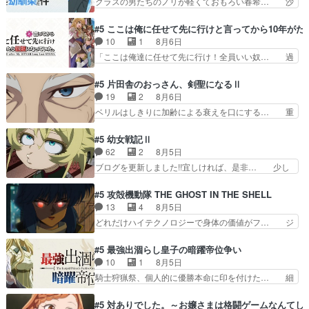
クラスの男たちのノリが軽くておもろい春希… 沙
ノ島で、朝日を眺めな…
♪薫がなんかしっかり歌ってロマ… 姉巫女の誤
紀は隼人への片思いを拗らせているタイプ… みな
算、クソみたいな嫉妬の末路よ。… 私、そんなに
もちゃんが透けブラしててびっくりして… レベル
#5 ここは俺に任せて先に行けと言ってから10年が
日頃からガンガン言うてないで… このアニメはど
のキャラが登場。相変わらず顔や体の… 隼人が春
10
1
8月6日
こに行くのだろう、面白すぎ… 姉のした事はただ
希の級友を巻き込んだイジりに動じ… 第５話を
「ここは俺達に任せて先に行け！全員いい奴… 過
単に一族を絶滅させただけ…
U-NEXTで視聴しました。視聴… ラブコメで天然
去、あとを託したロックが今、2人にあと… 木下
ジゴロというかナチュラルヒ… みなもと仲良く話
鈴奈（@0suzuna0）が【マリー… 村ごと乗っ取
#5 片田舎のおっさん、剣聖になるⅡ
す隼人を見てなぜか不安に… 無理なダイエットは
られてたら流石に気付かないか… 《漫画版少し読
19
2
8月6日
禁物だけど、なかなか結… 「これからもお手入
んだことある》エリックとゴ… ロックは敵に容赦
ベリルはしきりに加齢による衰えを口にする… 重
れ、がんばりゅ」ありが…
無くブスっといくから気持… 勇者パーティー再結
ねた歳のせいにしていた限界を超えて命の… いい
成して先にいけで激アツ… 爆縮、幻覚、主人公結
んじゃないですか。魔物の群を発見した… アマプ
#5 幼女戦記Ⅱ
構エグいことするよな… ねぇ猫耳ガール、敵の根
ラにて視聴終わり！サーベルボア討伐… を言い訳
62
2
8月5日
城に乗り込む事を同… 世もや替えが利くと復活P
にしたくないものですねwボア狩り… 先生として
ブログを更新しました!!宜しければ、是非… 少し
とは？！もう来週…
のベリルが好きだけど、今回みた… 4人だけでサ
でもマシな負け方を選んだゼートゥーア… ゼート
ーベルボアを狩りに行く。野営… ・実家周辺でサ
ゥーアの唯一の手駒が強すぎる笑あお… 私にとっ
#5 攻殻機動隊 THE GHOST IN THE SHELL
ーベルボアが暴れてると聞い… ちょっと年齢の事
て完全にご褒美回ゼー様の葉巻シー… やはりター
13
4
8月5日
を言いすぎとゆーか言い訳… ベリルの母もやはり
ニャが後方指揮だと展開に迫力が… “貧乏籤百連
どれだけハイテクノロジーで身体の価値がフ… ジ
只者じゃなかったかベリ…
無料ガチャ”100連でも1回… 2期入ってから地味
ャミングも伏線になるかと思った回想シー… フチ
だよね。ただでさえ幼女… 「餌になってもらわね
コマだいぶ理性持ち始めた。この世界の… 原作読
#5 最強出涸らし皇子の暗躍帝位争い
ばならぬ」って言葉に… ゼートゥーア左遷によっ
んだのもう何年も前なのに、覚えてる… コイルの
10
1
8月5日
て参謀本部の連携が… 緊張感ある戦闘描写とギャ
汚職を突き止めるべくバトーの指導… やまとん1
騎士狩猟祭、個人的に優勝本命に印を付けた… 細
グ今週の『有能な…
号はどこの部分で使うのだろう？… 日本とロシア
かい設定を考えるのが面倒な時は古代魔法… エル
が絡む政治の話かつ色々な用語… 第５話を
ナがチートすぎる笑アルは最初から自分… プラネ
#5 対ありでした。～お嬢さまは格闘ゲームなんてし
primevideoで視聴しまし… 前回同様『イノセン