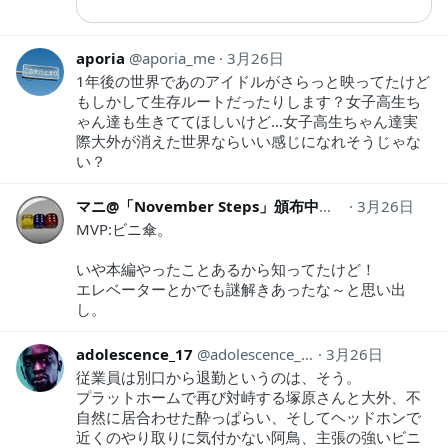
aporia
aporia_me
3月26日
1年後の世界であのアイドルがさらっと映ってたけど
もしかして生存ルートだったりします？女子高生ち
ゃん達も生きててほしいけど…女子高生ちゃん達実
際大外が消えた世界ならいい感じになれそうじゃな
い？
マニ@「November Steps」頒布中！
Magnificat_1
3月26日
MVP:ビニ傘。
いや本編やったことあるから知ってたけど！
エレベーターとかでも謎解きあったな～と思い出
し。
adolescence_17
adolescence_17
3月26日
従業員は別口から退勤というのは、そう。
プラットホームで再び対峙する塚原さんと大外、不
自然に居合わせた酔っぱらい、そしてヘッドホンで
近くのやり取りに気付かない阿鳥、主張の強いビニ