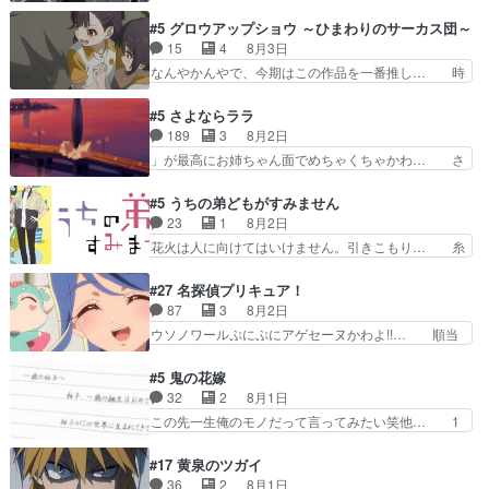
ラの再登場によってルーデウスの成長が確… 人間
カの顔面芸推しのハナちゃ… クソレビュータリス
関係の清算が粛々と進められているサラ… サラと
#5 グロウアップショウ ～ひまわりのサーカス団～
マン趣味ダダ漏れで好き… 期末試験が始まろうと
の関係に対して完全に「昔の女」とし… ルーシー
15
4
8月3日
しておりスピカは対策… 能力鑑定胸像タリスマン
にデレるルディが完全に親バカで微… サラとは会
なんやかんやで、今期はこの作品を一番推し… 時
氏容姿も評価してし…
ってほしいちゃんとした別れ方し… サラは未練0
給50円じゃ借金は減らない(^_^;サ… 葵ちゃん可
だと言っていたけど人の気持ち… 実は結構好きな
愛すぎるな楠木ともりちゃんのね… デフォルメさ
#5 さよならララ
キャラモヤモヤする別れ方だ… 役で出演させてい
れた表情が特に多かったのが印… 葵＆茜の回も良
189
3
8月2日
ただきました！よろしくお… 毎クールメインヒロ
きでした。あの証拠写真、ひ… 互いが互いのこと
」が最高にお姉ちゃん面でめちゃくちゃかわ… さ
インを好きになっちゃう…
を想っているのにすれ違っ… 第５話をｄアニメス
すがに割れた窓ガラスの弁償は求められた… 逡巡
トアで視聴しました。視… 葵ちゃんに〝瑞佳ちゃ
を振り切ってみんなに謝ったララの思い… 仕事に
#5 うちの弟どもがすみません
んと練習したい〟と言… 本当この作品は「キャ
馴染めない辺り観ていて苦しいところ… ララちゃ
23
1
8月2日
ラ」を活かすのがうま… みずかちゃんの介入で双
んの事情はもう少し皆に話して良い… ララと茉里
花火は人に向けてはいけません。引きこもり… 糸
子の仲にヒビが………
とで初のアルバイト。七転八倒し… 労働するプリ
はまだ柊の顔も見たことなかったっけ！1… って
ンセスえらい。プリンセスの精… アンデケン行っ
お名前を見たんだけどあの中村大樹さん… 糸ちゃ
#27 名探偵プリキュア！
てケーキ食べて、帰りにカメ… ララが働く事での
んカッケー、色んな意味でwゲームが… 姉から性
87
3
8月2日
てんやわんや。働いて大変… 地道に働き人と関わ
的興奮覚えてないよね？なんて言わ… テーマ：引
ウソノワールぷにぷにアゲセーヌかわよ!!… 順当
る日々の中に愛を見いだ…
きこもりの理由感想は、久しぶり… 元ゲーマーな
にマコトジュエルの争奪戦をやったと。… 記憶を
ので、はちゃめちゃ楽しく作業… 糸ちゃんと源く
取り戻し正式に探偵事務所で働き始め… ポワロ、
#5 鬼の花嫁
んの距離感おかしいね(*´… 糸と源ははよ好きお
元ネタを解説して原作に誘導するの… くれあさん
32
2
8月1日
うとると言わんかい！引… ショウくんと対等に話
の探偵としての初事件にしてちょ… ・急にクイズ
この先一生俺のモノだって言ってみたい笑他… 1
すためにゲームをする…
番組が始まったw・妖精ウソノ… るるかの助手だ
歳からの誕生日プレゼント………とは思っ… 玲夜
った？今回が初めての探偵活… 探偵じゃなかった
さん柚子に18年分の誕生日プレゼント… 柚子は
#17 黄泉のツガイ
の！？クレアさん探偵すぎ… 突然のポアロクイズ
鬼龍院家から初めて学校に通う事にな… プレゼン
36
2
8月1日