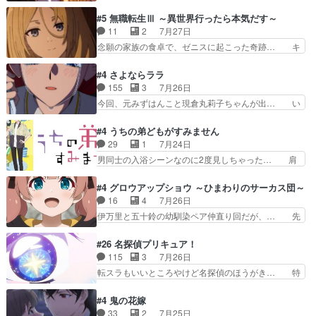
ピカも大概怖がりだけど、カストルが更に… イオ
ようとしてるのはわかるけど。… 韓国ご自慢の俺
とカストルの共通点は、魔法の制御が出… 椋鳥の
#5 無職転生Ⅲ ～異世界行ったら本気だす～
レベのアニメ制作を日本に奪… 予言で正体がバレ
大群て…住民から迷惑がられてない？… キングコ
11
2
7月27日
る、もう騙し討ちは出来な… 村正の墓、アニメで
ングor進撃の巨人牡羊座のアルデ… スピカ・イ
念願の家族の食卓で、ゼニスに起こった奇跡… キ
見ると一杯で怖いな。ア…
オ・カストルという組み合わせ。… 有り余るパワ
スをせがむロキシーが可愛い過ぎ！妹達へ… エリ
ーが制御出来ない誰かの為に力… スピカの放り込
ナリーゼの悪魔の囁きwクリフとエリナ… 悪魔の
#4 さよならララ
みかたが雑になってきてるな… イキりカストルは
囁きやめてくださいwおい、1番重要… ゼニスも
155
3
7月26日
怖がりやったかあスピカな… 鏡の世界への突入と
感情が出てきてて良い方向に進んで… 第５話を
今回、元みずはんこと現倉丸莉子ちゃんが出… い
新たな依頼サブタイトル…
ABEMAで視聴しました。視聴に… クリフとエリ
や、これけっこうおもしろいかも知れん。… 王子
ナリーゼさんが夫婦になり、ノ… エリナリーゼ様
様とは...本当の愛とは...なんぞ… テンポの良いボ
#4 うちの弟どもがすみません
相変わらずで草ルディ君釣り… ルーデウスにシル
ケとツッコミで笑わせつつ、… この作品、ストー
29
1
7月24日
フィエットとロキシーとの… 離れ離れになったり
リーにも登場人物にも全く… 家で机に向かってる
男同士の入浴シーンなのに2度見しちゃった… 肩
別れがあったり絶望の大…
時の貧乏ゆすりとか、ラ… お姉ちゃんと話せ
ひじ張って素直に言葉が出てこない糸と源… 蛙を
た！！！！し、また1歩進… ヒメカの最後の言葉
散歩って逃げるよね！糸と類を助けよう… 類の面
#4 グロウアップショウ ～ひまわりのサーカス団～
に、ララは何を思うのだ… 息をするかのように3
倒見るのが1番大変そう糸は誰とでも… 源くんを
16
4
7月26日
話まで視聴。2026… ララの王子様探しが本格的
甘えさせるまでの糸と周りの出来事… 源くん、甘
伊万里と五十鈴の幼馴染ペア仲直り回だが、… 先
に動き出した回。…
えちゃうぞ宣言。思ったよりラブ… 糸ちゃんのま
週の雫スヴェトラーナ回に続き、今回は伊… い
っすぐな言葉、わたしも原作を… 主人公が当初の
や、これ素晴らしいコメディアニメだな。… 水着
#26 名探偵プリキュア！
目的を忘れてますますヤング… でも央太と親しく
回なのにビキニじゃない！これは時代背… 今回は
115
3
7月26日
するのは嫌。世話を拒んで… ゴメス（カエル）外
推しの吾野伊万里ちゃん担当回。これ… 伊万里さ
転スラもいいところやけど名探偵のほうがき… 特
で散歩させてたのか(*…
んの手品回であり水着回ね。瑞佳ち… 売り上げが
に板野サーカスはプリキュアで見れるとは… あん
上がっても借金返済へで何故か海… 父親のスパル
なはプリキュア仲間には自分が未来から… の活
#4 鬼の花嫁
タ教育のせいで瑞佳がヒモカス… 伊万里ちゃんの
躍、敵を圧倒ってのはおおよその流れだ… キュア
33
2
7月25日