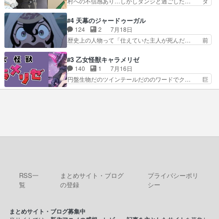
村への不信感あり…しかしダンジと過ごした… ダ
で謎解きさせるスタ…
と決別する回柚子を傷つけた瑶太… 今期のアニメ
ンジが下界で偽アサを探す？聞きたいこと… ダン
で1番おもろい。鬼してほしい… 祖父母の柚子を
ジとの思い出を振り返るユルの表情が本… それぞ
#4 天幕のジャードゥーガル
守る姿や祖母の語る玲夜の眼… 常に言ってるけ
れの思惑が複雑に絡み合い、物語がさ… ユルは一
124
2
7月18日
ど、ラブコメの主役にも魅力… 家族にずっと理不
人になりたいのに、犬がそっと寄り… ダンジが
歴史上の人物って「仕えていた主人が死んだ… 前
尽に虐げられ、我慢を強い…
「俺は側にいる」と言ってくれた幼… 偽りだけで
提の違いはあれどファーティマに買われ寵… 侵略
は語れない友情だからこそ切なか… 今まで頼れる
した側にも人としての温かい暮らしがあ… ソルコ
#3 乙女怪獣キャラメリゼ
存在だったからこそ真実が重く… これまで積み重
クタニは本を奪うために起こった悲劇… 原論はあ
140
1
7月16日
ねてきた信頼があるからこそ… 一瞬スタッフのユ
なた達には当たり前でも私達には始… 周りの同胞
円盤生物だのツインテールだののワードでク… 巨
ーモア全開爆笑シーンが普…
がモンゴルの暮らしに慣れていく… 「肉の味を
大化した後に川へ入って小さく戻る。川に… 毎回
『血抜きしてあるからおいしい』… オープニング
クロたんのちょっとしたサービスカット… 面白い
になんか既視感を覚えるけどな… ソルコクタニが
設定の作品だね。夢の国デート回は怪… 結構評判
憎むべき人であり、かつての… ラストの展開でぞ
になってたので見てみたけど、評判… 今時初デー
くっとした。そういう方向…
トでそのチョイスは一発アウトだ… 結構、少女マ
ンガ的にシリアスな展開なのだ… 遊園地デート、
お互いの誤解が解けてよかっ… 円盤購入を検討し
始めるくらい最高だったな… 1人のjkとして普通
に生きたいのにそれを…
RSS一
まとめサイト・ブログ
プライバシーポリ
覧
の登録
シー
まとめサイト・ブログ募集中