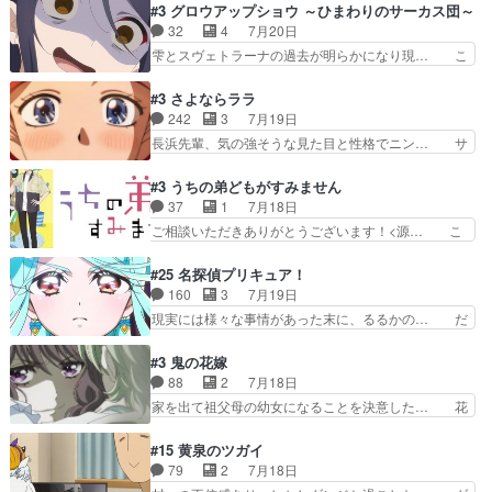
が主人公の漫画がアニメになったらし… 壮絶だっ
#3 グロウアップショウ ～ひまわりのサーカス団～
と、空野の億劫さがリアルだ… かけると小春、二
た…30分で2時間の映画のように… すべての表現
32
4
7月20日
人が一緒に過ごす時間が描… ヒロインの目が不自
がピタリと揃った傑作本当に素… たまに現れて謎
雫とスヴェトラーナの過去が明らかになり現… こ
由だから音を大切にして…
のアドバイスをしてくれるお… 可愛いキャラデザ
のアニメは足首を休ませるという事を知ら… 愛知
からは想像できない顔芸、… 父、大舞台へ立つこ
県豊川市付近が舞台なのか～現地にも出… 前回に
#3 さよならララ
とが決まる。更に父から… 再び鬼夜叉を導く、素
引き続き、今回もおぱんつであります… キャラク
242
3
7月19日
性不明の彼の名前を知… 恵まれた身分に甘え、修
ターが可愛いのはもちろん、ストー… 皇ではなく
長浜先輩、気の強そうな見た目と性格でニン… サ
練を怠るキャラは苦…
ひまわりを蔑ろにして皇に乗り換… 傷跡なんか、
ブタイがええよね〜関西弁が凄くちゃんと… って
見せたくない自分の力量を超え… エロいところ以
なったからユリ確定！＼(^o^)／ラ… プロローグ
#3 うちの弟どもがすみません
外あまり見どころがない。1… いや～、めちゃく
的な１話、２話からの浮世離れし… 茉里のボクシ
37
1
7月18日
ちゃおもしろいね。瑞佳は… キャラデザが映える
ングにかける真摯さ格好良かっ… 今回はゲストが
ご相談いただきありがとうございます！<源… こ
のは勿論だけど脚本に歩…
２名！ワンピースの作画さん… あほって言う茉里
こまで見てきて糸ちゃんの声がキャラとす… 糸が
がかっこいいよあほララは… 唯一の理解者だった
家事を頑張り過ぎてテストの結果が酷く… 糸ちゃ
#25 名探偵プリキュア！
母親を失い、アウェーの… ３話の地味に好きポイ
んと源くん、類くんのお買い物シーン… ３話にし
160
3
7月19日
ントは、冒頭でララが… ボクシング部部員たちの
てもう普通に物語が楽しみになっち… 類くんの将
現実には様々な事情があった末に、るるかの… だ
設定を公開！辻さん…
来の夢が微笑ましいまだまだ甘え… 前髪ぱっつん
からるるかが「まどろっこしい」と称され… エク
金太郎な糸ちゃんがお母さん役… 子供達だけで生
レール編の始まり、エリザさんの回で「… 「マジ
#3 鬼の花嫁
活するようになってからの話… 最後の「かわい
ラ」と言えば同時上映の「公タロウ」… キュアエ
88
2
7月18日
い」の破壊力よ…あれは成田… 糸と4人の弟の関
クレールはやっぱりくれあだったか… エクレール
家を出て祖父母の幼女になることを決意した… 花
わり方がどう変化していく…
は誰だ編、遂に答え合わせの時だ… これで自分も
嫁を傷つけたら許さん、今回見せた氷の表… ツッ
キュアっと探偵事務所の一員で… あんなとみくる
コミどころが多すぎてある意味おもしろ… 胸が凄
#15 黄泉のツガイ
の何もない日常※もっと密着… LIMITかも知れな
くスカッっとしたずっと苦痛を伴って… 祖父母に
79
2
7月18日
い。キュアエクレール… ・解決編、完全に前4話
人の心があってよかった。それにし… 柚子が家族