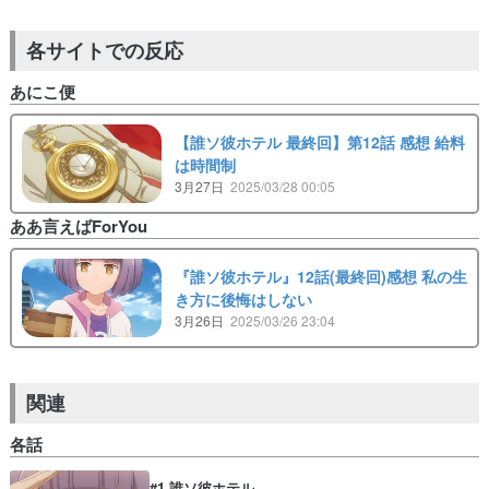
各サイトでの反応
あにこ便
【誰ソ彼ホテル 最終回】第12話 感想 給料
は時間制
3月27日
2025/03/28 00:05
ああ言えばForYou
『誰ソ彼ホテル』12話(最終回)感想 私の生
き方に後悔はしない
3月26日
2025/03/26 23:04
関連
各話
#1 誰ソ彼ホテル