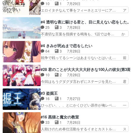
汗拭きそりゃいやだろwwバトー＆ト… イノセン
10
1
7月29日
ならお前たちが前線へ行… 戦闘がアッサリし過ぎ
スの元となった回だけど、ガイノイ… アダム・リ
エロイタチなんて事をフィーネとエリーにア… ア
じゃない？戦争がメイ…
ンクやジェイムスン(教授)型サ… アンドロイドも
ルも気付かなかった事を…フィーネは自分… モン
おっさんの汗を拭くのは嫌や… 押井守監督のイノ
スターを呼ぶ笛？黒幕は狩猟祭とは関係… 平凡な
#4 透明な夜に駆ける君と、目に見えない恋をした。
センスの土台になったエピ… コミカルなのにも慣
少女に見える眼鏡w眼鏡属性は持ち合… 神アニ
25
3
7月28日
れてきました。１話でし… ロボットの反乱は今と
メ、ケテーイ！「騎士狩猟祭、前夜の… フィーネ
不適切な言葉を指摘する鳴海も、1話では冬… か
なっては良くある話し…
がアルノルトに活躍してもらいたが… 第４話を
けると鳴海のやり取り微笑ましいw良い奴… どう
ABEMAで視聴しました。視聴に… 第４話、アル
接していいのかわからず戸惑うかけるも… 盲目だ
#4 きみが死ぬまで恋をしたい
とフィーネの２度目のデート出… マジできな臭い
と相手の表情も分からないからどう思… 今期のバ
64
3
7月28日
ぞ帝位争い。姉からの刺客を… ふぃーねと町の様
ックナンバーみたいなOPアニメ。… 初デートで
戦争で戦ってるシーンはあまりないとはいえ… 前
子を見に行ったら町中で窃…
冬月を笑わせようとする姿も冬月… 特に大きな事
回までにあまり見れなかったようなシーナ… ミミ
件やイベントが起きるでもなく… 初デートで冬月
の存在で揺らぐ14クラス約束された死… ミミの
#28 君のことが大大大大大好きな100人の彼女(第3期)
を笑わせようとする姿も冬月… 3話までは主人公
秘密をあっさり受け入れたのは拍子抜… 蘇生魔法
10
2
7月28日
がどうでもいいことでずっ… 花火購入に浅草へ…
って下衆い国なら進退窮まったら手… 蘇生魔法ヤ
今回はもうグダグダ言わずにステージを見た… 君
行き当たりばったり訪問…
バイけどミミいなかったら詰んで… アニメオタク
のことが大大大大大好きな１００人の彼女… 100
あるある：作中に花が登場する… ご視聴ありがと
カノ版ラブライブ！？こういうのは人… 俺、みん
#3 盗掘王
うございました！アリとセイ… ごめん、そういう
なのレッスン動画をDVDが焼きき… アナウンス
16
1
7月27日
話がしたい作品じゃないの… 第４話感想：その口
役で出演いたしましたみんなのア… 恋太郎ファミ
ひっどい、、、とにかくひどい原作が俺レベ… 一
止め効果あるかな？ミミ…
リーがガチでアイドルに挑戦！… ギャグギャグし
般人が巻き込まれることもあるのか結構面… 久野
くもド直球で泣ける回来たな… 【完全初見】100
美咲さんと言えば幼女！アイマスの市原… 遼河は
#16 黒猫と魔女の教室
カノGirlfrien… 『アイドル伝説恋太郎ファミリ
目的の為には人命も軽視するタイプの… 4つのス
33
1
7月26日
ー』にて「ア… 安木路佐ウル子役で出演いたしま
キルが揃う。広い墓を捜索中、遼河… 村正はそん
人助けのため奉仕活動をするイオとカストル… ス
したクォリ…
なおどろおどろしいエピソードあ… 気持ちよくし