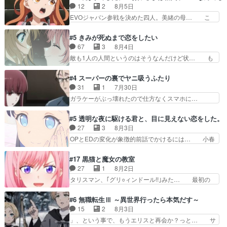
ット・ウィズ展開アツいな「騎士狩猟… 麦茶どこ
12
2
8月5日
ス』を含む押井・神山版… 第５話「EPISODEラ
ろかタイトル通り麦茶の出涸らしぐ… 第５話を
EVOジャパン参戦を決めた四人。美緒の母… こ
ストの母親の気持…
ABEMAで視聴しました。視聴に… 復讐に燃える
の作品に唯一足りないと思ってた(無くて… 見た
吸血鬼兄弟の弟ですいいキャラ… クリスタ皇女
目は気品溢れてるのに中身は…美緒ママ… テー
#5 きみが死ぬまで恋をしたい
が“萌え”なのでこの娘が皇帝… ウサギ好きそうな
マ：格ゲー大会に行くには？感想は、美… 大会を
67
3
8月4日
王女殿下がかわいい。幼馴… ついに始まった狩猟
前に格ゲー熱が高まる一方、百合の本… 東京で開
敵も1人の人間というのはそうなんだけど状… も
祭。エルナの活躍で上位…
催される格ゲー大会に参加すること… Japanに向
う着れないからってどういう意味だろうな… ミミ
けて外泊届にサインをもらっ… 長崎から大会のた
を人間に戻して欲しいでも自分達が代わ… ご視聴
#4 スーパーの裏でヤニ吸うふたり
めに東京へ!/でも観光よ… 旅の支度全部やってく
ありがとうございました見るたびに切… 誰かと思
31
1
7月30日
れる先輩、なんだかん… 第５話をｄアニメストア
ったらちゅー先輩か。しれっと相方… 第５話感
ガラケーがぶっ壊れたので仕方なくスマホに…
で視聴しました。視…
想：コ□した相手にも家族や…､戦… つらい回
佐々木さんとは同い年くらいに思ってたけど… や
だ……つらすぎる……。エスタ先輩… 今週のシー
はり出オチ感が否めず、エピソードの打率… 田山
#5 透明な夜に駆ける君と、目に見えない恋をした。
ナとミミも可愛かった2人の関係… 確かに相手に
さんが佐々木さんに沼っていく…こんな… 佐々木
27
3
8月3日
も家族や大切な人はいるけど、… 白シャツが作業
さん、腕フェチなんですね笑最近まじ… 佐々木が
OPとEDの変化が象徴的前話でかけるには… 小春
着みたいなもんなんですかね…
ガラケーからスマホに変えるって、… もうドラマ
の透明なモヤのかかった世界。どんな女… そう
版孤独のグルメファンコンテンツ… 「お腹冷えち
か、こんな風に見えてるのかぁ。かける… 完全な
#17 黒猫と魔女の教室
ゃわない？佐々木さんの優しさ… 先行で見た時よ
両片思いになりましたねぇ…OPとE… 余計な物
27
1
8月2日
り2人のやり取りに癒しを感… ABEMA版の7〜8
は描かず白く靄がかった小春ちゃん… 光も感じな
タリスマン、｢グリ○ィンドール!!｣みた… 最初の
話佐々木が実年齢以上…
い完全な盲目なんやね…おめかし… 母役に能登さ
障害ゴーレムを全員で力を合わせて倒… アリアは
んって禁じ手使ってきたー！E… 今回は小春視点
ホントスピカが大好きだよね。ツン… 一等級ポテ
#6 無職転生Ⅲ ～異世界行ったら本気だす～
も描かれていて良かった本当… 股に海豚を挟み水
ンシャルのアリアちゃん可愛くて… そういや、ア
15
2
8月3日
上バスでの会話を反芻…恋… OPEDとも無人バー
リアは能力は最上級のくせに、… とうとうアリア
」、という事で、もうエリスと再会か？っと… サ
ジョンから主人公２人…
と直接競う場がきたこれまで… 毎度ながらのスピ