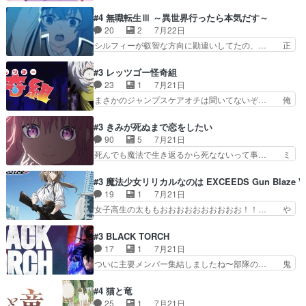
ーーーーーーーーい！！！！！！これ、妹… 二階
ャンネルで視聴。いやはや、ア… 1990年代の
堂さんが女性だってことみんな知らなか… 姫子さ
#4 無職転生Ⅲ ～異世界行ったら本気だす～
OVAならアリかな。ICT… 冒頭のアクションから
んと三岳さんがラストに姫子さんのお… 初めて夜
20
2
7月22日
釘付けだった。皆人形… ひとつの単体の作品とし
のコンビニに行った隼人と姫子は偶… こういう学
シルフィーが叡智な方向に勘違いしてたの、… 正
ては悪くないと思い…
園物のラブコメ元々好きだから設… にしても妹は
しい意味での淫乱だと思うギースいい顔に… をバ
普通にハルキに嫉妬せず仲良く… ３話に「三岳長
ンダイチャンネルで視聴。リーリャさん… なんか
#3 レッツゴー怪奇組
久」役で出演してまーす！み… 隼人の家庭は隼人
腹立つなぁルーデウスめ…これでエリ… トレント
23
1
7月21日
に家事の負担がかかってい… 三岳さんが隼人にと
は後に何らかの際に活躍するんやろ… アイシ
まさかのジャンプスケアオチは聞いてないぞ… 俺
って妹扱い止まりそうな…
ャ、、、なんと末恐ろしい妹なんだ！… ルーデウ
んちの押し入れどーなってるんだよー？あ… メチ
スが財宝の取り分をもらうときに多… 残り湯なら
ャ子の従姉妹シュラ子登場。主人公眼福… 跡目争
#3 きみが死ぬまで恋をしたい
しゃあない。狂犬かくましいつ来… 本作はぬるい
いの新キャラ登場で、今回はシュール… めちゃ子
90
5
7月21日
ハーレムではなく、真面目に一… エリスはしばら
のいとこかわいい今回主人公の驚き… メチャ子を
死んでも魔法で生き返るから死なないって事… ミ
くEDだけやね。アイシャ、…
くしゃみと鼻水が止まらなくなる… お父さんに押
ミ不在の際のシーナ、アリとセイランとの… ミ
し付けられた本独特やし、おま… シュラ子ちゃん
ミ、最後のその顔は怖いよ...。てかタ… もはや人
#3 魔法少女リリカルなのは EXCEEDS Gun Blaze Ve
をちびっ子にしたあの玉、も… 半裸の警官の方が
間なのかも怪しい戦闘シーンがない… 今話第LO
19
1
7月21日
怖い。ライバルキャラかわ… 霊媒師が人の肩に霊
／原画で参加させていただきまし… 皆大好き、ロ
女子高生の太ももおおおおおおおおおお！！… や
を乗せるな笑なんてモノ…
リの全裸だーーーーーーッッッ… シーナとミミが
っぱり、そんなはまって見てる感じでは、… 『久
友だちになってよかった。ミ… ダークな世界観に
瀬シイナと夜海トワ』今回はフォロワー… なのは
#3 BLACK TORCH
芽吹く百合の花。ミミ(c… ルームメイト1ヶ月経
と出逢い炎の魔人の能力を人類の為に… ・シイ
17
1
7月21日
ってシーナがミミの人… もう後戻りできないぞ」
ナ、トワと出会う親近感を感じる2人… 篠宮マナ
ついに主要メンバー集結しましたね〜部隊の… 鬼
してくるとは思わん…
が登場したけど公式サイトに20歳… リリカルな
子母神、桐原との馴れ初めは多分に衝突気… 絵に
のはらしい、人間ドラマが始まり… この2人めっ
描いたようなチョロインだったな。下半… 前回か
#4 猫と竜
ちゃ食うやん魔人狩りチーム強… 人類滅亡寸前ま
ら引き続いてじいさんとの決別の冒頭… あっちは
25
1
7月21日