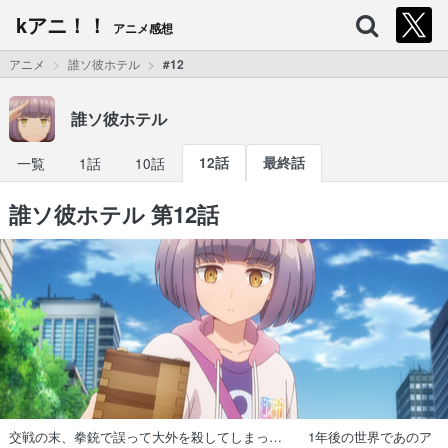
kアニ！！
アニメ感想
アニメ
誰ソ彼ホテル
#12
誰ソ彼ホテル
一覧
1話
10話
12話
最終話
誰ソ彼ホテル 第12話
交戦の末、拳銃で誤って大外を殺してしまっ… 1年後の世界であのア