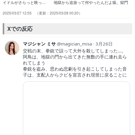
イドルがさらっと映っ… 地獄から追放って何やったんだよ猿。獄門
疆… いや本編やったことあるから知ってたけど！… 従業員は別口
2025/03/27 12:55
2025/03/28 00:20
から退勤というのは、そう。プ… どこでボタンを掛け違えたのか、地
獄に落ち… めちゃくちゃ面白い作品だった。原作はマル… そして
記憶維持のエレベーター、後付け感は… シチュエーション設定も、主
Xでの反応
演声優も魅力的… ✼••┈┈┈••✼••┈┈┈••✼ …
マジシャン ミサ
magician_misa
3月26日
交戦の末、拳銃で誤って大外を殺してしまった…。
阿鳥は、地獄の門から出てきた無数の手に連れ去ら
れてしまう
拳銃を盗み、思わぬ悲劇を引き起こしてしまった音
子は、支配人からクビを宣言され現世に戻ることに