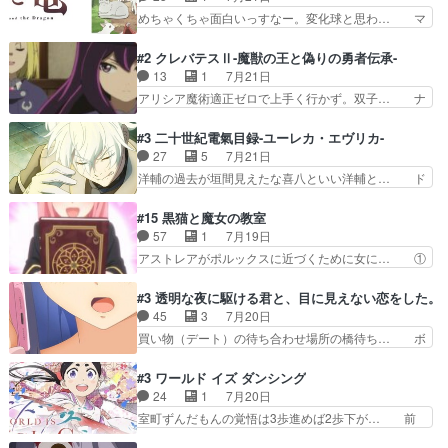
で追い詰められていたのに、… 第３話をU-NEXT
呪霊でこっちは物怪。忍者っぽいア… 護衛対象と
めちゃくちゃ面白いっすなー。変化球と思わ… マ
で視聴しました。視聴…
なる弐郎を連れて隠密局へ、彼の… →現状展開が
インからローゼマインへ重要回をちゃんと… 何世
王道パターンなので無難という… 保護対象となっ
代もの猫たちの誕生と成長を見守る猫竜… 前回猫
#2 クレバテスⅡ-魔獣の王と偽りの勇者伝承-
た弐郎は鬼子母神一華の護衛… 護衛はお尻一華、
たちで熊退治をしていた中の一匹の猫… と思って
13
1
7月21日
ここは定番やっぱ物の怪の… ①敵は会話してる最
みにいったらクロバネのCV.速水… 「おじちゃん
アリシア魔術適正ゼロで上手く行かず。双子… ナ
中の同乗者を物音一つ発…
は身内に甘い」で、いきなり笑… ガチで素晴らし
イエちゃんが不憫な立場になっててめっち… 自己
すぎる……。長命種によって… 前回巣立っていっ
紹介の時台に乗ってるサラサ可愛いw学… ナイ
#3 二十世紀電氣目録-ユーレカ・エヴリカ-
た子猫たちのその後が描か… 王子の旅の始まりは
エ・シフォンリッツの出番が多くて嬉し… 石田で
27
5
7月21日
確かにそうでしたよね！… リゼロ見終わっちゃっ
こいつワルだな。なぜ大猿に変身した… 2冊目の
洋輔の過去が垣間見えたな喜八といい洋輔と… ド
てほのぼの系がいいか…
トアの書は学長の手に1話冒頭と合… アリシアと
タバタしたけど兄の遺した目録に記された… 洋輔
クレンのソルセインでの潜入生活… 元は勇者だっ
が目録に固執する理由もほぼ明らかとな… これ京
#15 黒猫と魔女の教室
たのにロリ化されて学生にされ… これはいい黒沢
アニだったのかそのわりにはそこまで… 清六兄ち
57
1
7月19日
ともよ。笑いのセンスも合う… ナイエのリアクシ
ゃんと喜八、清六と洋輔それぞれの… 化学的作用
アストレアがポルックスに近づくために女に… ①
ョンが面白い。ローメイン…
に依りて継続して…電池と称すっ… 洋輔、清六の
魔法の図鑑が買えてヘヘーンなスピカ②今… 前半
こと好きすぎだろなんか電気で… 仲間が一気に増
はアストレアの野望による性転換、後半… アスト
#3 透明な夜に駆ける君と、目に見えない恋をした。
えてみんなで物作りで一気に… 作画は最高なのに
レア君の作戦に皆巻き込まれてて草捕… アストレ
45
3
7月20日
話がつまらない。やっぱ京… 天下り式に竹のフィ
アが作った薬によって男女入れ替わ… アルトレア
買い物（デート）の待ち合わせ場所の橋待ち… ボ
ラメントが出てきたのは…
がポルックスのこと好きとは言え… アストレアが
ソボソとつぶやく。カラオケは視覚障害が… 闇夜
ポルックスちゃんに憧れて、変… TS騒動に酔っ
を照らす打ち上げ花火。人混みの中、み… どんど
#3 ワールド イズ ダンシング
払い騒動と賑やかでいいねw… 偉大な父を持つが
んキュンが増えていく展開に毎回わく… ちょこっ
24
1
7月20日
故の悩(独自のおっぱい論… 鉄板中の鉄板、性転
と書ければと風が吹き手元にあった… 』は、率直
室町ずんだもんの覚悟は3歩進めば2歩下が… 前
換と酩酊ネタの二連発(…
に言って脚本と演出が悪いと思う… 小春の目が見
回の白拍子の死といい今回の”まぐわい”… 世阿弥
えなくなったのは先天性による… 冬月の前向きさ