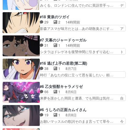
ときはキスでおねだりする」… 透子とにゃん吉の
の相方登場回、良い回だったな。諏… 第６話をｄ
みくる、ロンドンに住んでたのに英語苦手っ… デ
馴れ初めを見れて良かった…
アニメストアで視聴しました。視… じゃがいもし
ッチは演出家のようなやつなのかな？裏か… デッ
か食べられない貧乏サーカスの… アバンでまた青
チ・アゲイン、未来から来たのかな？ウ… 何か事
#18 黄泉のツガイ
い公衆電話が出てきた。みず… おはようございま
情がある、理由がある事をエクレール… デッチア
29
2
14時間前
す！瑞佳の正体が明かされ… 朝も昼もおやつもじ
ゲイン初登場。ニジーとちょっとキ… 遂に探偵事
影森アスマが味方だとは…あの胡散臭さにす… ア
ゃがいも尽くしの『ひま…
務所に外国人のお客様?アゲセー… でっち上げ
バンはミネナギサアサ脱出時の話しか下界… やは
Approach。帆羽さんを正… どんな作品にも言え
りアスマ(石田彰キャラ)は裏切り者た… 原作を読
#7 天幕のジャードゥーガル
る事で、「悪役」も「役… 怪盗団ファントムの漫
むの我慢していてよかっただって顔… どんどん増
31
1
14時間前
才に大笑いしたw一度… 「男性の欺瞞、悪意」が
えるツガイツガイよりも腹黒い人… 夜桜は「顔で
シタラはドレゲネを復讐仲間に引きずり込む… ト
女性に向かい悪さを…
損してる」って言うけど、声で… おかしいな石田
ルイ家と、大カアンを支えるチャガタイ家… トル
が実はいい人っぽい？まだ分… 人を信用出来ない
イに功績を挙げさせて政権と軍のバラン… 覇道の
#16 逃げ上手の若君(第二期)
ましてはアサちゃん目的で… "顔で損してる"企み
トルイと王道のオゴタイって感じかな… 賢い人物
38
1
8月7日
顔て何…wアスマさん… 顔で損してるアスマさん
の行動は想定した目的達成のための… シタラとボ
時行「あなたの役に立って恩を返したい」頼…
ついでに声でも損し…
ラクチンの考えが初めてシンクロ… ドレゲネのテ
元々1期からそうだっただろと言われると返… こ
ントを後にするシタラの背後を… 「表裏一体のモ
のアニメの演出、同じCloverWor… 貞宗の思考を
#6 乙女怪獣キャラメリゼ
ンゴル政治」国家の表舞台に… 前回のシタラと対
読み切れなかったのは、経験の… 信濃仮面いった
66
1
8月6日
比したおおらかな笑顔が印… 戦争よりも経済の領
い誰なんだ！役に立ちたいで… 人形だったり将棋
来夢を誑かした岡田と遭遇、でも岡田は気付… 自
域をその視野に入れてい…
だったり、諏訪神党の三大… ・これ罠じゃない
分も相手の容姿しか見てなかったと気付き… みん
の？・砦を捨てるって同盟… 合戦における伝令の
なからのメイク道具が、らいりーさんを… らいり
#6 うしろの正面カムイさん
意味。特に諏訪の地は山… 薄々思ってたけど実写
ーの影響で理想に向けて努力する黒絵… コングと
19
1
8月8日
パートに対する熱意が… 亜也子ちゃん面白い親父
ゴ〇ラの怪獣大決戦!?w黒絵の友… らいりーが己
お願いマッスルの歌詞そのまま言ってて草今… 今
さんが無事で良かっ…
のルッキズムと相対する話とし… らいりーさんが
日も1日お疲れ様でした～バタバタしてて… 霊を
容姿の美醜でしか人を見ない… 校外学習で奥多摩