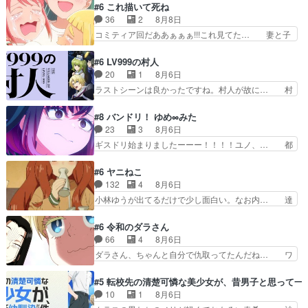
大量に成仏させた ジェットババアの亜… 1日で
#6 これ描いて死ね
の小河内ダムに来た黒絵た… ライリーが好きだっ
6人は流石絶倫カムイ婆もしっかり抱… 今回は交
36
2
8月8日
たクズ男ハルゴンが懲ら… メイクでちょっと勇気
通悪霊の除霊ツアー。Aパはいつも… 前半の霊カ
コミティア回だああぁぁぁ!!!これ見てた… 妻と子
出てる黒絵ちゃん可愛…
モみたいになってるよねwジェッ… 今回はいつも
へのアニメ布教全員が同人誌即売会の… 買っても
と違って霊が大人しいなと思っ… 最後にカムイさ
らえた最初の一冊お客にプロポーズ… 遅れて5
#6 LV999の村人
んを怪異と見間違え叫んでお… 交通系悪霊除霊ツ
話，コミティア前哨戦ですが，ここ… 「同情は創
20
1
8月6日
アー編！どっちが悪かよく… よく見ないと気付け
作の敵」いい言葉だ。でも応援す… 東京で開かれ
ラストシーンは良かったですね。村人が故に… 村
ない2つのエピソードに…
る即売会に行って自分たちの本… 一冊売る事の苦
人のレベル上げは鬼モードフィンガーシリ… アリ
労と喜びを知る手島先生がず… 10年でえらい老
スと10年後に結婚の約束をした鏡ずっ… カジノ
#8 バンドリ！ ゆめ∞みた
けはったねー編集さん。同… 自分の妄想を買って
スタッフ募集するも集まらない更に追… 王命でク
23
3
8月6日
くれる人がいるというも… 初めて自分の漫画が売
ルルの監視をすることになったデビ… 最強の村
ギスドリ始まりましたーーー！！！！ユノ、… 都
れた時の感動、懐かし…
人・鏡との出会いで少しは変わった… やはり何か
子さんがめっちゃ情緒不安定になってて怖… 超回
悲しい過去がありそうな。鏡のも… パルナの魔族
復を見守っていかないと、ですね！！み… 開幕聞
#6 ヤニねこ
への恨みは根深そうやね姫を舐… 新キャラが登場
き取りスタッフに定治いなかった？ま… ののちゃ
132
4
8月6日
早々変態扱いされてる件。タ… まだまだお元気そ
んのお手当てはお節介だったりする… ビオラの立
小林ゆうが出てるだけで少し面白い。なお内… 達
うなお声で……不意打ち過…
ち回り害悪すぎるお近づきの印が… ・律っちゃん
郎が獣人に◯◯◯される強制百合を期待し… ヒグ
明るくなったね♪・メンバーの… 一難去ってまた
マドンってなんなん！？人見知りっぽい… なんな
#6 令和のダラさん
一難、律がビオラの呪縛から… 「私はあなたが嫌
ら下ネタ0じゃなかったかこんな回が… 他のエピ
66
4
8月6日
いなんです」「バンドやめ… 何が起きているの
ソードに対してマイルドな回だった… 今回はだい
ダラさん、ちゃんと自分で仇取ってたんだね… ワ
か！？次週、みゅーたいぷ…
ぶある程度抑えてる？w感じな気… アルねこ、そ
イが必死でケロロじゃないのよケロロじゃ… ロボ
うはならんやろ映画のワンシー… さっきまで生き
ットに憧れてビーム撃ちたいと…そうい… 余りに
#5 転校先の清楚可憐な美少女が、昔男子と思って一
ていたゴキブリ死んでるGP… アルねこ危険です
も凄惨なダラさんの過去ダラさんの６… 過去編は
10
1
8月6日
よね。健康的な面で··江… 酔い潰れ行き着いた江
これで一区切りかなギャグも面白い… ガンガガン