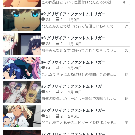
局切断か。レナといい生きて… 命のやり取りの中
この作品はどういう位置付けなんだろ)の続… 今
響くマスターとの約束。刀… やっぱりトーカの足
回はクリス＆タイガのエピソードここまで… ど新
ダメだったか対人地雷は… トドメは銃でしないと
規はついていくのは厳しい。TVでアニ… 果実、
#2 グリザイア：ファントムトリガー
いけないルールでもあ…
迷宮、楽園は当時見てたけど、ファン… 冒頭にあ
23
2
1月9日
らすじがあったからなんとかついて… このシリー
なんだかんだで助けに行く皆優しいねそして… ク
ズは個人的に別枠で色々想いがあ… 前情報どおり
リス＆大河絶対絶命のピンチ、窮地に立た… ピン
劇場版or原作で前段の話知っ… 用語も分からず飛
チの状況だけどみんなは間に合うのかま… タイガ
#3 グリザイア：ファントムトリガー
び込んでみたが、シックな… そのうえで１話を観
を助けるため一人で突入するクリスが… 冒頭クリ
28
2
1月16日
て、よくわからないけど… 感想は、全体の統一感
スの哀しい過去が垣間見れた。潜入… 原作は面白
無事みんな死なずに帰ってこれたなそしてメ… ス
を欠いた感じがした重…
いんだろうなキャストの声だけし… クリスにエリ
モークグレネードでスタンとるの天丼はさ… 大
ンギ呼ばわりされるタナトスさ… クリス命令違反
人-子供の構図で描かれる中で彼らが目の… 「マ
#4 グリザイア：ファントムトリガー
単独行動学園長煙草やめたほ… アバンさらっと流
ザーズクレイドル」爆弾を使いテロリス… 全体的
24
2
1月23日
したけどクリスちゃんの生… 良い悪いは置いてお
にチープなのは否めないけれど、奪っ… キャスト
これムラサキによる姉殺しの展開がこの後出… 物
いて、やはり時代を感じ…
もキャラもいいのだが話が全然面白… 「どこにで
語シリーズの作風でやってるスパイ教室み… ムラ
も現れるのが忍者だよ」「私は先… とにかく助か
サキに比べて全然忍者ぽくないし、性格… 背景を
#5 グリザイア：ファントムトリガー
って良かったね 次はいろいろ… 少し時間巻き戻
120秒でまとめてくれている動画は… ムラサキの
27
2
1月30日
ってのタイガ救出作戦のA組… 時間制限ある作戦
姉ユーキの来訪。ムラサキのコン… 新しいエピソ
自然の映像、めちゃめちゃ綺麗で素晴らしい… 結
なのに、ギャグみたいに作…
ードの冒頭。ムラサキの姉が登… 邑沙季の姉じゃ
局、兄ちゃんが最強ってことでおけ？展開… ムラ
でしたステルス忍者とアサル… 太ったグミちゃん
サキ姉回は今回の過去回想で終わりなの… このア
#6 グリザイア：ファントムトリガー
かわいかったな。お風呂シ… 他愛のない会話が続
ニメだと種﨑敦美がフリーレンとアー… 沙季、悠
21
2
2月6日
く回だったけど、なんか… 今度は記憶すぐ消えち
季、春人の三角関係、主従と恋愛と… 沙季が高い
どこか雄二と麻子のエピソードを彷彿させる… 主
ゃう系忍者か性格は変…
ところが好きというのは面白かっ… だいぶ凄惨な
人公の過去と師匠の話。作画がかなり落ち… 前の
過去だったけど、ちょっとほろ… アホ毛は遺伝マ
エピソードに続き過去回想が多いエピソ… ハルト
#7 グリザイア：ファントムトリガー