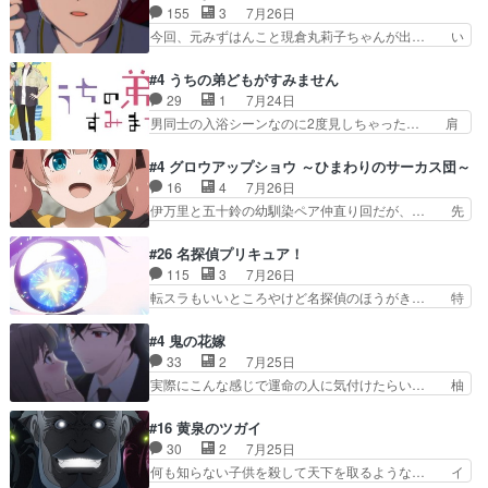
囁きやめてくださいwおい、1番重要… ゼニスも
155
3
7月26日
怖がりやったかあスピカな… 鏡の世界への突入と
感情が出てきてて良い方向に進んで… 第５話を
今回、元みずはんこと現倉丸莉子ちゃんが出… い
新たな依頼サブタイトル…
ABEMAで視聴しました。視聴に… クリフとエリ
や、これけっこうおもしろいかも知れん。… 王子
ナリーゼさんが夫婦になり、ノ… エリナリーゼ様
様とは...本当の愛とは...なんぞ… テンポの良いボ
#4 うちの弟どもがすみません
相変わらずで草ルディ君釣り… ルーデウスにシル
ケとツッコミで笑わせつつ、… この作品、ストー
29
1
7月24日
フィエットとロキシーとの… 離れ離れになったり
リーにも登場人物にも全く… 家で机に向かってる
男同士の入浴シーンなのに2度見しちゃった… 肩
別れがあったり絶望の大…
時の貧乏ゆすりとか、ラ… お姉ちゃんと話せ
ひじ張って素直に言葉が出てこない糸と源… 蛙を
た！！！！し、また1歩進… ヒメカの最後の言葉
散歩って逃げるよね！糸と類を助けよう… 類の面
#4 グロウアップショウ ～ひまわりのサーカス団～
に、ララは何を思うのだ… 息をするかのように3
倒見るのが1番大変そう糸は誰とでも… 源くんを
16
4
7月26日
話まで視聴。2026… ララの王子様探しが本格的
甘えさせるまでの糸と周りの出来事… 源くん、甘
伊万里と五十鈴の幼馴染ペア仲直り回だが、… 先
に動き出した回。…
えちゃうぞ宣言。思ったよりラブ… 糸ちゃんのま
週の雫スヴェトラーナ回に続き、今回は伊… い
っすぐな言葉、わたしも原作を… 主人公が当初の
や、これ素晴らしいコメディアニメだな。… 水着
#26 名探偵プリキュア！
目的を忘れてますますヤング… でも央太と親しく
回なのにビキニじゃない！これは時代背… 今回は
115
3
7月26日
するのは嫌。世話を拒んで… ゴメス（カエル）外
推しの吾野伊万里ちゃん担当回。これ… 伊万里さ
転スラもいいところやけど名探偵のほうがき… 特
で散歩させてたのか(*…
んの手品回であり水着回ね。瑞佳ち… 売り上げが
に板野サーカスはプリキュアで見れるとは… あん
上がっても借金返済へで何故か海… 父親のスパル
なはプリキュア仲間には自分が未来から… の活
#4 鬼の花嫁
タ教育のせいで瑞佳がヒモカス… 伊万里ちゃんの
躍、敵を圧倒ってのはおおよその流れだ… キュア
33
2
7月25日
人前での苦手意識を抱えなが… 第４話をｄアニメ
エクレール初変身＆初戦闘。プリキュ… キュアエ
実際にこんな感じで運命の人に気付けたらい… 柚
ストアで視聴しました。視…
クレールは強いが力を制御できない… キュアエク
子は玲夜の屋敷に住む事になり使用人達は… 運命
レール可愛く最強つよい!!!!… 緊張感があるけどピ
の花嫁は一見すると甘い夢、理想の天国… 玲夜さ
#16 黄泉のツガイ
ッコロで始まってちょっ… バカおもろいやん
んのご両親の登場ですこの世に数多い… 玲夜のお
30
2
7月25日
www実質まどマギやんけ… しかも実質的にエク
父さんが石田彰だったことに驚きを… 主人公自分
何も知らない子供を殺して天下を取るような… イ
レールが倒したビルであ…
の立場わかって無さすぎやしまた… ヨミツガと