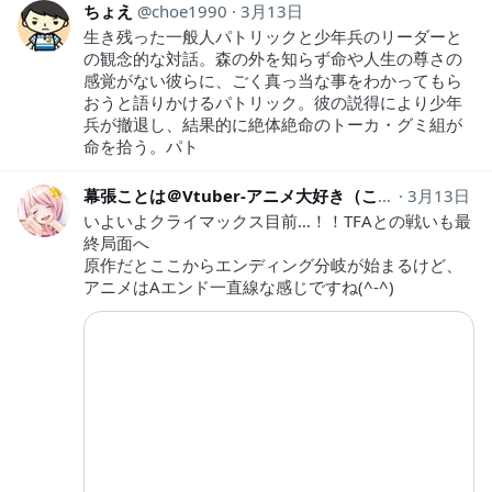
ちょえ
choe1990
3月13日
生き残った一般人パトリックと少年兵のリーダーと
の観念的な対話。森の外を知らず命や人生の尊さの
感覚がない彼らに、ごく真っ当な事をわかってもら
おうと語りかけるパトリック。彼の説得により少年
兵が撤退し、結果的に絶体絶命のトーカ・グミ組が
命を拾う。パト
幕張ことは＠Vtuber-アニメ大好き（こっとん）
3月13日
cot
いよいよクライマックス目前…！！TFAとの戦いも最
終局面へ
原作だとここからエンディング分岐が始まるけど、
アニメはAエンド一直線な感じですね(^-^)