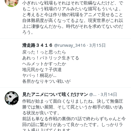
小ぎれいな戦場もそれはそれで欺瞞なんだけど、で
もこういう戦場のリアルみたいな描写もういいよ。
と考えると今は作り物の戦場をアニメで見せること
自体難易度が高くなってるよな。現実世界がこれ以
上に凄惨なんだから。時代がそれを求めてないのだ
ろう。
滑走路３４１６
runway_3416
3月15日
戻った！っと思ったら
あれっ！パトリック生きてる
ヘルメットかすったか
地元民かな？子供達
ヤバっ！桐花が…
各所かなりキツい戦いが
見たアニメについて呟くだけマン
animeozy
3月14日
作戦が始まって面白くなりましたね。決して無傷圧
勝では無い展開、そして罠というか相手の狙いがあ
る状況が良いです。
前話も単なる作戦の裏側の1話で終わらずちゃんと今
回の話に繋がりがあって良かったです。しっかりラ
スト盛り上げてくれます。