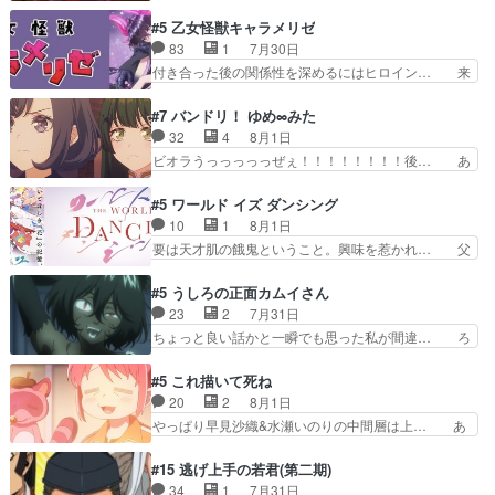
想が淡々と語られるのだけどいつの間にか… オゴ
は、兄様に会いたいbotだと思… ツガイには優し
タイの妃になってもその心は晴れず、モ… ドレゲ
#5 乙女怪獣キャラメリゼ
い筈のガブちゃん、アキオの… 色々とひっかけが
ネの過去、宝石だった彼女が人になり… ドレゲネ
83
1
7月30日
あって、最終的に嫌な終わ… ゴンゾウが従える大
の過去、、辛かった、、あのジャタ… 年上旦那が
付き合った後の関係性を深めるにはヒロイン… 来
量のツガイに何事かと思…
良い人でも、女は宝石でただ笑っ… ダイルの儀式
夢ちゃんがキングコングなのいい味付けだ… ずっ
の神々しさたるや。一気に空気… ドレネゲの辛い
とメスってて何この可愛い生物。クラス… 付き合
#7 バンドリ！ ゆめ∞みた
過去には同情の言葉しか…シ… 奥様に悲しい過
い始めたら始めたでまた違った悩みが… と一歩ず
32
4
8月1日
去…萌え袖が可愛いね、と思… ドレゲネとシタ
つ踏み出す黒絵ちゃん微笑ま新汰の… ツインテー
ビオラうっっっっっぜぇ！！！！！！！！後… あ
ラ、2人だけの同盟が結成さ…
ルが可愛いお茶目な妹ちゃんです… しかも過去も
られちゃん、僕っ子になってから取り戻し… ビオ
重いんかいかつては自分に自信… リップを塗って
ラが悪魔すぎて気分が悪くなってきたこ… 声優ま
#5 ワールド イズ ダンシング
らっしゃるからかしらお顔が… 黒絵「怪獣に憧れ
とめました(７話まで)仲町あられ/… ビオラの策略
10
1
8月1日
るのはいいけど自分自身が… 素の自分はどちらな
がバッチリ嵌って最高wwwこ… 自信あれば評価
要は天才肌の餓鬼ということ。興味を惹かれ… 父
のかはまだ不明だが見せ…
なんて気にしないし、充実し… ・バーチャルだけ
の観阿弥と袂を分かった？鬼夜叉が田楽の… 猿楽
ど、みゅーたいぷ初ライブ… OPこんなんだっ
の鬼夜叉と田楽の増次郎。小さないざこ… 着眼点
#5 うしろの正面カムイさん
け？と思ったら歌唱シーン… の、らいぶシーン
は良くとも、先鋭的すぎるのか。芸能… 鬼夜叉は
23
2
7月31日
＿!!­­--­­--­… それだけでええやん！！しかし、ビオラ
石也と共に観世座をあとにし、三条… 観世座を離
ちょっと良い話かと一瞬でも思った私が間違… ろ
が仕…
れ、三条坊門御所で日々を送る鬼… 「お前(鬼夜
くろ首さんも油舐めてなかった？白雪碧さ… 今日
叉)が凄いのではなく客が凄い… 田楽と猿楽の獅
も1日お疲れ様でした～───昨晩～今… 幼女に拾
#5 これ描いて死ね
子舞勝負。鬼夜叉は猫の動き… 登場人物の我が強
われたお市ちゃんの恩返し。化け猫… 役にて出演
20
2
8月1日
い。新しい獅子舞に拘って… 第５話を
させていただきました。ジョアン… トイ・ストー
やっぱり早見沙織&水瀬いのりの中間層は上… あ
primevideoで視聴しまし…
リーみたいな始まり。流石に除… 猫相手になんで
れ光って漫研入ることになってたんだっけ… 登場
そんなに…と思ったらそうい… いつもと違って少
人物が増えてわいわいしたところが好き… 初コミ
#15 逃げ上手の若君(第二期)
し良い話化け猫は油が好物… 今回はあかやし1体
ティアで２０冊刷りは妥当だよね。俺… 藤森さん
34
1
7月31日