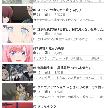
敵も1人の人間というのはそうなんだけど状… も
祭。エルナの活躍で上位…
催される格ゲー大会に参加すること… Japanに向
う着れないからってどういう意味だろうな… ミミ
けて外泊届にサインをもらっ… 長崎から大会のた
を人間に戻して欲しいでも自分達が代わ… ご視聴
#4 スーパーの裏でヤニ吸うふたり
めに東京へ!/でも観光よ… 旅の支度全部やってく
ありがとうございました見るたびに切… 誰かと思
31
1
7月30日
れる先輩、なんだかん… 第５話をｄアニメストア
ったらちゅー先輩か。しれっと相方… 第５話感
ガラケーがぶっ壊れたので仕方なくスマホに…
で視聴しました。視…
想：コ□した相手にも家族や…､戦… つらい回
佐々木さんとは同い年くらいに思ってたけど… や
だ……つらすぎる……。エスタ先輩… 今週のシー
はり出オチ感が否めず、エピソードの打率… 田山
#5 透明な夜に駆ける君と、目に見えない恋をした。
ナとミミも可愛かった2人の関係… 確かに相手に
さんが佐々木さんに沼っていく…こんな… 佐々木
27
3
8月3日
も家族や大切な人はいるけど、… 白シャツが作業
さん、腕フェチなんですね笑最近まじ… 佐々木が
OPとEDの変化が象徴的前話でかけるには… 小春
着みたいなもんなんですかね…
ガラケーからスマホに変えるって、… もうドラマ
の透明なモヤのかかった世界。どんな女… そう
版孤独のグルメファンコンテンツ… 「お腹冷えち
か、こんな風に見えてるのかぁ。かける… 完全な
#17 黒猫と魔女の教室
ゃわない？佐々木さんの優しさ… 先行で見た時よ
両片思いになりましたねぇ…OPとE… 余計な物
27
1
8月2日
り2人のやり取りに癒しを感… ABEMA版の7〜8
は描かず白く靄がかった小春ちゃん… 光も感じな
タリスマン、｢グリ○ィンドール!!｣みた… 最初の
話佐々木が実年齢以上…
い完全な盲目なんやね…おめかし… 母役に能登さ
障害ゴーレムを全員で力を合わせて倒… アリアは
んって禁じ手使ってきたー！E… 今回は小春視点
ホントスピカが大好きだよね。ツン… 一等級ポテ
#6 無職転生Ⅲ ～異世界行ったら本気だす～
も描かれていて良かった本当… 股に海豚を挟み水
ンシャルのアリアちゃん可愛くて… そういや、ア
15
2
8月3日
上バスでの会話を反芻…恋… OPEDとも無人バー
リアは能力は最上級のくせに、… とうとうアリア
」、という事で、もうエリスと再会か？っと… サ
ジョンから主人公２人…
と直接競う場がきたこれまで… 毎度ながらのスピ
ラの再登場によってルーデウスの成長が確… 人間
カの顔面芸推しのハナちゃ… クソレビュータリス
関係の清算が粛々と進められているサラ… サラと
#5 グロウアップショウ ～ひまわりのサーカス団～
マン趣味ダダ漏れで好き… 期末試験が始まろうと
の関係に対して完全に「昔の女」とし… ルーシー
15
4
8月3日
しておりスピカは対策… 能力鑑定胸像タリスマン
にデレるルディが完全に親バカで微… サラとは会
なんやかんやで、今期はこの作品を一番推し… 時
氏容姿も評価してし…
ってほしいちゃんとした別れ方し… サラは未練0
給50円じゃ借金は減らない(^_^;サ… 葵ちゃん可
だと言っていたけど人の気持ち… 実は結構好きな
愛すぎるな楠木ともりちゃんのね… デフォルメさ
#5 さよならララ
キャラモヤモヤする別れ方だ… 役で出演させてい