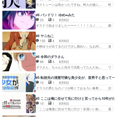
けない2つのエピソードに… カムイとドライブに
作の敵」いい言葉だ。でも応援す… 東京で開かれ
ラストシーンは良かったですね。村人が故に… 村
出かけたシヅカは、ズブ…
る即売会に行って自分たちの本… 一冊売る事の苦
人のレベル上げは鬼モードフィンガーシリ… アリ
労と喜びを知る手島先生がず… 10年でえらい老
スと10年後に結婚の約束をした鏡ずっ… カジノ
#8 バンドリ！ ゆめ∞みた
けはったねー編集さん。同… 自分の妄想を買って
スタッフ募集するも集まらない更に追… 王命でク
23
3
8月6日
くれる人がいるというも… 初めて自分の漫画が売
ルルの監視をすることになったデビ… 最強の村
ギスドリ始まりましたーーー！！！！ユノ、… 都
れた時の感動、懐かし…
人・鏡との出会いで少しは変わった… やはり何か
子さんがめっちゃ情緒不安定になってて怖… 超回
悲しい過去がありそうな。鏡のも… パルナの魔族
復を見守っていかないと、ですね！！み… 開幕聞
#6 ヤニねこ
への恨みは根深そうやね姫を舐… 新キャラが登場
き取りスタッフに定治いなかった？ま… ののちゃ
132
4
8月6日
早々変態扱いされてる件。タ… まだまだお元気そ
んのお手当てはお節介だったりする… ビオラの立
小林ゆうが出てるだけで少し面白い。なお内… 達
うなお声で……不意打ち過…
ち回り害悪すぎるお近づきの印が… ・律っちゃん
郎が獣人に◯◯◯される強制百合を期待し… ヒグ
明るくなったね♪・メンバーの… 一難去ってまた
マドンってなんなん！？人見知りっぽい… なんな
#6 令和のダラさん
一難、律がビオラの呪縛から… 「私はあなたが嫌
ら下ネタ0じゃなかったかこんな回が… 他のエピ
66
4
8月6日
いなんです」「バンドやめ… 何が起きているの
ソードに対してマイルドな回だった… 今回はだい
ダラさん、ちゃんと自分で仇取ってたんだね… ワ
か！？次週、みゅーたいぷ…
ぶある程度抑えてる？w感じな気… アルねこ、そ
イが必死でケロロじゃないのよケロロじゃ… ロボ
うはならんやろ映画のワンシー… さっきまで生き
ットに憧れてビーム撃ちたいと…そうい… 余りに
#5 転校先の清楚可憐な美少女が、昔男子と思って一
ていたゴキブリ死んでるGP… アルねこ危険です
も凄惨なダラさんの過去ダラさんの６… 過去編は
10
1
8月6日
よね。健康的な面で··江… 酔い潰れ行き着いた江
これで一区切りかなギャグも面白い… ガンガガン
クラスの男たちのノリが軽くておもろい春希… 沙
ノ島で、朝日を眺めな…
♪薫がなんかしっかり歌ってロマ… 姉巫女の誤
紀は隼人への片思いを拗らせているタイプ… みな
算、クソみたいな嫉妬の末路よ。… 私、そんなに
もちゃんが透けブラしててびっくりして… レベル
#5 ここは俺に任せて先に行けと言ってから10年が
日頃からガンガン言うてないで… このアニメはど
のキャラが登場。相変わらず顔や体の… 隼人が春
10
1
8月6日
こに行くのだろう、面白すぎ… 姉のした事はただ
希の級友を巻き込んだイジりに動じ… 第５話を
「ここは俺達に任せて先に行け！全員いい奴… 過
単に一族を絶滅させただけ…
U-NEXTで視聴しました。視聴… ラブコメで天然
去、あとを託したロックが今、2人にあと… 木下
ジゴロというかナチュラルヒ… みなもと仲良く話