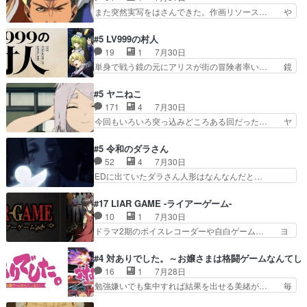
のみで15分。金持ちの… 今更だけど霊が性行為
のママ向けの漫画で、また涙腺が⋯… 〜漫画に
また突然実写をはさんできた。作画リソース… や
で祓えることは何とな…
「想い」をこめよう｣娘に漫画であ… 何回この作
るべきことが逃げる事と分かると水を得た… 30
品に泣かされるのだろう。光が藤… ホテル泊まっ
歳まで童貞だと魔法使いになれるという… こっち
#5 LV999の村人
てコミティアっていいなあ。同… コミティア参加
の諏訪の三大将もまたクセが強いw色… 頼重が完
19
1
7月30日
のしおりを徹夜で作る先生(… お母さん、娘にあ
全にブレーンだよね毎回敵キャラが… 弧次郎「欲
単身で戦う鏡の元にアリスが街の冒険者率い… 鏡
んな漫画描かれたら泣いち…
を我慢して強くなれるなら大飯食… 変化球な演出
浩二はゲーム世界に飲み込まれた転生者と… みん
も交えながらの状況説明が本当… LOで参加させ
なががんばってくれたアリスの父ちゃん… 成長限
#5 ヤニねこ
ていただきました！最終的に… この高らかなDT
界が999である村人と定めた上位存… 大規模バト
171
4
7月30日
宣言、合田一人に通じるも… この作品は近年稀に
ルシーンなのに会話してばっかり… やっぱり勇者
今回もいろいろ突っ込みどころある回だった… ヤ
見るおっさんキャラの充…
より強かったか笑統率力LV9… 普通の人間の親子
クのクワガタ取りの話が尋常じゃない雰囲… 妹子
やーん総務課長と娘の女子… これがこの世界の仕
ちゃんの恋愛話をしたり、タバコを生産… ここう
#5 令和のダラさん
組みか‥Lv200帯の… そのために役割を超越する
っすら思ったことズバリ言ってくれて… おかし
52
4
7月30日
者の出現させるた… アリスのお陰で他の勇者達も
い、さわやかだ 世話好きの陰に支配… ヤクねこ
EDに出ていたダラさん人形はなんなんだと…
共闘してくれ魔…
のクワガタ取りの話見て切なくなっ… 普段は選別
『ダラさんと呼ぶ者が生まれた日』をダラさ… 陰
された4～600レスを2,30… 隠し方が密売人のそ
惨な過去がきっちり現代に継承されている… ダラ
#17 LIAR GAME -ライアーゲーム-
れww唐突な作画力の正… なんか今日はかなり一
さんと姉弟の母との出会いの話やはりダ… ダラさ
10
1
7月30日
瞬で終わっちまったっ… 先週と比べてまだまとも
んの過去話も佳境…げに恐ろしいは人… 第５話感
ドラマ2期のボイスレコーダーや自白ゲーム… ヨ
に見えた。4話は過…
想：２人の過剰な貢ぎ物?の礼とし… 第５話感
コヤは人間の弱い所をつくのが抜群に上手… 昼の
想：姉のお誕生会にダラさんを招待… 部分的に時
国の奴らも馬鹿が多いが、夜の国も同じ… ご視聴
#4 対ありでした。～お嬢さまは格闘ゲームなんてし
系列が4話と入れ替わってるのね… こんなデカイ
ありがとうございました来週もよろし… 握った◯
16
1
7月28日
のどうやって運ぶんだよ！？姉… ダラさん、人型
治郎（中の人的に）仲間であるプレ… ヨコヤの頭
勉強嫌いでも集中すれば結果を出せる美緒が… 毎
形態にもなれるんか!?w髪…
の回転の速さと人間の心理を利用… 夜の国のヨコ
晩スト６対戦を楽しむ４人。だが、期末試… どん
ヤ支配がますますひどく……。… ヨコヤは飴と鞭