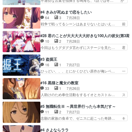
不適切な言葉を指摘する鳴海も、1話では冬… か
なっては良くある話し…
がアルノルトに活躍してもらいたが… 第４話を
けると鳴海のやり取り微笑ましいw良い奴… どう
ABEMAで視聴しました。視聴に… 第４話、アル
接していいのかわからず戸惑うかけるも… 盲目だ
#4 きみが死ぬまで恋をしたい
とフィーネの２度目のデート出… マジできな臭い
と相手の表情も分からないからどう思… 今期のバ
64
3
7月28日
ぞ帝位争い。姉からの刺客を… ふぃーねと町の様
ックナンバーみたいなOPアニメ。… 初デートで
戦争で戦ってるシーンはあまりないとはいえ… 前
子を見に行ったら町中で窃…
冬月を笑わせようとする姿も冬月… 特に大きな事
回までにあまり見れなかったようなシーナ… ミミ
件やイベントが起きるでもなく… 初デートで冬月
の存在で揺らぐ14クラス約束された死… ミミの
#28 君のことが大大大大大好きな100人の彼女(第3期)
を笑わせようとする姿も冬月… 3話までは主人公
秘密をあっさり受け入れたのは拍子抜… 蘇生魔法
10
2
7月28日
がどうでもいいことでずっ… 花火購入に浅草へ…
って下衆い国なら進退窮まったら手… 蘇生魔法ヤ
今回はもうグダグダ言わずにステージを見た… 君
行き当たりばったり訪問…
バイけどミミいなかったら詰んで… アニメオタク
のことが大大大大大好きな１００人の彼女… 100
あるある：作中に花が登場する… ご視聴ありがと
カノ版ラブライブ！？こういうのは人… 俺、みん
#3 盗掘王
うございました！アリとセイ… ごめん、そういう
なのレッスン動画をDVDが焼きき… アナウンス
16
1
7月27日
話がしたい作品じゃないの… 第４話感想：その口
役で出演いたしましたみんなのア… 恋太郎ファミ
ひっどい、、、とにかくひどい原作が俺レベ… 一
止め効果あるかな？ミミ…
リーがガチでアイドルに挑戦！… ギャグギャグし
般人が巻き込まれることもあるのか結構面… 久野
くもド直球で泣ける回来たな… 【完全初見】100
美咲さんと言えば幼女！アイマスの市原… 遼河は
#16 黒猫と魔女の教室
カノGirlfrien… 『アイドル伝説恋太郎ファミリ
目的の為には人命も軽視するタイプの… 4つのス
33
1
7月26日
ー』にて「ア… 安木路佐ウル子役で出演いたしま
キルが揃う。広い墓を捜索中、遼河… 村正はそん
人助けのため奉仕活動をするイオとカストル… ス
したクォリ…
なおどろおどろしいエピソードあ… 気持ちよくし
ピカも大概怖がりだけど、カストルが更に… イオ
ようとしてるのはわかるけど。… 韓国ご自慢の俺
とカストルの共通点は、魔法の制御が出… 椋鳥の
#5 無職転生Ⅲ ～異世界行ったら本気だす～
レベのアニメ制作を日本に奪… 予言で正体がバレ
大群て…住民から迷惑がられてない？… キングコ
11
2
7月27日
る、もう騙し討ちは出来な… 村正の墓、アニメで
ングor進撃の巨人牡羊座のアルデ… スピカ・イ
念願の家族の食卓で、ゼニスに起こった奇跡… キ
見ると一杯で怖いな。ア…
オ・カストルという組み合わせ。… 有り余るパワ
スをせがむロキシーが可愛い過ぎ！妹達へ… エリ
ーが制御出来ない誰かの為に力… スピカの放り込
ナリーゼの悪魔の囁きwクリフとエリナ… 悪魔の
#4 さよならララ
みかたが雑になってきてるな… イキりカストルは