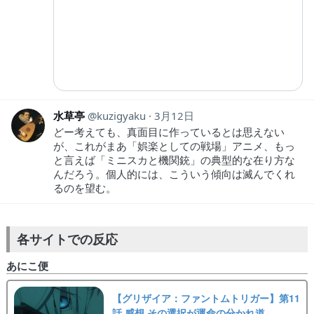
水草亭
kuzigyaku
3月12日
どー考えても、真面目に作っているとは思えない
が、これがまあ「娯楽としての戦場」アニメ、もっ
と言えば「ミニスカと機関銃」の典型的な在り方な
んだろう。個人的には、こういう傾向は滅んでくれ
るのを望む。
各サイトでの反応
あにこ便
【グリザイア：ファントムトリガー】第11
話 感想 その選択が運命の分かれ道