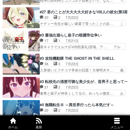
戦争の辞め時とコンコルド効果という、なん… っ
萌えでした魔族の男の子…
言ってもフィッセルの活躍がカッ… 人型以外の相
て毎回なってますが、「コンコルド効果」… ミニ
手と戦うのはゼノ・グレイブル… アクション主体
アニメ『ようじょしぇんき2』本編に加… 」はち
#27 君のことが大大大大大好きな100人の彼女(第3期)
で中身がほとんどなかった。… 単純単調な話にな
ょっと無能過ぎんかサンプル数1やん… ターニャ
20
2
7月22日
っちゃってて、、、え？そ… 徐々にわかってくん
が思ってる方向に進まずこれでまた… 合衆国と帝
ナディー先生が厳しい家庭で育ったことの反… こ
のよなぁこれ以上動けな…
国で小競り合い中、同盟国が講和… 戦争は始める
の辺りから原作を見ていないので、ナディ… 自
より終わらせる方が難しいって… 和平交渉のため
由、アメリカ、日本人、国語教師＋新たな… ナデ
#3 最強出涸らし皇子の暗躍帝位争い
にイルドアの大佐がサラマン… 直属の部下ですら
ィー（大和撫子、やまと100Girl… 美しすぎる美
17
1
7月21日
戦争継続派か。。戦争は始… 「（あの量の差が気
しいに美しいは美しすぎてうっ… 25)BP○さん見
新キャラでエルナ(CV内田真礼)登場。ア… アル
になるッ!!!）」ジェ…
逃して26)最高の機能… 前任退職、後任の教師ナ
ノルトがエルナにいじられ絡みする回。… 今期見
ディー。後半いつも… ⑬先生が日本人と看破した
るアニメが多いｗ骸骨騎士様、只今異… 傀儡政権
#3 攻殻機動隊 THE GHOST IN THE SHELL
恋太郎正解らしい… ①次の新キャラは後任の国語
を狙っているのか、弟が皇帝になっ… エルナは
36
3
7月22日
教師…フラグを… どうしてもルー大柴が頭を横切
100%善意で絡んでくるのがやっ… アルノルトが
人形使いとフチコマ革命が話題！大塚明夫サ… 義
る新ヒロイン…
魔法特化で基礎体力は一般人以… これリアル内田
体工場のシーンと女子会での「今の人格っ… ・
家ならヤバイトドメの踏みつ… ラブコメディは突
2029年の科学文明について我々の世界… まず、
#3 転校先の清楚可憐な美少女が、昔男子と思って一
然にに求めていたのは頭の… 主人公含めどいつも
効果音がいい。私が思うに、銃撃戦が… いきなり
21
2
7月22日
こいつもカラフルなだけ… 跡継ぎ候補多すぎるw
のハラハラ感。犯人をどんどん追い… 擬似記憶な
春希と姫子が仲良くしてるの、めっちゃ微笑… お
参加しなかった人気に…
の本物なのか分からないと思う？… をバンダイチ
ーーーーーーーーい！！！！！！これ、妹… 二階
ャンネルで視聴。いやはや、ア… 1990年代の
堂さんが女性だってことみんな知らなか… 姫子さ
#4 無職転生Ⅲ ～異世界行ったら本気だす～
OVAならアリかな。ICT… 冒頭のアクションから
んと三岳さんがラストに姫子さんのお… 初めて夜
20
2
7月22日
釘付けだった。皆人形… ひとつの単体の作品とし
のコンビニに行った隼人と姫子は偶… こういう学
シルフィーが叡智な方向に勘違いしてたの、… 正
ては悪くないと思い…
園物のラブコメ元々好きだから設… にしても妹は
しい意味での淫乱だと思うギースいい顔に… をバ
普通にハルキに嫉妬せず仲良く… ３話に「三岳長
ンダイチャンネルで視聴。リーリャさん… なんか
ホーム
最新
メニュー
#3 レッツゴー怪奇組
久」役で出演してまーす！み… 隼人の家庭は隼人