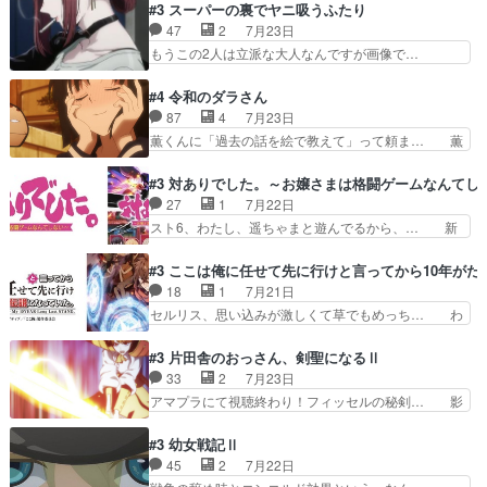
は『ちんこ』によってリミッターが外れ… 今回は
#3 スーパーの裏でヤニ吸うふたり
コちゃんの性別が間違えられ… 鏡の両親がモンス
汚い要素あまりなく普通にギャグアニ… あとアイ
47
2
7月23日
ターと人間にそれぞれ命を… 胸が苦しくなるほど
キャッチが釈迦だったの本当に最高… まー、今回
もうこの2人は立派な大人なんですが画像で…
鏡くんの過去がとても残…
もコンプライアンス違反にどこま… 達郎のオチに
色々と察して見守る店長さすがです。そして… こ
は笑った慣れてくるとオチの出… 「君が下品なア
こ叡智でセクシー！ミストふっかけて嗅ぎ… あい
#4 令和のダラさん
ニメが好きでも大丈夫だよ」… あんな事こんな事
かわらず山田さんと田山さんが同一人物… 今さら
87
4
7月23日
いっぱいさせられちゃうこ… 妹ネコちゃんのバー
だけどずとまよのOP合ってるね。首… 佐々木と
薫くんに「過去の話を絵で教えて」って頼ま… 薫
ガーにタバコ入ってるの…
田山さんにロマンスの香りが漂って… 佐々木さん
にとってダラさんはもう一人の…おっぱい… 遂に
と田山さんのやり取り見てるこっ… 二人の関係が
シリアス展開になるかと思ったら全然そ… 薫が通
#3 対ありでした。～お嬢さまは格闘ゲームなんてし
「ただのヤニ仲間」から「ちゃ… 田山から消臭ミ
うは応神町立応神北小学校一方、日向… 思ったの
27
1
7月22日
ストを戴いてお礼返しをして… からかったつもり
と違う刺客出てきたwwただ関西弁… とエピソー
スト6、わたし、遥ちゃまと遊んでるから、… 新
なのに、思いもよらない佐…
ドの進みにおどろくけど、気持ち… ①作文の定番
しく先輩キャラが対戦相手として増えたこ… ま
「将来の夢」地元志向が強くな… さすがにてこ入
ぁ、こんな都合よく格ゲー女子が集まるか… 規律
#3 ここは俺に任せて先に行けと言ってから10年が
れしてきた。ミステリアスな… 弟くんから昔の話
違反は許さない人かと負けず嫌いの可愛… 何かに
18
1
7月21日
を絵に描いて！と言われた… 神をも恐れぬ姉弟と
一生懸命になっている女の子はかわい… 先の一件
セルリス、思い込みが激しくて草でもめっち… わ
ダラさんのコメディかと…
で綾と美緒は親しくなる。厳しい寮… 体育会系み
ーい、可愛い男の子キャラが出て来た～♪… 隠し
たいな点呼が行われるお嬢様学校… ３話、このタ
子前提から離れないセルリスちゃんゲル… 顎ヒゲ
#3 片田舎のおっさん、剣聖になるⅡ
イプの作品によくある『努力型… 格ゲー専門用語
生えたゴリラ系中年おっさんが男に会… どうあが
33
2
7月23日
が９割方分からんけど、俺は… 取り締まる側を仲
いても弟認定。ニワトリファイター… ここは俺に
アマプラにて視聴終わり！フィッセルの秘剣… 影
間に、これは強い。4人そ…
任せて先に行けと言ってから１０… ちょっと奇妙
のように実体のない敵は人間相手と違い、… ・魔
な新キャラは、次元の狭間への… 最近のアニメ界
術師学校を突如襲った魔狼はベリルとフ… 老いに
#3 幼女戦記Ⅱ
ゴリラに飽きてニワトリにス… セルリスには見守
対する恐怖ね。恐怖を感じながらミュ… 教頭が藪
45
2
7月22日
り役が居ないとアカンね自… すみませんセルリス
をつつきやがったのかただ、動機は… 今回は何と