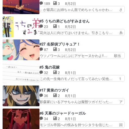
れた表情が特に多かったのが印… 葵＆茜の回も良
189
3
8月2日
ただきました！よろしくお… 毎クールメインヒロ
きでした。あの証拠写真、ひ… 互いが互いのこと
」が最高にお姉ちゃん面でめちゃくちゃかわ… さ
インを好きになっちゃう…
を想っているのにすれ違っ… 第５話をｄアニメス
すがに割れた窓ガラスの弁償は求められた… 逡巡
トアで視聴しました。視… 葵ちゃんに〝瑞佳ちゃ
を振り切ってみんなに謝ったララの思い… 仕事に
#5 うちの弟どもがすみません
んと練習したい〟と言… 本当この作品は「キャ
馴染めない辺り観ていて苦しいところ… ララちゃ
23
1
8月2日
ラ」を活かすのがうま… みずかちゃんの介入で双
んの事情はもう少し皆に話して良い… ララと茉里
花火は人に向けてはいけません。引きこもり… 糸
子の仲にヒビが………
とで初のアルバイト。七転八倒し… 労働するプリ
はまだ柊の顔も見たことなかったっけ！1… って
ンセスえらい。プリンセスの精… アンデケン行っ
お名前を見たんだけどあの中村大樹さん… 糸ちゃ
#27 名探偵プリキュア！
てケーキ食べて、帰りにカメ… ララが働く事での
んカッケー、色んな意味でwゲームが… 姉から性
87
3
8月2日
てんやわんや。働いて大変… 地道に働き人と関わ
的興奮覚えてないよね？なんて言わ… テーマ：引
ウソノワールぷにぷにアゲセーヌかわよ!!… 順当
る日々の中に愛を見いだ…
きこもりの理由感想は、久しぶり… 元ゲーマーな
にマコトジュエルの争奪戦をやったと。… 記憶を
ので、はちゃめちゃ楽しく作業… 糸ちゃんと源く
取り戻し正式に探偵事務所で働き始め… ポワロ、
#5 鬼の花嫁
んの距離感おかしいね(*´… 糸と源ははよ好きお
元ネタを解説して原作に誘導するの… くれあさん
32
2
8月1日
うとると言わんかい！引… ショウくんと対等に話
の探偵としての初事件にしてちょ… ・急にクイズ
この先一生俺のモノだって言ってみたい笑他… 1
すためにゲームをする…
番組が始まったw・妖精ウソノ… るるかの助手だ
歳からの誕生日プレゼント………とは思っ… 玲夜
った？今回が初めての探偵活… 探偵じゃなかった
さん柚子に18年分の誕生日プレゼント… 柚子は
#17 黄泉のツガイ
の！？クレアさん探偵すぎ… 突然のポアロクイズ
鬼龍院家から初めて学校に通う事にな… プレゼン
36
2
8月1日
は草なんよ。んで、あん… 今回からついにくれあ
ト攻撃ヤバすぎるwwwヴァイオレ… 玲夜さまサ
影森家にいるアサちゃんは擬態ツガイだった… ア
が探偵事務所の仲間に…
プライズの、これまでの柚子ちゃ… 玲夜から柚子
サが置かれた立場や気持ちを汲んで熱くな… 屋敷
へ17年分の誕生日&を未来に… 「​​13歳の柚子ちゃ
にアサはいなかった逆にガブちゃんはい… 影森の
#6 天幕のジャードゥーガル
んへ…もう中学生な… 梅原の人が18歳になるま
当主が際限なくツガイを増やせるのに… 今回はも
34
2
8月1日
での誕生プレゼン… なよなよした男（cv石田彰）
うガブちゃんさんの悲鳴にも似た怒… ユルと戦っ
モンゴル帝国への恨みを持つシタラを信じた… 回
梅ちゃんがた…
た時から伏線が張られていたのが… しかしアサ