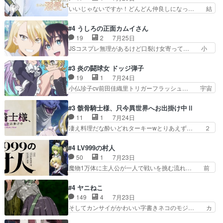
ルが止まらない。南くんと… 黒絵の母とのやり取
都子さんを籠絡しに来ててやばいぞ… マネージャ
いいじゃないですか！どんどん仲良しになっ… 結
りでエヴァの加持さん思…
ー現実版初登場！バレーボールに… 藻掻きながら
婚初日で君を愛する気はないものはやはり… 今期
前に進もうとするあられと律少… ビオラスマイル
の恋愛系で1番これが好き。愛する気は… 今晩
#4 うしろの正面カムイさん
で相手の緊張を解く相手の共… たまったアニメ
は、2130頃からシンデレラガールズ… 公爵の妻
19
2
7月25日
50本だってｗ今日も帰った… マネージャー実在
なのに着てる洋服がシンプル。テー… まあ、これ
JSコスプレ無理があるけど口裂け女寄って… 小
した大逆風のハズなのに全…
は見なくていいな。むしろ判断が… 自分でも気づ
学生コスには無理あるぞ。そのベットの下… シヅ
くほど嫉妬してる様子は可愛い… 次期公爵様がな
カちゃんがヤバすぎてボキキしそう(ぇ… 口裂け
#3 炎の闘球女 ドッジ弾子
ぜかヒロイン化していますデ… 【今夜のアニメA
女って人を襲うって知らなかった…ポ… そのスタ
19
1
7月24日
は…】前向き没落令嬢×こ… 「ぼやっとしてたら
イルで小学生ファッションは口裂け… 相変わら
小仏珍子cv前田佳織里トリガーフラッシュ… 宇宙
菜園の領地の外まで開墾…
ず、尺の都合なのか原作漫画の細か… 除霊士カム
背景でナレが始まり音楽が1本引きギタ… 珍子を
イと助手シヅカのエッチで笑える… 今回はかつて
いたぶってるのか！？Cパートで懐か… 普通にド
#3 骸骨騎士様、只今異世界へお出掛け中Ⅱ
昭和キッズを恐怖のどん底へ突… 現代で有名な口
ッジが激アツ。いや羽仁衣が初めて… 優谷優の声
11
1
7月24日
裂け女登場！お市ちゃん、ポ… ろくろ首の除霊シ
優に「ちんこ」って言わせてて興… 珍子ちゃ
凄え料理だな酔いどれターキーwとりあえず… ２
ーン「悪霊退散」のパチン…
ん………！！！！？！先週に引き続… これは意図
期第３話感想：まさか最初に出て来た兄妹… 妹想
的に1～2話でスルーしたことだ… これは本作に
いの良いお兄ちゃん！！現場も楽しかっ… 第３話
#4 LV999の村人
限ったことでなく、最近のアニ… 東山朱莉
をｄアニメストアで視聴しました。視… ローデン
50
1
7月23日
（AkariHIGASHIYAM… こんなに可憐で可愛い泣
王国ホーバン領を訪れたアーク一行… 1期に引き
魔物1万体に主人公が一人で戦いを挑む流れ… 前
き虫メイドが僅か3…
続き２期にも出演させていただけ… 1期の頃から
半は魔族へ恨みを持つだろうパルナの強い… 両親
思ってたんだけどヒロインのエ… 依頼を受けて問
を魔物と人間に殺された鏡の生い立ち。… 勇者た
#4 ヤニねこ
題解決特筆する事は無いが、… 今週もありがとう
ちを信じてアリスを預ける、鏡を信じ… 勇者パー
149
4
7月23日
ございます耳がヒクヒクな… 時計台に登ってるの
ティが仲間になった！？会話が通じ… 鏡の過去、
そしてカンサイがかわいい字書きネコのモジ… カ
見ると挟まれないか心配…
辛すぎて胸が苦しくなりました…… 最初、勇者パ
ンサイねこさん、魅力的な姿と表情が可愛… お前
ーティは対話すら拒んでいたが… ちょ、またタカ