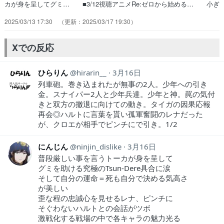
カが身を呈してグミ… ■3/12視聴アニメRe:ゼロから始める… 小ぎ
れいな戦場もそれはそれで欺瞞なんだけ… ヘルメットかすったか各所
2025/03/13 17:30
2025/03/17 19:30
かなりキツい戦い… 作戦が始まって面白くなりましたね。決し
て… ハードな戦場描写が続く。俺は陸自で3夜4… 特に10話がも
う...タイトルも色々考え… 前回の兄ちゃん生きてたんか。我慢して生
Xでの反応
き… Re:ゼロから始める異世界生活 テレシア…
ひらりん
hirarin__
3月16日
列車砲。巻き込まれたが無事の2人。少年への引き
金。スナイパー2人と少年兵達。少年と神。罠の気付
きと双方の撤退に向けての動き。タイガの因果応報
再会◎ハルトに言葉を貰い孤軍奮闘のレナだった
が、クロエが相手でピンチにで引き。1/2
にんじん
ninjin_dislike
3月16日
普段厳しい事を言うトーカが身を呈して
グミを助ける究極のTsun-Dere具合に涙
そして自分の運命＝死も自分で決める気高さ
が美しい
歪な程の忠誠心を見せるレナ、ピンチに
そぐわないハルトとの会話がツボ
激戦化する戦場の中で各キャラの魅力光る