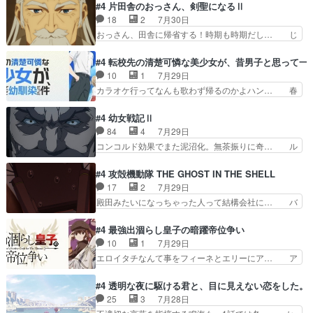
なゲームも相手が強すぎるとやる気無く… テー
#4 片田舎のおっさん、剣聖になるⅡ
で夜の国の独裁支配を強化、… やはりヨコヤいい
マ：テスト勉強と大会感想は、美緒がテ… すげー
18
2
7月30日
ですね。昼の国が勝てる流… 役で出演いたしまし
ーーーーーーーー良い……。女性声優… 深夜の格
おっさん、田舎に帰省する！時期も時期だし… じ
た。次回も緊張が止まり…
ゲー対戦よりテストの方がよっぽど… 真剣に授業
いさん、ベリル、副団長、年長者が強い順… 底知
を受けて、夜は珠樹の部屋で格ゲ… 来たる定期テ
れない爺さんには夢が詰まってると思う… クル
#4 転校先の清楚可憐な美少女が、昔男子と思って一
ストに向けて勉強会！美緒ちゃ… 受験勉強と戦闘
ニ、ヘンブリッツ、ミュイと一緒におっ… 帰省、
10
1
7月29日
の2択なら戦闘を選ぶ娘w美… 勉強嫌いでバトル
お供ヒロインはクルニ。順番的には確… 父親から
カラオケ行ってなんも歌わず帰るのかよハン… 春
を選ぶって、ひぐらしの沙…
手紙が来た。サーベルボアの退治の… ここでヘン
希ちゃんの私服、めっちゃ可愛いぞ！！！… どう
ブリッツくんが同行するのが変で… ・ベリル、実
やらあの女優さんが春希のお母さんのよ… 春希ち
#4 幼女戦記Ⅱ
家に帰ることに・ベリルはミュ… おっさんの親と
ゃん姫ちゃんに野菜の子も凄え可愛い… 隼人くん
84
4
7月29日
なるとお爺ちゃんだよね孫扱… ・ベリル、実家に
のスマホを買いに行ってたけど完全… 第４話を
コンコルド効果でまた泥沼化。無茶振りに奇… ル
帰ることに・ベリルはミュ…
U-NEXTで視聴しました。視聴… スマホを買うた
ーデルドルフ中将自らが行う煙草と葉巻は… ブロ
め、都心で待ち合わせをした… OP曲きっかけで
グを更新しました!!宜しければ、是非… 計画通り
#4 攻殻機動隊 THE GHOST IN THE SHELL
見始めてたけどなんだかん… いきなりシリアス展
にはいかないね笑やり遂げた(ほぼ… 今回もター
17
2
7月29日
開ぶち込んでくるじゃん… 春希の家庭事情は複
ニャに不都合なことがあったりし… 白髪の男性が
殿田みたいになっちゃった人って結構会社に… バ
雑。食事とか隼人が親身…
語った家族を失った喪無感が、… 連邦に対して有
トーがカッコいいと思ってたら、トグサが… あの
利な講話条件を引き出すため… コンコルド効果に
見た目もうただのロボでしかないんだよ… 俺らの
#4 最強出涸らし皇子の暗躍帝位争い
油を注ぐターニャの勝利軍… 犠牲を払っても良い
汗拭きそりゃいやだろwwバトー＆ト… イノセン
10
1
7月29日
ならお前たちが前線へ行… 戦闘がアッサリし過ぎ
スの元となった回だけど、ガイノイ… アダム・リ
エロイタチなんて事をフィーネとエリーにア… ア
じゃない？戦争がメイ…
ンクやジェイムスン(教授)型サ… アンドロイドも
ルも気付かなかった事を…フィーネは自分… モン
おっさんの汗を拭くのは嫌や… 押井守監督のイノ
スターを呼ぶ笛？黒幕は狩猟祭とは関係… 平凡な
#4 透明な夜に駆ける君と、目に見えない恋をした。
センスの土台になったエピ… コミカルなのにも慣
少女に見える眼鏡w眼鏡属性は持ち合… 神アニ
25
3
7月28日
れてきました。１話でし… ロボットの反乱は今と
メ、ケテーイ！「騎士狩猟祭、前夜の… フィーネ