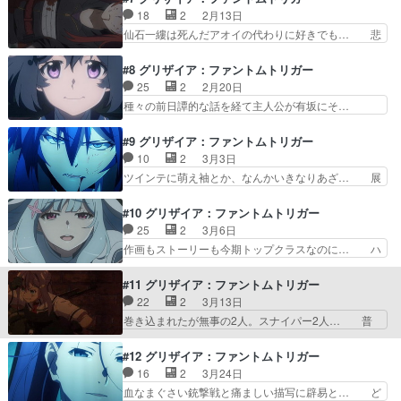
マンもだまたどっか行くんか… ハルト、ユウキ、
ってクローンだったの⁉︎師匠のアオ… 生体コンピ
18
2
2月13日
ムラサキの昔話！狗駒家が… 過去回想スタートと
ューターのコア的な何か？今回の… ハルトの出
仙石一縷は死んだアオイの代わりに好きでも… 悲
ムラサキから秋桜里への…
生、ハルトの師のアオイとの話メ… 回想シーンか
しいけれど魅力的な過去編だ。アオイとク… 回想
ら実は墓参りに向かっていたっ… ハルトは作られ
のみの登場だったが蒼井のキャラ好きだ… あーこ
#8 グリザイア：ファントムトリガー
た存在だったのね僕もアオイ… また過去回想回か
りゃアオイ生きてるなそしてラスボス… 過去回想
25
2
2月20日
よ。赤ちゃんの頃から英才… ハルトの師匠がツボ
から本編が動き出しそうな期待を持… 戦闘シーン
種々の前日譚的な話を経て主人公が有坂にそ…
だわ。鮫島と張り合うシ…
凄かった タバコのシーン辛いけ… 昔は映画やア
■2/19視聴アニメRe:ゼロから始める… 先生の過
ニメの登場人物がカッコよくタ… 信じるものの為
去にこんなことが…大雅と真紀は百… 過去のトラ
#9 グリザイア：ファントムトリガー
ならばこういうの大好きです… 第７話視聴しまし
ウマ、のっけからヘヴィだった。… 前回の流れか
10
2
3月3日
た。ハルトの過去編終了。… マジ味方からしても
ら今回の話につながる事を期待… 有坂秋桜里の過
ツインテに萌え袖とか、なんかいきなりあざ… 展
ジョーカーすぎる笑ハル…
去を含めた掘り下げと同時に… フルアーマーメイ
開が目まぐるしく飲み込みにくかった。ハ… 最初
ドかわええ。大雅ちゃんと… この人ももれなく大
の話から色々とつながった。主人公クー… 重い作
#10 グリザイア：ファントムトリガー
切な者を守る為に行動出… Re:ゼロから始める異
品背景があるからか基本話は固いよね… クロエの
25
2
3月6日
世界生活 彼女のス… 有坂先生の過去が語られた
忠誠心は怖いレベルハルトは尻拭い… 一話の頃は
作画もストーリーも今期トップクラスなのに… ハ
お話。一番平凡で…
全く分からんかったがwもう、原… 大規模作戦下
ルト達がかっこよく暗躍する戦場は一方で… 尺的
で巡ってくる復讐の機会。戦役… SORD全部隊が
に1クールでは厳しい中、敵（RSA？… …ああ、
#11 グリザイア：ファントムトリガー
招集される前代未聞の大規… 「洗礼」――最終章
敵のコソ泥していた連中の結末ね。… 主人公側に
22
2
3月13日
に突入今までのキャラが… レナとマキは前線に向
追われている人達の一幕という内… パトリック、
巻き込まれたが無事の2人。スナイパー2人… 普
かい、トーカとグミは…
ブルーノ、シスターたち。戦争… これは酷い、残
段厳しい事を言うトーカが身を呈してグミ…
酷な描写！只々、人が死んで… デザイン凝ってる
■3/12視聴アニメRe:ゼロから始める… 小ぎれい
#12 グリザイア：ファントムトリガー
女の子多いなぁって思って… 一本映画見たくらい
な戦場もそれはそれで欺瞞なんだけ… ヘルメット
16
2
3月24日
の満足感だな。30分尺… 一般市民から見た戦場
かすったか各所かなりキツい戦い… 作戦が始まっ
血なまぐさい銃撃戦と痛ましい描写に辟易と… ど
の風景。ただ逃げるだ…
て面白くなりましたね。決して… ハードな戦場描