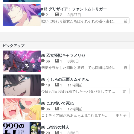
んどん倒れていくA組のメンバー…無事で… 矢場
写が続く。俺は陸自で3夜4… 特に10話がもう...
谷炎色どうなったジャヤ…タナトスが見… 決戦に
#13 グリザイア：ファントムトリガー
タイトルも色々考え… 前回の兄ちゃん生きてたん
向けて亡きアオイと同じ髪型にして彼… 戦闘は何
21
2
3月27日
か。我慢して生き… Re:ゼロから始める異世界生
人かの怪我人を出しつつ終結に向か… 動仕で参加
戦いは終わり彼女たちはそれぞれの道へ進む… 前
活 テレシア…
させていただきました(´・ω・… トーカの足は結
作より2周り面白さは落ちていたがまとめ… 劇場
局切断か。レナといい生きて… 命のやり取りの中
OVAから始まり、TVシリーズまでど… まさか青
響くマスターとの約束。刀… やっぱりトーカの足
髪が生死不明になるとは、という展… 今更な戦争
ダメだったか対人地雷は… トドメは銃でしないと
論は陳腐すぎ。彼の仇討ちと言わ… ハルト戻らぬ
ピックアップ
いけないルールでもあ…
まま撤退命令。ハルトを探すレ… ハルトがどうな
ったかはわからずじまいか。… 春人が復讐を果た
#6 乙女怪獣キャラメリゼ
し、消えていなくなる。ヒ… 復讐や戦争も終わり
66
1
8月6日
戻って来た日常。けれど… やはり内容的にもファ
来夢を誑かした岡田と遭遇、でも岡田は気付… 自
ン向けの作品だったか…
分も相手の容姿しか見てなかったと気付き… みん
なからのメイク道具が、らいりーさんを… らいり
#6 うしろの正面カムイさん
ーの影響で理想に向けて努力する黒絵… コングと
18
1
11時間前
ゴ〇ラの怪獣大決戦!?w黒絵の友… らいりーが己
今日も1日お疲れ様でした～バタバタしてて… 霊
のルッキズムと相対する話とし… らいりーさんが
を大量に成仏させた ジェットババアの亜… 1日
容姿の美醜でしか人を見ない… 校外学習で奥多摩
で6人は流石絶倫カムイ婆もしっかり抱… 今回は
#6 これ描いて死ね
の小河内ダムに来た黒絵た… ライリーが好きだっ
交通悪霊の除霊ツアー。Aパはいつも… 前半の霊
36
1
12時間前
たクズ男ハルゴンが懲ら… メイクでちょっと勇気
カモみたいになってるよねwジェッ… 今回はいつ
コミティア回だああぁぁぁ!!!これ見てた… 妻と子
出てる黒絵ちゃん可愛…
もと違って霊が大人しいなと思っ… 最後にカムイ
へのアニメ布教全員が同人誌即売会の… 買っても
さんを怪異と見間違え叫んでお… 交通系悪霊除霊
らえた最初の一冊お客にプロポーズ… 遅れて5
#6 LV999の村人
ツアー編！どっちが悪かよく… よく見ないと気付
話，コミティア前哨戦ですが，ここ… 「同情は創
20
1
8月6日