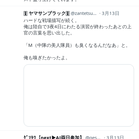
🀋 ヤマサンブラック🀋
zantetsusen
3月13日
ハードな戦場描写が続く。
俺は陸自で3夜4日にわたる演習が終わったあとの上
官の言葉を思い出した。
「M（中隊の美人隊員）も臭くなるんだなあ」と。
俺も嗅ぎたかったよ。
ｹﾞｿｷﾜ【next▶︎AJ両日参加】
gesokiwa123
3月13日