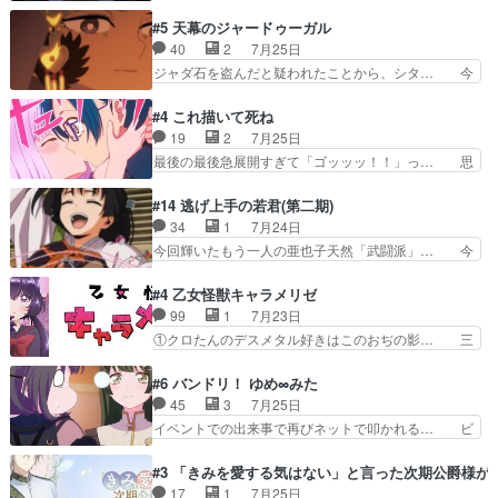
ワンの刀が斬った者の中にまさかの…影森… 激し
BLEACHは完全に豪華な展開… 透子ちゃん、柚
いバトル回の最後に、予想外の引きシン… これっ
#5 天幕のジャードゥーガル
子にも優しいし可愛いしこの… ユキノさんから玲
て作者が描きたいのは"ユルの物語"… デラさんの
40
2
7月25日
夜の父親の話で、そのイメ… あやかしの頂点に立
秘密がちょっとわかった回、正直… 左さんと刀持
ジャダ石を盗んだと疑われたことから、シタ… 今
つ鬼龍院家の現当主が息…
ちさんが対決♪あとどこぞのじ… 何処も彼処も言
回のシタラは表情が豊かで、モンゴルでの… だい
ってる事が全部嘘じゃ無さそ… 戦況が目まぐるし
ぶややこしいことになってたオープニン… テンポ
#4 これ描いて死ね
く動いていてずっと胸が熱… 同時視聴｜
も良いし毎話良いところで引くから全… 盟友ドレ
19
2
7月25日
DaemonsRealm｜リア… これまで騙していた東
ゲネ后との出会い。次週のドレゲネ… さて、登場
最後の最後急展開すぎて「ゴッッッ！！」っ… 思
村を捨てて新郷家に来…
人物多いけどついていけるのか私… 今回は遂にド
ってた以上にセリフとかしっかりした漫画… 今回
レゲネ登場という話彼女の在り… チャガタイ兄さ
は泣かなかった！漫画描きのハウツー回… この作
#14 逃げ上手の若君(第二期)
んがめっちゃ可愛かったなド… まさかの展開にめ
品はこういうのをズバッとキメるの上… 藤子不二
34
1
7月24日
ちゃくちゃテンション上が… チャガタイの所へ密
雄に親しんだ人にはとてもフィット… 赤福のヌル
今回輝いたもう一人の亜也子天然「武闘派」… 今
偵に行ったはずがドレゲ…
ヌルした動きとかネームを褒めら… 漫研が気にな
回は強敵小笠原貞宗と時行の対面内容盛り… 言い
って仕方ない先生がかわいい。… 漫画のノウハウ
逃れすら逃げ上手亜也子のアシストに支… そう
#4 乙女怪獣キャラメリゼ
から新たな仲間まで。本作品… 今回エンディング
か、亜也子もまだ9歳なのか‥ときゆき… 「亜也
99
1
7月23日
テーマが流れるのが早い（… この作品の世界に
子のドキドキ・大作戦！・長寿丸を一… 目玉と耳
①クロたんのデスメタル好きはこのおぢの影… 三
も、一応デジタルという概…
を相手に言葉で繰り広げる戰もノラ… 時代設定ど
石さんのキャラなんかミサトさんっぽいな… なん
うなってる笑目力が強すぎて睨ま… ときメモ画面
か好きになれんキャラだなぁ作品もイン… 相変わ
#6 バンドリ！ ゆめ∞みた
からのいらすとやは草だった。… 今回は亜也子回
らず生物学者には見えないわね響野君… 正体を知
45
3
7月25日
でしたね頼もしさと乙女らし… 貞宗、キモいギョ
らないのにどちりも肯定してくれた… 黒絵がハル
イベントでの出来事で再びネットで叩かれる… ビ
ロ目としか思ってなかった…
ゴンになっても、南を助けて大事… OPにデスボ
オラの次の一手が動き始めました。それに… ビオ
入ってるのは黒絵がデスメタル… 黒絵が男で唯一
ラがまじで何がしたいかわからん！先生… 陰キャ
#3 「きみを愛する気はない」と言った次期公爵様が
心を許す、母の友達である光… 黒絵の可愛さレベ
の間合いにスルっと入ってきて相手の… ビオラが
17
1
7月25日