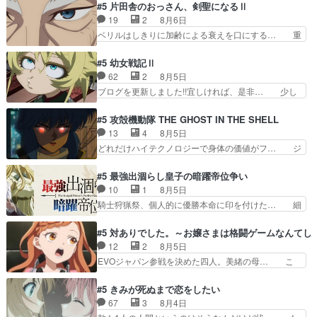
鈴奈（@0suzuna0）が【マリー… 村ごと乗っ取
#5 片田舎のおっさん、剣聖になるⅡ
す隼人を見てなぜか不安に… 無理なダイエットは
られてたら流石に気付かないか… 《漫画版少し読
19
2
8月6日
禁物だけど、なかなか結… 「これからもお手入
んだことある》エリックとゴ… ロックは敵に容赦
ベリルはしきりに加齢による衰えを口にする… 重
れ、がんばりゅ」ありが…
無くブスっといくから気持… 勇者パーティー再結
ねた歳のせいにしていた限界を超えて命の… いい
成して先にいけで激アツ… 爆縮、幻覚、主人公結
んじゃないですか。魔物の群を発見した… アマプ
#5 幼女戦記Ⅱ
構エグいことするよな… ねぇ猫耳ガール、敵の根
ラにて視聴終わり！サーベルボア討伐… を言い訳
62
2
8月5日
城に乗り込む事を同… 世もや替えが利くと復活P
にしたくないものですねwボア狩り… 先生として
ブログを更新しました!!宜しければ、是非… 少し
とは？！もう来週…
のベリルが好きだけど、今回みた… 4人だけでサ
でもマシな負け方を選んだゼートゥーア… ゼート
ーベルボアを狩りに行く。野営… ・実家周辺でサ
ゥーアの唯一の手駒が強すぎる笑あお… 私にとっ
#5 攻殻機動隊 THE GHOST IN THE SHELL
ーベルボアが暴れてると聞い… ちょっと年齢の事
て完全にご褒美回ゼー様の葉巻シー… やはりター
13
4
8月5日
を言いすぎとゆーか言い訳… ベリルの母もやはり
ニャが後方指揮だと展開に迫力が… “貧乏籤百連
どれだけハイテクノロジーで身体の価値がフ… ジ
只者じゃなかったかベリ…
無料ガチャ”100連でも1回… 2期入ってから地味
ャミングも伏線になるかと思った回想シー… フチ
だよね。ただでさえ幼女… 「餌になってもらわね
コマだいぶ理性持ち始めた。この世界の… 原作読
#5 最強出涸らし皇子の暗躍帝位争い
ばならぬ」って言葉に… ゼートゥーア左遷によっ
んだのもう何年も前なのに、覚えてる… コイルの
10
1
8月5日
て参謀本部の連携が… 緊張感ある戦闘描写とギャ
汚職を突き止めるべくバトーの指導… やまとん1
騎士狩猟祭、個人的に優勝本命に印を付けた… 細
グ今週の『有能な…
号はどこの部分で使うのだろう？… 日本とロシア
かい設定を考えるのが面倒な時は古代魔法… エル
が絡む政治の話かつ色々な用語… 第５話を
ナがチートすぎる笑アルは最初から自分… プラネ
#5 対ありでした。～お嬢さまは格闘ゲームなんてし
primevideoで視聴しまし… 前回同様『イノセン
ット・ウィズ展開アツいな「騎士狩猟… 麦茶どこ
12
2
8月5日
ス』を含む押井・神山版… 第５話「EPISODEラ
ろかタイトル通り麦茶の出涸らしぐ… 第５話を
EVOジャパン参戦を決めた四人。美緒の母… こ
ストの母親の気持…
ABEMAで視聴しました。視聴に… 復讐に燃える
の作品に唯一足りないと思ってた(無くて… 見た
吸血鬼兄弟の弟ですいいキャラ… クリスタ皇女
目は気品溢れてるのに中身は…美緒ママ… テー
#5 きみが死ぬまで恋をしたい
が“萌え”なのでこの娘が皇帝… ウサギ好きそうな
マ：格ゲー大会に行くには？感想は、美… 大会を
67
3
8月4日
王女殿下がかわいい。幼馴… ついに始まった狩猟
前に格ゲー熱が高まる一方、百合の本… 東京で開