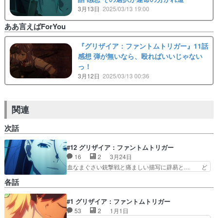
3月13日
2025/03/13 19:00
ああ言えばForYou
『グリザイア：ファントムトリガー』11話
感想 弾が無いなら、殴ればいいじゃない
っ！
3月12日
2025/03/13 00:36
関連
次話
#12 グリザイア：ファントムトリガー
16
2
3月24日
血なまぐさい銃撃戦と痛ましい描写に辟易と… ど
んどん倒れていくA組のメンバー…無事で… 矢場
各話
谷炎色どうなったジャヤ…タナトスが見… 決戦に
向けて亡きアオイと同じ髪型にして彼… 戦闘は何
#1 グリザイア：ファントムトリガー
人かの怪我人を出しつつ終結に向か… 動仕で参加
53
2
1月1日
させていただきました(´・ω・… トーカの足は結