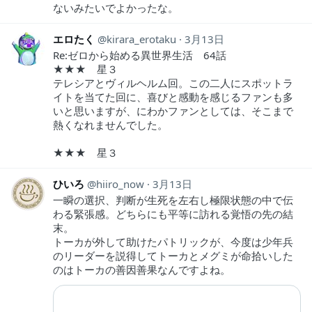
ないみたいでよかったな。
エロたく
kirara_erotaku
3月13日
Re:ゼロから始める異世界生活 64話
★★★ 星３
テレシアとヴィルヘルム回。この二人にスポットラ
イトを当てた回に、喜びと感動を感じるファンも多
いと思いますが、にわかファンとしては、そこまで
熱くなれませんでした。
★★★ 星３
ひいろ
hiiro_now
3月13日
一瞬の選択、判断が生死を左右し極限状態の中で伝
わる緊張感。どちらにも平等に訪れる覚悟の先の結
末。
トーカが外して助けたパトリックが、今度は少年兵
のリーダーを説得してトーカとメグミが命拾いした
のはトーカの善因善果なんですよね。