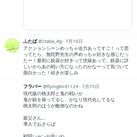
ふたば
2taba_dg
7月16日
アクションシーンめっちゃ迫力あってすご！って思
ってたら、無陀野先生の声めっちゃ好きな感じだっ
たー！最初に銃器が好きって伏線あって、銃器に詳
しいからあの戦い方になったのかなーって気づいて
面白かった！続きが楽しみ
フラバー
flyingbird1124
7月15日
現代版の桃太郎と鬼の戦いか
鬼が銃を操ってるし、かなり現代化してるな
桃太郎のほうが敵側なのかね
親父さん…
導入でおさらば
戦闘シーンが良いね