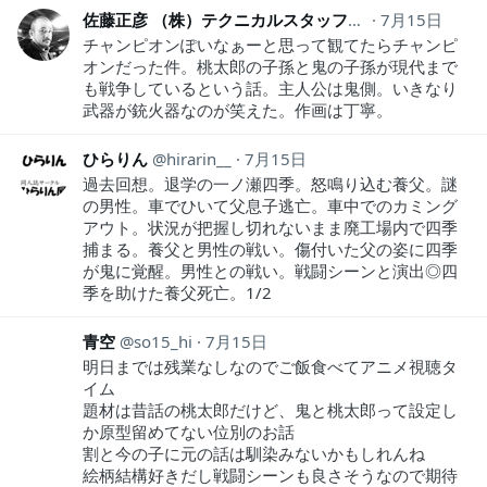
佐藤正彦 （株）テクニカルスタッフCEO
7月15日
hajiox
チャンピオンぽいなぁーと思って観てたらチャンピ
オンだった件。桃太郎の子孫と鬼の子孫が現代まで
も戦争しているという話。主人公は鬼側。いきなり
武器が銃火器なのが笑えた。作画は丁寧。
ひらりん
hirarin__
7月15日
過去回想。退学の一ノ瀬四季。怒鳴り込む養父。謎
の男性。車でひいて父息子逃亡。車中でのカミング
アウト。状況が把握し切れないまま廃工場内で四季
捕まる。養父と男性の戦い。傷付いた父の姿に四季
が鬼に覚醒。男性との戦い。戦闘シーンと演出◎四
季を助けた養父死亡。1/2
青空
so15_hi
7月15日
明日までは残業なしなのでご飯食べてアニメ視聴タ
イム
題材は昔話の桃太郎だけど、鬼と桃太郎って設定し
か原型留めてない位別のお話
割と今の子に元の話は馴染みないかもしれんね
絵柄結構好きだし戦闘シーンも良さそうなので期待