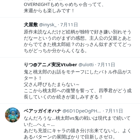
OVERNIGHTもめちゃめちゃ合ってて、
来週からも楽しみです！
犬屋敷
inysk_
7月11日
原作未読なんだけど絵柄が独特で好き嫌い別れそう
だなーというのがまずの感想。主人公の父親とあと
からでてきた桃太郎組？のおっさん似すぎててどっ
ちがどっちか分からんくなる。
りつ@アニメ実況Vtuber
ulotti
7月11日
鬼と桃太郎のお話をモチーフにしたバトル作品がス
タート！
父さん呼びもたまらない～
ここから桃太郎への復讐を誓って、四季君がどう成
長していくのか続きが楽しみすぎる！
ベアッガイオハナ
6D1DpeOgPH20303
7月11日
なんだろうな…桃太郎vs鬼の戦いは現代まで続いて
いた…へぇ～…
あだち充並にキャラの描き分け出来てないし、よく
あるパターンの展開ばかりで目新しさゼロ。