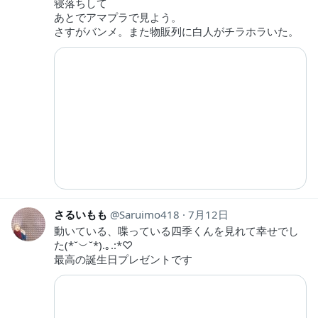
寝落ちして
あとでアマプラで見よう。
さすがバンメ。また物販列に白人がチラホラいた。
さるいもも
Saruimo418
7月12日
動いている、喋っている四季くんを見れて幸せでし
た(*˘︶˘*).｡.:*♡
最高の誕生日プレゼントです