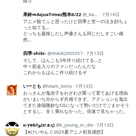
限り
果鈴∞AquaTimez熊本6/22
_Karin_uw
7月14日
アニメ観てふと思ったけど四季と世一の泣き顔ちょ
っと似てる…
どっちも最推しだし声優さんも同じだしすごい偶
然…
四季-shiki-
shiki82005357
7月13日
そして、はんこも5年作り続けてる…と
中々筋金入りのファンだったんだな
これからもはんこ作り続けるぞ
いーとも
hitam_tomo
7月13日
おっさんが鬼赤子をわざわざ匿って育てあげる理由
がいまいち分からず共感できず。アクションも鬼出
てきた途端微妙なCGになって勢いだけでごまかそう
とするし、全く乗れなかった。倍速で見ちゃった。
к-ץ๏ยภﻮ(ש.๏.ς)
k_young_or_die
7月13日
【#けいやんぐ2025夏アニメ初見感想】