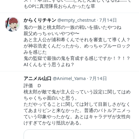
もOPに真澄隊長おらんかったな草
からくりチキン
empty_chestnut
7月14日
鬼の一族と桃太郎の一族の戦いを描いたやつね
親父めっちゃいいやつや〜
あと主人公が浦和希くんでそれを審査して導く人？
が神谷浩史くんだったから、めっちゃブルーロック
みを感じた
鬼の監獄で最強の鬼を育成する感じですか！？！？
AIくんもそう思うよね？
アニメル山口
Animel_Yama
7月14日
評価 D
桃太郎が敵で鬼が主人公っていう設定に関してはめ
ちゃくちゃ面白いと思う。
ただやってることに関しては対して目新しさがなく
てあまりピンと来なかった。普通のバトルアニメっ
ていう印象やったかな。あとはキャラデザが女性向
けすぎてかなり抵抗がある。