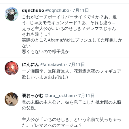
dqnchubo
dqnchubo
7月11日
これがピーチボーイリバーサイドですか？あ、違
う…じゃあモモキュンソード？あ、それも違う…
えっと主人公が…いちのせしき？デレマスじゃん
それも違う…？
実際のところAbemaが妙にプッシュしてた印象しか
ない
悪くもないので様子見か
にんにん
amatawith
7月11日
一ノ瀬四季、無陀野無人、花魁坂京夜のフィギュア
欲しいぃよぉおお(推し)
裏おっかむ
ura__ockham
7月11日
鬼の末裔の主人公と、彼を息子にした桃太郎の末裔
の父親。
主人公が「いちのせしき」という名前で笑っちゃっ
た。デレマスへのオマージュ？