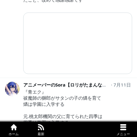
アニメーバーのSora【ロリがたまんないんだよ】
7月11日
ir
『青エク』
祓魔師の獅郎がサタンの子の燐を育て
燐は学園に入学する
元.桃太郎機関の父に育てられた四季は
四季は学園に入学する
ホーム
最新
メニュー
青エクも一緒に流れてたwww