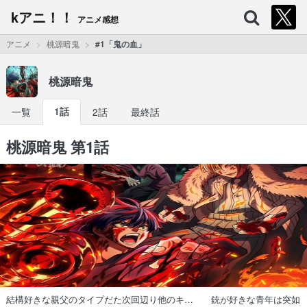
kアニ！！
アニメ感想
アニメ
桃源暗鬼
#1「鬼の血」
桃源暗鬼
一覧
1話
2話
最終話
桃源暗鬼 第1話
結構好きな親父のタイプだた次回辺り他のキ… 銃が好きな青年は突如