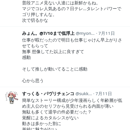
普段アニメ見ない人達には新鮮かもね。
マジでコレ人気あるの？日テレ…タレントパワーで
ゴリ押しすんな。
次で切るかな
みょん。@7/10まで低浮上
myon__0201
7月11日
仕事が暇だったので明日も仕事じゃけん早上がりさ
せてもらって
無事 想像してた以上に良すぎて
感動
そして推しが動いてることに感動
心から思う
すっくる・パヴリチェンコ
sukkuru
7月11日
簡単なストーリー構成が少年漫画らしく年齢層が低
め主人公のセリフから見受けられる内面が薄い
無駄も多くて退学の件必要だった？
覚醒によるカタルシスがない
動きは多かった割に
単純に魅力がない