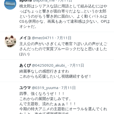
aporia
aporia_me
7月11日
桃太郎はシリアスな話に用語として組み込むにはや
っぱちょっと響きが面白寄りだよな…というか太郎
というのがもう響き的に面白い。よく動くバトルは
CGも併用かな、画風もあって違和感は少ない。OPは
オシャだ。
メイコ
mec04711
7月11日
主人公の声がいさぎくんで教官？ぽい人の声がえご
さんだったので実質ブルーロックだなと思いました
(おい)
あくび
04250920_akubi_
7月11日
綺麗事なしの感想行きますわ
これからも応援したいし視聴継続するぜ！
ユウマ
0319_yuuma
7月11日
四季、強くなろうぜ！！！
これからの展開が楽しみです。
んで主題歌、流れたぁぁぁ！！！
今期の特大アニメの主題歌にオーラルを選んでくれ
たこと、改めて感謝感謝です