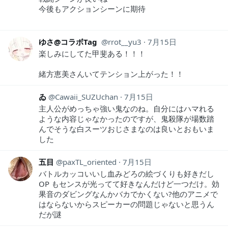
今後もアクションシーンに期待
ゆさ@コラボTag
rrot__yu3
7月15日
楽しみにしてた甲斐ある！！！
緒方恵美さんいてテンション上がった！！
ゐ
Cawaii_SUZUchan
7月15日
主人公がめっちゃ強い鬼なのね。自分にはハマれる
ような内容じゃなかったのですが、鬼殺隊が場数踏
んでそうな白スーツおじさまなのは良いとおもいま
した
五目
paxTL_oriented
7月15日
バトルカッコいいし血みどろの絵づくりも好きだし
OP もセンスが光ってて好きなんだけど一つだけ。効
果音のダビングなんかバカでかくない?他のアニメで
はならないからスピーカーの問題じゃないと思うん
だが謎