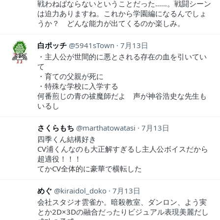
戦わねばならないということだった……。戦闘シーン
は迫力ありますね。これから学園編になるんでしょ
うか？ どんな能力が出てくるのか楽しみ。
白ポッチ
5941sTown
7月13日
・主人公が世間的に悪とされる存在の血を引いてい
て
・育ての父親が死に
・特殊な学校に入学する
何番煎じの青の祓魔師だよ 声が神谷浩史な先生も
いるし
さくらもち
marthatowatasi
7月13日
四季くん結構好き
CV浦くんなのも大正解すぎるし主人公ボイスだから
超適役！！！
てかCV全体的に豪華で横転した
めぐ
kiraidol_doko
7月13日
会社スタジオ雲雀か。暗殺教室、ダンロン、よう実
とか2D×3Dの融合だったりビジュアル表現美麗だし