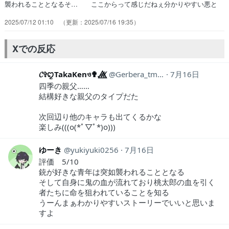
襲われることとなるそ… ここからって感じだねぇ分かりやすい悪と
か… 今期新作アニメのオススメ！童話の桃太郎を… アクションシ
2025/07/12 01:10
2025/07/16 19:35
ーンめっちゃ迫力あってすご！… 現代版の桃太郎と鬼の戦いか鬼が銃
を操って… 楽しみにしてた甲斐ある！！！緒方恵美さん… 主人公
がめっちゃ強い鬼なのね。自分にはハ… バトルカッコいいし血みどろ
Xでの反応
の絵づくりも好… チャンピオンぽいなぁーと思って観てたらチ…
𝓒✞ꨄ‎TakaKenও✟ℳ⃤
Gerbera_tmc_37
7月16日
四季の親父……
結構好きな親父のタイプだた
次回辺り他のキャラも出てくるかな
楽しみ(((o(*ﾟ▽ﾟ*)o)))
ゆーき
yukiyuki0256
7月16日
評価 5/10
銃が好きな青年は突如襲われることとなる
そして自身に鬼の血が流れており桃太郎の血を引く
者たちに命を狙われていることを知る
うーんまぁわかりやすいストーリーでいいと思いま
すよ