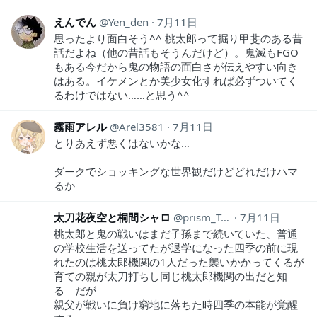
えんでん
Yen_den
7月11日
思ったより面白そう^^ 桃太郎って掘り甲斐のある昔
話だよね（他の昔話もそうんだけど）。鬼滅もFGO
もある今だから鬼の物語の面白さが伝えやすい向き
はある。イケメンとか美少女化すれば必ずついてく
るわけではない……と思う^^
霧雨アレル
Arel3581
7月11日
とりあえず悪くはないかな…
ダークでショッキングな世界観だけどどれだけハマ
るか
太刀花夜空と桐間シャロ
prism_Tatibana
7月11日
桃太郎と鬼の戦いはまだ子孫まで続いていた、普通
の学校生活を送ってたが退学になった四季の前に現
れたのは桃太郎機関の1人だった襲いかかってくるが
育ての親が太刀打ちし同じ桃太郎機関の出だと知
る だが
親父が戦いに負け窮地に落ちた時四季の本能が覚醒