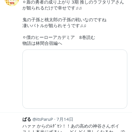
⚪︎盾の勇者の成り上がり 3期 推しのラフタリアさん
が観られるだけで幸せです♫♫
鬼の子孫と桃太郎の子孫の戦いなのですね
凄いバトルが観られそうです♫♫
⚪︎僕のヒーローアカデミア 8巻読む
物語は林間合宿編へ
ぱる
itsParuP
7月14日
ハァァ からのﾑﾀﾞｾﾝ！！あの高めの神谷さんボイ
ス！！本当にずるい……どんどん楽しくなるね……で