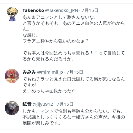
Takenoko
Takenoko_JPN
7月15日
あんまアニソンとして刺さんないな。
と言うかそもそも、あのアニメ自体の人気がわから
ん。
な感じ。
フラアニ枠やから強いのかなぁ？
でも本人は今回はめっちゃ売れる！！って自負して
るから売れるんだろうか。
みみみ
mimimii_p
7月15日
でもねチラッと見えた口元隠してる男が気になるん
ですが
え、めっちゃ面良かった←
紙音
jijyu912
7月15日
しかも、マントで性別も年齢も分からない。でも、
不思議としっくりくるなー緒方さんの声が。今後の
展開が楽しみです。