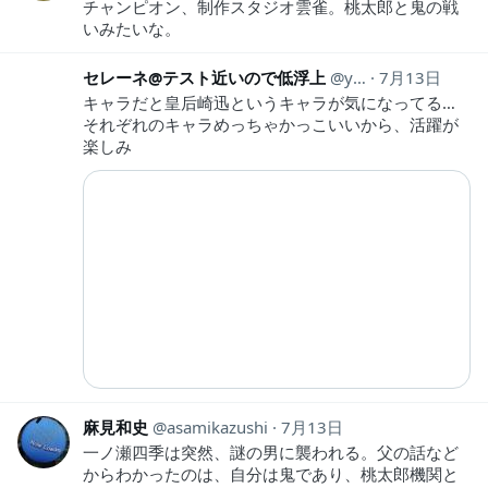
チャンピオン、制作スタジオ雲雀。桃太郎と鬼の戦
いみたいな。
セレーネ@テスト近いので低浮上
yh_ed19799
7月13日
キャラだと皇后崎迅というキャラが気になってる…
それぞれのキャラめっちゃかっこいいから、活躍が
楽しみ
麻見和史
asamikazushi
7月13日
一ノ瀬四季は突然、謎の男に襲われる。父の話など
からわかったのは、自分は鬼であり、桃太郎機関と