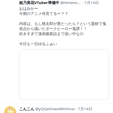
姫乃美花VTuber準備中
Himeno_Mika
7月14日
おはみか〜
今期のアニメ何見てる〜？？
内容は、もし桃太郎が悪だったら？という題材で鬼
視点から描いたダークヒーロー鬼譚！！
好きすぎて漫画最新話まで追い中なの
今日も一日ゆるふぁい
こんこん
yQGei0nwoWHmruv
7月14日