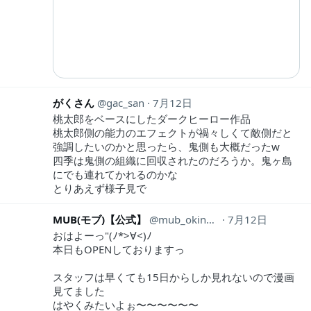
がくさん
gac_san
7月12日
桃太郎をベースにしたダークヒーロー作品
桃太郎側の能力のエフェクトが禍々しくて敵側だと
強調したいのかと思ったら、鬼側も大概だったw
四季は鬼側の組織に回収されたのだろうか。鬼ヶ島
にでも連れてかれるのかな
とりあえず様子見で
MUB(モブ)【公式】
mub_okinawa
7月12日
おはよーっ"(ﾉ*>∀<)ﾉ
本日もOPENしておりますっ
スタッフは早くても15日からしか見れないので漫画
見てました
はやくみたいよぉ〜〜〜〜〜〜