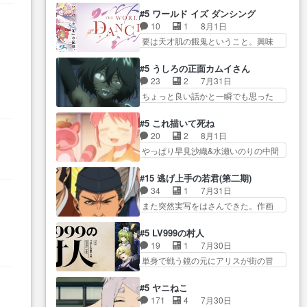
つ踏み出す黒絵ちゃん微笑ま新汰
ちゃん、僕っ子になってから取り戻
情の言葉しか…シ… 奥様に悲し
#5 ワールド イズ ダンシング
の… ツインテールが可愛いお茶
し… ビオラが悪魔すぎて気分が
い過去…萌え袖が可愛いね、と
10
1
8月1日
目な妹ちゃんです… しかも過去
悪くなってきたこ… 声優まとめ
思… ドレゲネとシタラ、2人だけ
要は天才肌の餓鬼ということ。興味
も重いんかいかつては自分に自
ました(７話まで)仲町あられ/… ビ
の同盟が結成さ…
を惹かれ… 父の観阿弥と袂を分
信… リップを塗ってらっしゃる
オラの策略がバッチリ嵌って最高
かった？鬼夜叉が田楽の… 猿楽
からかしらお顔が… 黒絵「怪獣
#5 うしろの正面カムイさん
wwwこ… 自信あれば評価なんて
の鬼夜叉と田楽の増次郎。小さない
に憧れるのはいいけど自分自身
23
2
7月31日
気にしないし、充実し… ・バー
ざこ… 着眼点は良くとも、先鋭
が… 素の自分はどちらなのかは
ちょっと良い話かと一瞬でも思った
チャルだけど、みゅーたいぷ初ライ
的すぎるのか。芸能… 鬼夜叉は
まだ不明だが見せ…
私が間違… ろくろ首さんも油舐
ブ… OPこんなんだっけ？と思っ
石也と共に観世座をあとにし、三
めてなかった？白雪碧さ… 今日
たら歌唱シーン… の、らいぶシ
#5 これ描いて死ね
条… 観世座を離れ、三条坊門御
も1日お疲れ様でした～───昨晩～
ーン＿!!­­--­­--­… それだけでええや
20
2
8月1日
所で日々を送る鬼… 「お前(鬼夜
今… 幼女に拾われたお市ちゃん
ん！！しかし、ビオラが仕…
やっぱり早見沙織&水瀬いのりの中間
叉)が凄いのではなく客が凄い…
の恩返し。化け猫… 役にて出演
層は上… あれ光って漫研入るこ
田楽と猿楽の獅子舞勝負。鬼夜叉は
させていただきました。ジョア
とになってたんだっけ… 登場人
猫の動き… 登場人物の我が強
#15 逃げ上手の若君(第二期)
ン… トイ・ストーリーみたいな
物が増えてわいわいしたところが好
い。新しい獅子舞に拘って… 第
34
1
7月31日
始まり。流石に除… 猫相手にな
き… 初コミティアで２０冊刷り
５話をprimevideoで視聴しまし…
また突然実写をはさんできた。作画
んでそんなに…と思ったらそう
は妥当だよね。俺… 藤森さんの
リソース… やるべきことが逃げ
い… いつもと違って少し良い話
ママ向けの漫画で、また涙腺
る事と分かると水を得た… 30歳
化け猫は油が好物… 今回はあか
#5 LV999の村人
が⋯… 〜漫画に「想い」をこめ
まで童貞だと魔法使いになれるとい
やし1体のみで15分。金持ちの…
19
1
7月30日
よう｣娘に漫画であ… 何回この作
う… こっちの諏訪の三大将もま
今更だけど霊が性行為で祓えること
単身で戦う鏡の元にアリスが街の冒
品に泣かされるのだろう。光が
たクセが強いw色… 頼重が完全に
は何とな…
険者率い… 鏡浩二はゲーム世界
藤… ホテル泊まってコミティア
ブレーンだよね毎回敵キャラ
に飲み込まれた転生者と… みん
っていいなあ。同… コミティア
#5 ヤニねこ
が… 弧次郎「欲を我慢して強く
なががんばってくれたアリスの父ち
参加のしおりを徹夜で作る先生
171
4
7月30日
なれるなら大飯食… 変化球な演