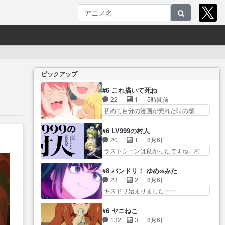
ピックアップ
#6 これ描いて死ね
22
1
5時間前
初めて自分の漫画が売れた時の感
動、懐かし… 初めて本が売れた
喜びように貰い泣き。隣の… コ
#6 LV999の村人
ミティア開幕前でひちしきり受ける
20
1
8月6日
^^先… 「SEDESUのコミPo!日
ラストシーンは良かったですね。村
記」#496… 情熱の結晶が受け入
人が故に… 村人のレベル上げは
れられる時。望外の喜び… てっ
鬼モードフィンガーシリ… アリ
#8 バンドリ！ ゆめ∞みた
しーの過去が入るからより一層感動
スと10年後に結婚の約束をした鏡ず
23
2
8月6日
する… てっしーの過去が入るか
っ… カジノスタッフ募集するも
ギスドリ始まりましたーー
らより一層感動する… てっしー
集まらない更に追… 王命でクル
ー！！！！ユノ、… 都子さんが
の過去が入るからより一層感動す
ルの監視をすることになったデ
めっちゃ情緒不安定になってて
る… てっしーの過去が入るから
#6 ヤニねこ
ビ… 最強の村人・鏡との出会い
怖… 超回復を見守っていかない
より一層感動する… てっしーの
132
3
8月6日
で少しは変わった… やはり何か