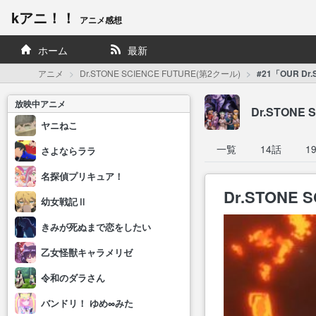
kアニ！！
アニメ感想
ホーム
最新
アニメ
Dr.STONE SCIENCE FUTURE(第2クール)
#21「OUR Dr
放映中アニメ
Dr.STONE
ヤニねこ
一覧
14話
1
さよならララ
名探偵プリキュア！
Dr.STONE 
幼女戦記Ⅱ
きみが死ぬまで恋をしたい
乙女怪獣キャラメリゼ
令和のダラさん
バンドリ！ ゆめ∞みた