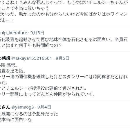
泣くよね！？みんな死んじゃって、もうやばいチェルシーちゃんが
たことで本当に泣いちゃう
ばかった、助かったのかも分からないけど今回ばかりはホワイマン
だよ……
ulp_literature
9月5日
石化装置を起動させて再び地球全体を石化させるの面白い。全員石
ことはまた何千年も時間経つの？
の感想
Takaya155216501
9月5日
4期 感想。
装置を巡る話。
ンリー達の通信機を破壊したけどスタンリーには時間稼ぎだとばれ
った。
ナとチェルシーが復活役の建前で逃がされた。
ンリー部隊によってどんどん仲間がやられていく。
じさん
yamaog3
9月4日
う展開になるのは予想外だった
度本当に面白いな