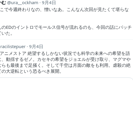
かむ
ura__ockham
9月4日
ここで今週終わりなの、憎いなあ。こんなん次回が見たくて堪らな
んのEDのイントロでモールス信号が流れるのも、今回の話にバッチ
ていた。
racilistepuer
9月4日
dアニメストア 絶望するしかない状況でも科学の未来への希望を語
に、動揺するゼノ。カセキの希望をジョエルが受け取り、マグマや
むらも最後まで足掻く。そして千空は月面の敵をも利用。虐殺の絶
ての大逆転という恐るべき展開。