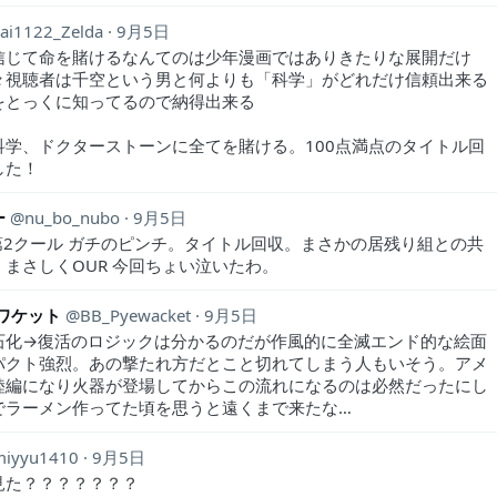
ai1122_Zelda
9月5日
信じて命を賭けるなんてのは少年漫画ではありきたりな展開だけ
々視聴者は千空という男と何よりも「科学」がどれだけ信頼出来る
をとっくに知ってるので納得出来る
科学、ドクターストーンに全てを賭ける。100点満点のタイトル回
した！
ー
nu_bo_nubo
9月5日
 第2クール ガチのピンチ。タイトル回収。まさかの居残り組との共
、まさしくOUR 今回ちょい泣いたわ。
イワケット
BB_Pyewacket
9月5日
石化→復活のロジックは分かるのだが作風的に全滅エンド的な絵面
パクト強烈。あの撃たれ方だとこと切れてしまう人もいそう。アメ
陸編になり火器が登場してからこの流れになるのは必然だったにし
でラーメン作ってた頃を思うと遠くまで来たな…
miyyu1410
9月5日
見た？？？？？？？