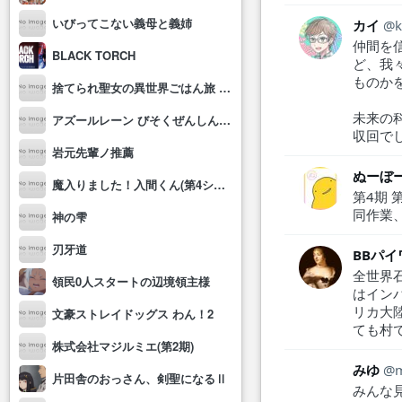
いびってこない義母と義姉
カイ
k
仲間を
BLACK TORCH
ど、我
ものか
捨てられ聖女の異世界ごはん旅 隠れスキルでキャンピングカーを召喚しました
未来の
アズールレーン びそくぜんしんっ！にっ!!
収回で
岩元先輩ノ推薦
ぬーぼ
魔入りました！入間くん(第4シリーズ)
第4期
同作業
神の雫
刃牙道
BBパ
全世界
領民0人スタートの辺境領主様
はイン
リカ大
文豪ストレイドッグス わん！2
ても村
株式会社マジルミエ(第2期)
みゆ
片田舎のおっさん、剣聖になるⅡ
みんな