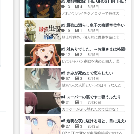
な… ねぇ猫耳ガール、敵の根城
#5 攻殻機動隊 THE GHOST IN THE SHE
り… 先生としてのベリルが好き
ーアの唯一の手駒が強すぎる笑あ
に乗り込む事を同… 世もや替え
13
4
8月5日
だけど、今回みた… 4人だけでサ
お… 私にとって完全にご褒美回
が利くと復活Pとは？！もう来週…
どれだけハイテクノロジーで身体の
ーベルボアを狩りに行く。野
ゼー様の葉巻シー… やはりター
価値がフ… ジャミングも伏線に
営… ・実家周辺でサーベルボア
ニャが後方指揮だと展開に迫力
なるかと思った回想シー… フチ
が暴れてると聞い… ちょっと年
#5 最強出涸らし皇子の暗躍帝位争い
が… “貧乏籤百連無料ガチャ”100
コマだいぶ理性持ち始めた。この世
齢の事を言いすぎとゆーか言い
10
1
8月5日
連でも1回… 2期入ってから地味
界の… 原作読んだのもう何年も
訳… ベリルの母もやはり只者じ
騎士狩猟祭、個人的に優勝本命に印
だよね。ただでさえ幼女… 「餌
前なのに、覚えてる… コイルの
ゃなかったかベリ…
を付けた… 細かい設定を考える
になってもらわねばならぬ」って言
汚職を突き止めるべくバトーの指
のが面倒な時は古代魔法… エル
葉に… ゼートゥーア左遷によっ
#5 対ありでした。～お嬢さまは格闘ゲ
導… やまとん1号はどこの部分で
ナがチートすぎる笑アルは最初から
て参謀本部の連携が… 緊張感あ
12
2
8月5日
使うのだろう？… 日本とロシア
自分… プラネット・ウィズ展開
る戦闘描写とギャグ今週の『有能
EVOジャパン参戦を決めた四人。美
が絡む政治の話かつ色々な用
アツいな「騎士狩猟… 麦茶どこ
な…
緒の母… この作品に唯一足りな
語… 第５話をprimevideoで視聴
ろかタイトル通り麦茶の出涸らし
いと思ってた(無くて… 見た目は
しまし… 前回同様『イノセン
#5 きみが死ぬまで恋をしたい
ぐ… 第５話をABEMAで視聴しま
気品溢れてるのに中身は…美緒マ
ス』を含む押井・神山版… 第５
67
3
8月4日
した。視聴に… 復讐に燃える吸
マ… テーマ：格ゲー大会に行く
話「EPISODEラストの母親の気持…
敵も1人の人間というのはそうなんだ
血鬼兄弟の弟ですいいキャラ…
には？感想は、美… 大会を前に
けど状… もう着れないからって
クリスタ皇女が“萌え”なのでこの娘が
イ
格ゲー熱が高まる一方、百合の
どういう意味だろうな… ミミを
皇帝… ウサギ好きそうな王女殿
#4 スーパーの裏でヤニ吸うふたり
本… 東京で開催される格ゲー大
人間に戻して欲しいでも自分達が代
下がかわいい。幼馴… ついに始
31
1
7月30日
会に参加すること… Japanに向け
わ… ご視聴ありがとうございま
まった狩猟祭。エルナの活躍で上
ガラケーがぶっ壊れたので仕方なく
て外泊届にサインをもらっ… 長
した見るたびに切… 誰かと思っ
位…
スマホに… 佐々木さんとは同い
崎から大会のために東京へ!/でも観光
たらちゅー先輩か。しれっと相
年くらいに思ってたけど… やは
よ… 旅の支度全部やってくれる
#5 透明な夜に駆ける君と、目に見えない
方… 第５話感想：コ□した相手に
り出オチ感が否めず、エピソードの
先輩、なんだかん… 第５話をｄ
27
3
8月3日
も家族や…､戦… つらい回だ……
打率… 田山さんが佐々木さんに
ま
アニメストアで視聴しました。視…
OPとEDの変化が象徴的前話でかける
つらすぎる……。エスタ先輩…