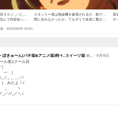
ル目ＯＯノ_／｣/_… スタンリー達は無線機を破壊されるが、勘で… 直
作読んで内容知っ… 間に合わなかったか。でもギリで未来に繋が… や
無線機を失ったスタ… これまでの全てが繋がる。宙にいる悪魔さえ… 
2025/09/09 19:40
泣いたわ。こんな見事… 仲間を信じて命を賭けるなんてのは少年漫画
の共同作業、まさしくO… 全世界石化→復活のロジックは分かるのだが…
 ぽきゅ〜ん(パチ垢&アニメ垢)時々､スイーツ垢
AkkiPachinkoT
9月9日
クール第2クール目
／|
― |
ノ_ ＿＿／/
･ ) みたよ！/
| ＿ ヽ
／｣/_／＼｣