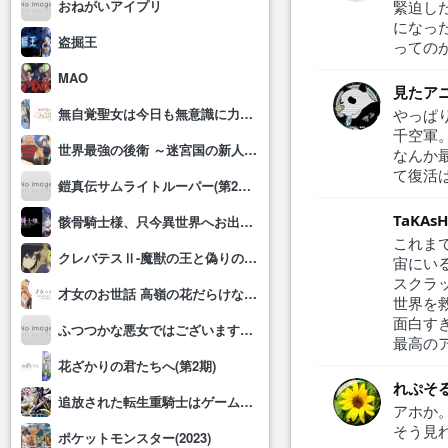
おねがいアイプリ
緊迫し
になっ
盗掘王
っての
MAO
見たア
無自覚聖女は今日も無意識に力を垂れ流す
やっぱ
千空軍
世界最強の後衛 ～迷宮国の新人探索者～
なんか
て復活
鎧真伝サムライトルーパー(第2クール)
TaKAsH
骸骨騎士様、只今異世界へお出掛け中Ⅱ
これま
クレバテスⅡ-魔獣の王と偽りの勇者伝承-
宙にい
スクラ
才女のお世話 高嶺の花だらけな名門校で、学院一のお嬢様(生活能力皆無)を陰ながらお世話することになりました
世界を
面白す
ふつつかな悪女ではございますが～雛宮蝶鼠とりかえ伝～
最高の
花ざかりの君たちへ(第2期)
れぷそ
追放された転生重騎士はゲーム知識で無双する
アホか
そう見
ポケットモンスター(2023)