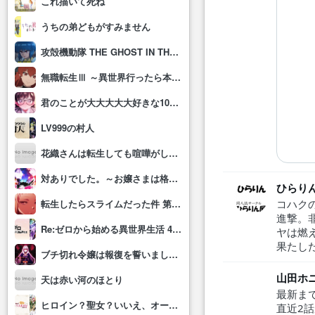
これ描いて死ね
うちの弟どもがすみません
攻殻機動隊 THE GHOST IN THE SHELL
無職転生Ⅲ ～異世界行ったら本気だす～
君のことが大大大大大好きな100人の彼女(第3期)
LV999の村人
花織さんは転生しても喧嘩がしたい
対ありでした。～お嬢さまは格闘ゲームなんてしない～
ひらり
コハク
転生したらスライムだった件 第4期
進撃。
Re:ゼロから始める異世界生活 4th season
ヤは燃
果たした
ブチ切れ令嬢は報復を誓いました。 ～魔導書の力で祖国を叩き潰します～
山田ホ
天は赤い河のほとり
最新ま
ヒロイン？聖女？いいえ、オールワークスメイドです(誇)！
直近2