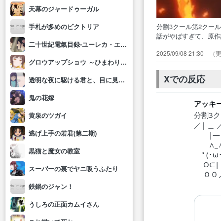
天幕のジャードゥーガル
分割3クール第2クー
手札が多めのビクトリア
話がやばすぎて、原
二十世紀電氣目録-ユーレカ・エヴリカ-
ぱり面白いですね。
2025/09/08 21:30
きつけ起こすくらい
グロウアップショウ ～ひまわりのサーカス団～
まさかの居残り組と
Xでの反応
透明な夜に駆ける君と、目に見えない恋をした。
鬼の花嫁
アッキー
分割3
黄泉のツガイ
／| ＿ 
逃げ上手の若君(第二期)
|― 
∧_∧_
黒猫と魔女の教室
" (･ω
O⊂
スーパーの裏でヤニ吸うふたり
ＯＯノ_
鉄鍋のジャン！
うしろの正面カムイさん