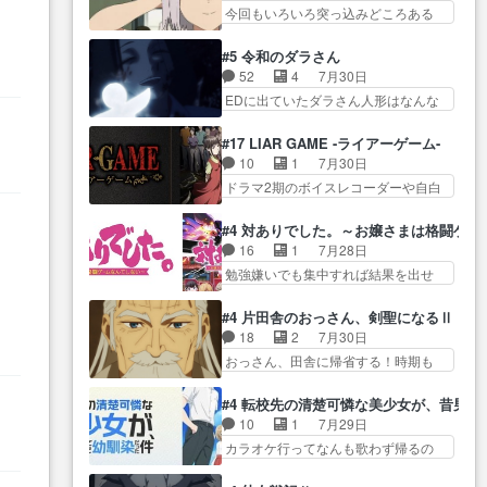
ゃん… 成長限界が999である村人
(… お母さん、娘にあんな漫画描
今回もいろいろ突っ込みどころある
出も交えながらの状況説明が本
と定めた上位存… 大規模バトル
かれたら泣いち…
回だった… ヤクのクワガタ取り
当… LOで参加させていただきま
シーンなのに会話してばっか
の話が尋常じゃない雰囲… 妹子
した！最終的に… この高らかな
#5 令和のダラさん
り… やっぱり勇者より強かった
ちゃんの恋愛話をしたり、タバコを
DT宣言、合田一人に通じるも…
52
4
7月30日
か笑統率力LV9… 普通の人間の親
生産… ここうっすら思ったこと
この作品は近年稀に見るおっさんキ
EDに出ていたダラさん人形はなんな
子やーん総務課長と娘の女子…
ズバリ言ってくれて… おかし
ャラの充…
んだと… 『ダラさんと呼ぶ者が
これがこの世界の仕組みか‥Lv200帯
い、さわやかだ 世話好きの陰に支
生まれた日』をダラさ… 陰惨な
の… そのために役割を超越する
#17 LIAR GAME -ライアーゲーム-
配… ヤクねこのクワガタ取りの
過去がきっちり現代に継承されてい
者の出現させるた… アリスのお
10
1
7月30日
話見て切なくなっ… 普段は選別
る… ダラさんと姉弟の母との出
陰で他の勇者達も共闘してくれ魔…
ドラマ2期のボイスレコーダーや自白
された4～600レスを2,30… 隠し
会いの話やはりダ… ダラさんの
ゲーム… ヨコヤは人間の弱い所
方が密売人のそれww唐突な作画力の
過去話も佳境…げに恐ろしいは
をつくのが抜群に上手… 昼の国
正… なんか今日はかなり一瞬で
#4 対ありでした。～お嬢さまは格闘ゲ
人… 第５話感想：２人の過剰な
の奴らも馬鹿が多いが、夜の国も同
終わっちまったっ… 先週と比べ
16
1
7月28日
貢ぎ物?の礼とし… 第５話感想：
じ… ご視聴ありがとうございま
てまだまともに見えた。4話は過…
勉強嫌いでも集中すれば結果を出せ
姉のお誕生会にダラさんを招
した来週もよろし… 握った◯治
る美緒が… 毎晩スト６対戦を楽
待… 部分的に時系列が4話と入れ
郎（中の人的に）仲間であるプ
しむ４人。だが、期末試… どん
替わってるのね… こんなデカイ
#4 片田舎のおっさん、剣聖になるⅡ
レ… ヨコヤの頭の回転の速さと
なゲームも相手が強すぎるとやる気
のどうやって運ぶんだよ！？
18
2
7月30日
人間の心理を利用… 夜の国のヨ
無く… テーマ：テスト勉強と大
姉… ダラさん、人型形態にもな
おっさん、田舎に帰省する！時期も
コヤ支配がますますひどく……。
会感想は、美緒がテ… すげーー
れるんか!?w髪…
時期だし… じいさん、ベリル、
… ヨコヤは飴と鞭で夜の国の独
ーーーーーーー良い……。女性声
副団長、年長者が強い順… 底知
裁支配を強化、… やはりヨコヤ
#4 転校先の清楚可憐な美少女が、昔男
優… 深夜の格ゲー対戦よりテス
れない爺さんには夢が詰まってると
いいですね。昼の国が勝てる
10
1
7月29日
トの方がよっぽど… 真剣に授業
思う… クルニ、ヘンブリッツ、
流… 役で出演いたしました。次
カラオケ行ってなんも歌わず帰るの
を受けて、夜は珠樹の部屋で格
ミュイと一緒におっ… 帰省、お
回も緊張が止まり…
かよハン… 春希ちゃんの私服、
ゲ… 来たる定期テストに向けて
供ヒロインはクルニ。順番的には
めっちゃ可愛いぞ！！！… どう