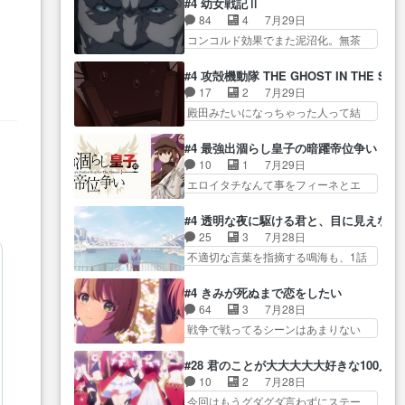
勉強会！美緒ちゃ… 受験勉強と
#4 幼女戦記Ⅱ
確… 父親から手紙が来た。サー
やらあの女優さんが春希のお母さん
戦闘の2択なら戦闘を選ぶ娘w
84
4
7月29日
ベルボアの退治の… ここでヘン
のよ… 春希ちゃん姫ちゃんに野
美… 勉強嫌いでバトルを選ぶっ
コンコルド効果でまた泥沼化。無茶
ブリッツくんが同行するのが変
菜の子も凄え可愛い… 隼人くん
て、ひぐらしの沙…
振りに奇… ルーデルドルフ中将
で… ・ベリル、実家に帰ること
のスマホを買いに行ってたけど完
自らが行う煙草と葉巻は… ブロ
に・ベリルはミュ… おっさんの
#4 攻殻機動隊 THE GHOST IN THE SHE
全… 第４話をU-NEXTで視聴しま
グを更新しました!!宜しければ、是
親となるとお爺ちゃんだよね孫
17
2
7月29日
した。視聴… スマホを買うた
非… 計画通りにはいかないね笑
扱… ・ベリル、実家に帰ること
殿田みたいになっちゃった人って結
め、都心で待ち合わせをした…
やり遂げた(ほぼ… 今回もターニ
に・ベリルはミュ…
構会社に… バトーがカッコいい
OP曲きっかけで見始めてたけどなん
ャに不都合なことがあったり
と思ってたら、トグサが… あの
だかん… いきなりシリアス展開
#4 最強出涸らし皇子の暗躍帝位争い
し… 白髪の男性が語った家族を
見た目もうただのロボでしかないん
ぶち込んでくるじゃん… 春希の
10
1
7月29日
失った喪無感が、… 連邦に対し
だよ… 俺らの汗拭きそりゃいや
家庭事情は複雑。食事とか隼人が親
エロイタチなんて事をフィーネとエ
て有利な講話条件を引き出すた
だろwwバトー＆ト… イノセンス
身…
リーにア… アルも気付かなかっ
め… コンコルド効果に油を注ぐ
の元となった回だけど、ガイノ
た事を…フィーネは自分… モン
ターニャの勝利軍… 犠牲を払っ
#4 透明な夜に駆ける君と、目に見えない
イ… アダム・リンクやジェイム
スターを呼ぶ笛？黒幕は狩猟祭とは
ても良いならお前たちが前線へ
25
3
7月28日
スン(教授)型サ… アンドロイドも
関係… 平凡な少女に見える眼鏡w
行… 戦闘がアッサリし過ぎじゃ
不適切な言葉を指摘する鳴海も、1話
おっさんの汗を拭くのは嫌や…
眼鏡属性は持ち合… 神アニメ、
ない？戦争がメイ…
では冬… かけると鳴海のやり取
押井守監督のイノセンスの土台にな
ケテーイ！「騎士狩猟祭、前夜
り微笑ましいw良い奴… どう接し
ったエピ… コミカルなのにも慣
#4 きみが死ぬまで恋をしたい
の… フィーネがアルノルトに活
ていいのかわからず戸惑うかける
れてきました。１話でし… ロボ
64
3
7月28日
躍してもらいたが… 第４話を
も… 盲目だと相手の表情も分か
ットの反乱は今となっては良くある
戦争で戦ってるシーンはあまりない
ABEMAで視聴しました。視聴
らないからどう思… 今期のバッ
話し…
とはいえ… 前回までにあまり見
に… 第４話、アルとフィーネの
クナンバーみたいなOPアニメ。
れなかったようなシーナ… ミミ
２度目のデート出… マジできな
#28 君のことが大大大大大好きな100人の
… 初デートで冬月を笑わせよう
の存在で揺らぐ14クラス約束された
臭いぞ帝位争い。姉からの刺客
10
2
7月28日
とする姿も冬月… 特に大きな事
死… ミミの秘密をあっさり受け
を… ふぃーねと町の様子を見に
今回はもうグダグダ言わずにステー
件やイベントが起きるでもな