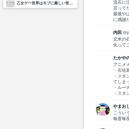
流石に
乙女ゲー世界はモブに厳しい世界です2
言って
最後や
に感謝
内田
p
北米の
化って
たかや
アニメ 
・石化
・スタ
てしま
・ルー
・スタ
やまお
こうい
毎度毎