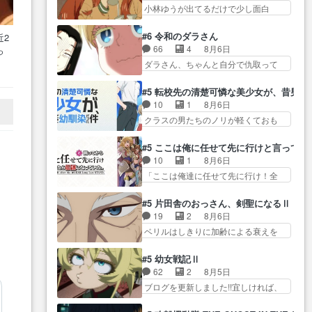
と、ですね！！み… 開幕聞き取
過去が入るからより一層感動する…
小林ゆうが出てるだけで少し面白
悲しい過去がありそうな。鏡の
りスタッフに定治いなかった？
い。なお内… 達郎が獣人に
も… パルナの魔族への恨みは根
ま… ののちゃんのお手当てはお
◯◯◯される強制百合を期待
深そうやね姫を舐… 新キャラが
#6 令和のダラさん
近2
節介だったりする… ビオラの立
し… ヒグマドンってなんな
登場早々変態扱いされてる件。
66
4
8月6日
っ
ち回り害悪すぎるお近づきの印
ん！？人見知りっぽい… なんな
タ… まだまだお元気そうなお声
引
ダラさん、ちゃんと自分で仇取って
が… ・律っちゃん明るくなった
ら下ネタ0じゃなかったかこんな回
で……不意打ち過…
…
たんだね… ワイが必死でケロロ
ね♪・メンバーの… 一難去ってま
が… 他のエピソードに対してマ
じゃないのよケロロじゃ… ロボ
た一難、律がビオラの呪縛か
#5 転校先の清楚可憐な美少女が、昔男
イルドな回だった… 今回はだい
ットに憧れてビーム撃ちたいと…そ
ら… 「私はあなたが嫌いなんで
10
1
8月6日
ぶある程度抑えてる？w感じな
うい… 余りにも凄惨なダラさん
す」「バンドやめ… 何が起きて
クラスの男たちのノリが軽くておも
気… アルねこ、そうはならんや
の過去ダラさんの６… 過去編は
いるのか！？次週、みゅーたいぷ…
ろい春希… 沙紀は隼人への片思
ろ映画のワンシー… さっきまで
これで一区切りかなギャグも面白
いを拗らせているタイプ… みな
V
生きていたゴキブリ死んでる
#5 ここは俺に任せて先に行けと言ってか
い… ガンガガン♪薫がなんかしっ
もちゃんが透けブラしててびっくり
GP… アルねこ危険ですよね。健
10
1
8月6日
かり歌ってロマ… 姉巫女の誤
して… レベルのキャラが登場。
康的な面で··江… 酔い潰れ行き着
「ここは俺達に任せて先に行け！全
算、クソみたいな嫉妬の末路よ。
相変わらず顔や体の… 隼人が春
いた江ノ島で、朝日を眺めな…
員いい奴… 過去、あとを託した
… 私、そんなに日頃からガンガ
希の級友を巻き込んだイジりに動
ロックが今、2人にあと… 木下鈴
ン言うてないで… このアニメは
#5 片田舎のおっさん、剣聖になるⅡ
じ… 第５話をU-NEXTで視聴しま
奈（@0suzuna0）が【マリー…
どこに行くのだろう、面白す
19
2
8月6日
した。視聴… ラブコメで天然ジ
村ごと乗っ取られてたら流石に気付
ぎ… 姉のした事はただ単に一族
ベリルはしきりに加齢による衰えを
ゴロというかナチュラルヒ… み
かないか… 《漫画版少し読んだ
を絶滅させただけ…
口にする… 重ねた歳のせいにし
なもと仲良く話す隼人を見てなぜか
ことある》エリックとゴ… ロッ
ていた限界を超えて命の… いい
不安に… 無理なダイエットは禁
#5 幼女戦記Ⅱ
クは敵に容赦無くブスっといくから
んじゃないですか。魔物の群を発見
物だけど、なかなか結… 「これ
62
2
8月5日
気持… 勇者パーティー再結成し
した… アマプラにて視聴終わ
からもお手入れ、がんばりゅ」あり
ブログを更新しました!!宜しければ、
て先にいけで激アツ… 爆縮、幻
り！サーベルボア討伐… を言い
が…
是非… 少しでもマシな負け方を
覚、主人公結構エグいことするよ
訳にしたくないものですねwボア狩
選んだゼートゥーア… ゼートゥ