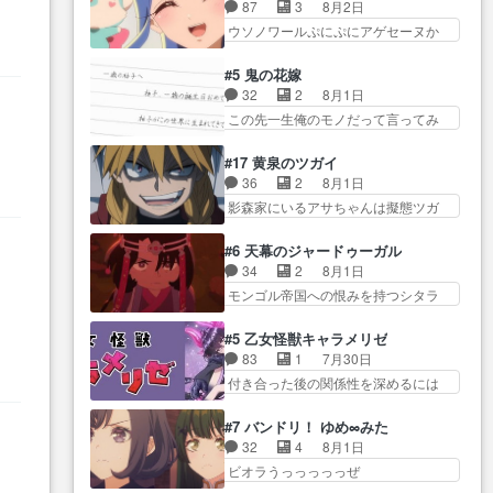
名前を見たんだけどあの中村大樹さ
品は「キャラ」を活かすのがう
87
3
8月2日
イト。七転八倒し… 労働するプ
ん… 糸ちゃんカッケー、色んな
ま… みずかちゃんの介入で双子
ウソノワールぷにぷにアゲセーヌか
リンセスえらい。プリンセスの
意味でwゲームが… 姉から性的興
の仲にヒビが………
わよ!!… 順当にマコトジュエルの
精… アンデケン行ってケーキ食
奮覚えてないよね？なんて言
争奪戦をやったと。… 記憶を取
べて、帰りにカメ… ララが働く
#5 鬼の花嫁
わ… テーマ：引きこもりの理由
り戻し正式に探偵事務所で働き始
事でのてんやわんや。働いて大
32
2
8月1日
感想は、久しぶり… 元ゲーマー
め… ポワロ、元ネタを解説して
変… 地道に働き人と関わる日々
この先一生俺のモノだって言ってみ
なので、はちゃめちゃ楽しく作
原作に誘導するの… くれあさん
の中に愛を見いだ…
たい笑他… 1歳からの誕生日プレ
業… 糸ちゃんと源くんの距離感
の探偵としての初事件にしてち
ゼント………とは思っ… 玲夜さ
おかしいね(*´… 糸と源ははよ好
#17 黄泉のツガイ
ょ… ・急にクイズ番組が始まっ
ん柚子に18年分の誕生日プレゼン
きおうとると言わんかい！引…
36
2
8月1日
たw・妖精ウソノ… るるかの助手
ト… 柚子は鬼龍院家から初めて
ショウくんと対等に話すためにゲー
影森家にいるアサちゃんは擬態ツガ
だった？今回が初めての探偵
学校に通う事にな… プレゼント
ムをする…
イだった… アサが置かれた立場
活… 探偵じゃなかったの！？ク
攻撃ヤバすぎるwwwヴァイオ
や気持ちを汲んで熱くな… 屋敷
レアさん探偵すぎ… 突然のポア
#6 天幕のジャードゥーガル
レ… 玲夜さまサプライズの、こ
にアサはいなかった逆にガブちゃん
ロクイズは草なんよ。んで、あ
34
2
8月1日
れまでの柚子ちゃ… 玲夜から柚
はい… 影森の当主が際限なくツ
ん… 今回からついにくれあが探
モンゴル帝国への恨みを持つシタラ
子へ17年分の誕生日&を未来に…
ガイを増やせるのに… 今回はも
偵事務所の仲間に…
を信じた… 回想が淡々と語られ
「​​13歳の柚子ちゃんへ…もう中学生
うガブちゃんさんの悲鳴にも似た
るのだけどいつの間にか… オゴ
な… 梅原の人が18歳になるまで
#5 乙女怪獣キャラメリゼ
怒… ユルと戦った時から伏線が
タイの妃になってもその心は晴れ
の誕生プレゼン… なよなよした
83
1
7月30日
張られていたのが… しかしアサ
ず、モ… ドレゲネの過去、宝石
男（cv石田彰）梅ちゃんがた…
付き合った後の関係性を深めるには
は、兄様に会いたいbotだと思…
だった彼女が人になり… ドレゲ
ヒロイン… 来夢ちゃんがキング
ツガイには優しい筈のガブちゃん、
ネの過去、、辛かった、、あのジャ
コングなのいい味付けだ… ずっ
アキオの… 色々とひっかけがあ
#7 バンドリ！ ゆめ∞みた
タ… 年上旦那が良い人でも、女
とメスってて何この可愛い生物。ク
って、最終的に嫌な終わ… ゴン
32
4
8月1日
は宝石でただ笑っ… ダイルの儀
ラス… 付き合い始めたら始めた
ゾウが従える大量のツガイに何事か
ビオラうっっっっっぜ
式の神々しさたるや。一気に空
でまた違った悩みが… と一歩ず
と思…
ぇ！！！！！！！！後… あられ
気… ドレネゲの辛い過去には同