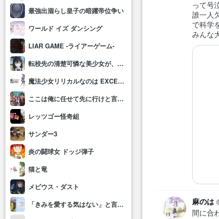
って号
最強出涸らし皇子の暗躍帝位争い
誰一人
で科学
ワールド イズ ダンシング
みんな
LIAR GAME -ライアーゲーム-
転校先の清楚可憐な美少女が、昔男子と思って一緒に遊んだ幼馴染だった件
魔法少女リリカルなのは EXCEEDS Gun Blaze Vengeance
ここは俺に任せて先に行けと言ってから10年がたったら伝説になっていた。
レッツゴー怪奇組
サンダー3
炎の闘球女 ドッジ弾子
猫と竜
メビウス・ダスト
麻のは
「きみを愛する気はない」と言った次期公爵様がなぜか溺愛してきます
間に合