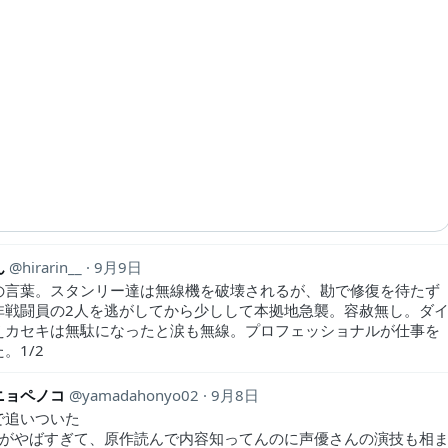
ん
hirarin__
9月9日
の言葉。スタンリー達は無線機を破壊されるが、勘で修復を待たず
非戦闘員の2人を逃がしてから少しして本拠地急襲。容赦無し。ダ
えカセキは無駄になったと涙も無線。プロフェッショナルが仕事を
。1/2
ニョペノコ
yamadahonyo02
9月8日
で追いついた
話がやばすぎて、原作読んで内容知ってんのに声優さんの演技も相