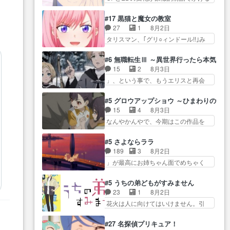
沼っていく…こんな… 佐々木さ
には… 小春の透明なモヤのかか
今週のシーナとミミも可愛かった2人
ん、腕フェチなんですね笑最近ま
った世界。どんな女… そうか、
の関係… 確かに相手にも家族や
#17 黒猫と魔女の教室
じ… 佐々木がガラケーからスマ
こんな風に見えてるのかぁ。かけ
大切な人はいるけど、… 白シャ
27
1
8月2日
ホに変えるって、… もうドラマ
る… 完全な両片思いになりまし
ツが作業着みたいなもんなんですか
タリスマン、｢グリ○ィンドール!!｣み
版孤独のグルメファンコンテン
たねぇ…OPとE… 余計な物は描
ね…
た… 最初の障害ゴーレムを全員
ツ… 「お腹冷えちゃわない？
かず白く靄がかった小春ちゃ
で力を合わせて倒… アリアはホ
佐々木さんの優しさ… 先行で見
#6 無職転生Ⅲ ～異世界行ったら本気だ
ん… 光も感じない完全な盲目な
ントスピカが大好きだよね。ツ
た時より2人のやり取りに癒しを
15
2
8月3日
んやね…おめかし… 母役に能登
ン… 一等級ポテンシャルのアリ
感… ABEMA版の7〜8話佐々木が
」、という事で、もうエリスと再会
さんって禁じ手使ってきたー！
アちゃん可愛くて… そういや、
実年齢以上…
か？っと… サラの再登場によっ
E… 今回は小春視点も描かれてい
アリアは能力は最上級のくせに、
てルーデウスの成長が確… 人間
て良かった本当… 股に海豚を挟
#5 グロウアップショウ ～ひまわりのサ
… とうとうアリアと直接競う場
関係の清算が粛々と進められている
み水上バスでの会話を反芻…
15
4
8月3日
がきたこれまで… 毎度ながらの
サラ… サラとの関係に対して完
恋… OPEDとも無人バージョンか
なんやかんやで、今期はこの作品を
スピカの顔面芸推しのハナち
全に「昔の女」とし… ルーシー
ら主人公２人…
一番推し… 時給50円じゃ借金は
ゃ… クソレビュータリスマン趣
にデレるルディが完全に親バカで
減らない(^_^;サ… 葵ちゃん可愛
味ダダ漏れで好き… 期末試験が
#5 さよならララ
微… サラとは会ってほしいちゃ
すぎるな楠木ともりちゃんの
始まろうとしておりスピカは対
189
3
8月2日
んとした別れ方し… サラは未練0
ね… デフォルメされた表情が特
策… 能力鑑定胸像タリスマン氏
」が最高にお姉ちゃん面でめちゃく
だと言っていたけど人の気持
に多かったのが印… 葵＆茜の回
容姿も評価してし…
ちゃかわ… さすがに割れた窓ガ
ち… 実は結構好きなキャラモヤ
も良きでした。あの証拠写真、
ラスの弁償は求められた… 逡巡
モヤする別れ方だ… 役で出演さ
#5 うちの弟どもがすみません
ひ… 互いが互いのことを想って
を振り切ってみんなに謝ったララの
せていただきました！よろしく
23
1
8月2日
いるのにすれ違っ… 第５話をｄ
思い… 仕事に馴染めない辺り観
お… 毎クールメインヒロインを
花火は人に向けてはいけません。引
アニメストアで視聴しました。
ていて苦しいところ… ララちゃ
好きになっちゃう…
きこもり… 糸はまだ柊の顔も見
視… 葵ちゃんに〝瑞佳ちゃんと
んの事情はもう少し皆に話して良
たことなかったっけ！1… ってお
練習したい〟と言… 本当この作
#27 名探偵プリキュア！
い… ララと茉里とで初のアルバ