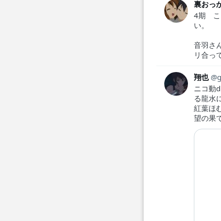
裏おっ
4期 
い。
音羽さ
リ合っ
翔也
g
ニコ動
る龍水
紅葉ほ
望の果