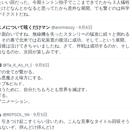
たいい回だった。今期トントン拍子でここまできてたから３人犠牲
たけどなんとかなると思ってたから意外な展開。でも繋ぐのは科学
がドクストだね。
ニメについて呟くだけマン
animeozy
9月6日
り面白いですね。無線機を失ったスタンリーの猛攻に続々と倒れる
。その裏で北米では石化装置の復活に成功。そして…という展開。
最後は泣けてきちゃいましたね。さて、作戦は成功するのか。そし
はなるのか。次回が楽しみです。
I
Ta_K_As_H_I
9月6日
での全てが繋がる。
る悪魔さえ味方にする。
ップ&ビルド。
救うために、自分たちもろとも世界を滅ぼす。
ぎる。
アニメーション。
る
REPSOL_96
9月5日
。引きつけ起こすくらい泣いたわ。こんな見事なタイトル回収そう
れないぞ。拝んどけ拝んどけ