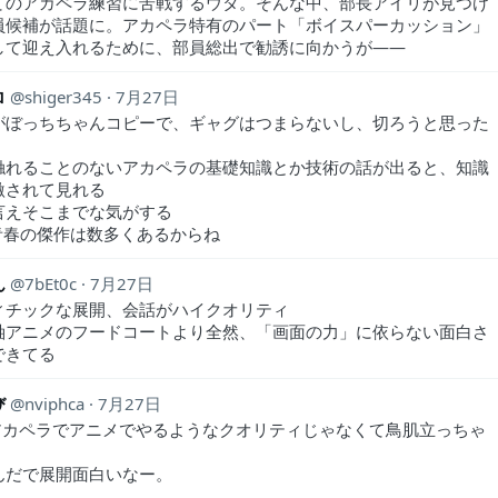
てのアカペラ練習に苦戦するウタ。そんな中、部長アイリが見つけ
員候補が話題に。アカペラ特有のパート「ボイスパーカッション」
して迎え入れるために、部員総出で勧誘に向かうが――
ロ
shiger345
7月27日
がぼっちちゃんコピーで、ギャグはつまらないし、切ろうと思った
触れることのないアカペラの基礎知識とか技術の話が出ると、知識
激されて見れる
言えそこまでな気がする
青春の傑作は数多くあるからね
ん
7bEt0c
7月27日
ィチックな展開、会話がハイクオリティ
軸アニメのフードコートより全然、「画面の力」に依らない面白さ
できてる
び
nviphca
7月27日
がアカペラでアニメでやるようなクオリティじゃなくて鳥肌立っちゃ
んだで展開面白いなー。