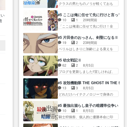
折角オカルトものの雰囲気だったの
ら… ああいうのまとめ動画って
クラスの男たちのノリが軽くておも
いられると信じて欲に塗れた獣
にEDが… 小5男子に理想のご近
言うんですか？あ…
ろい春希… 沙紀は隼人への片思
人… ♥︎⁡ꔛアルにゃん。みたら、描
所さん♡こんな姿でビ… 足ら
いを拗らせているタイプ… みな
きたくなっ… 最近雰囲気変わっ
#5 ここは俺に任せて先に行けと言ってか
ない
ん、足らんぞぉぉぉ!!!特に透過光
もちゃんが透けブラしててびっくり
てきたな…江ノ島を聖地巡… ア
10
1
20時間前
聴
と… 超常の存在を信じる日向と
して… レベルのキャラが登場。
ルねこは金持ちなん？つーかお嬢様
し
「ここは俺達に任せて先に行け！全
友隆の出会いが夏… ダラさんの6
相変わらず顔や体の… 隼人が春
が多い…
ぼ
員いい奴… 過去、あとを託した
本の腕ってそういうことだっ
希の級友を巻き込んだイジりに動
ロックが今、2人にあと… 木下鈴
た… もしかしてもしかしてが全
#5 片田舎のおっさん、剣聖になるⅡ
じ… 第５話をU-NEXTで視聴しま
奈（@0suzuna0）が【マリー…
てありまして『お… 『過去回想
19
2
23時間前
した。視聴… ラブコメで天然ジ
村ごと乗っ取られてたら流石に気付
①』しっかり男の子系趣味の薫◎…
ベリルはしきりに加齢による衰えを
ゴロというかナチュラルヒ… み
かないか… 《漫画版少し読んだ
口にする… 重ねた歳のせいにし
なもと仲良く話す隼人を見てなぜか
ことある》エリックとゴ… ロッ
ていた限界を超えて命の… いい
不安に… 無理なダイエットは禁
#5 幼女戦記Ⅱ
クは敵に容赦無くブスっといくから
んじゃないですか。魔物の群を発見
物だけど、なかなか結… 「これ
62
2
8月5日
気持… 勇者パーティー再結成し
した… アマプラにて視聴終わ
からもお手入れ、がんばりゅ」あり
ブログを更新しました!!宜しければ、
て先にいけで激アツ… 爆縮、幻
り！サーベルボア討伐… を言い
が…
是非… 少しでもマシな負け方を
覚、主人公結構エグいことするよ
訳にしたくないものですねwボア狩
選んだゼートゥーア… ゼートゥ
な… ねぇ猫耳ガール、敵の根城
#5 攻殻機動隊 THE GHOST IN THE SHE
り… 先生としてのベリルが好き
ーアの唯一の手駒が強すぎる笑あ
に乗り込む事を同… 世もや替え
13
3
8月5日
だけど、今回みた… 4人だけでサ
お… 私にとって完全にご褒美回
が利くと復活Pとは？！もう来週…
どれだけハイテクノロジーで身体の
ーベルボアを狩りに行く。野
ゼー様の葉巻シー… やはりター
価値がフ… ジャミングも伏線に
営… ・実家周辺でサーベルボア
ニャが後方指揮だと展開に迫力
なるかと思った回想シー… フチ
が暴れてると聞い… ちょっと年
#5 最強出涸らし皇子の暗躍帝位争い
が… “貧乏籤百連無料ガチャ”100
コマだいぶ理性持ち始めた。この世
齢の事を言いすぎとゆーか言い
10
1
8月5日
連でも1回… 2期入ってから地味
界の… 原作読んだのもう何年も
訳… ベリルの母もやはり只者じ
騎士狩猟祭、個人的に優勝本命に印
だよね。ただでさえ幼女… 「餌
前なのに、覚えてる… コイルの
ゃなかったかベリ…
を付けた… 細かい設定を考える
になってもらわねばならぬ」って言
汚職を突き止めるべくバトーの指
のが面倒な時は古代魔法… エル