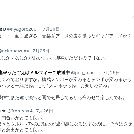
RO
nyagoro2001
7月26日
れ・・・面白過ぎる。音楽系アニメの皮を被ったギャグアニメか？
nekonoizumi
7月26日
とにかくなにかがおかしい。脚本がただものではない。
拓也＠うたごえはミルフィーユ放送中
pug_maniac
7月26日
でくれておりますか。構成メンバーが変わるとテンポが変わるから
カペラと一緒だね。もう1人いるからね。お楽しみにね。
原作でまた違う演出と間で芝居してるから合わせて楽しんでね。
ン☆
Iron_star4
7月26日
、間合いがとても良い。
違うとウルルンTVの尻軽さが違和感になるはずなのに、そうはさせ
本と演出がとても良い。