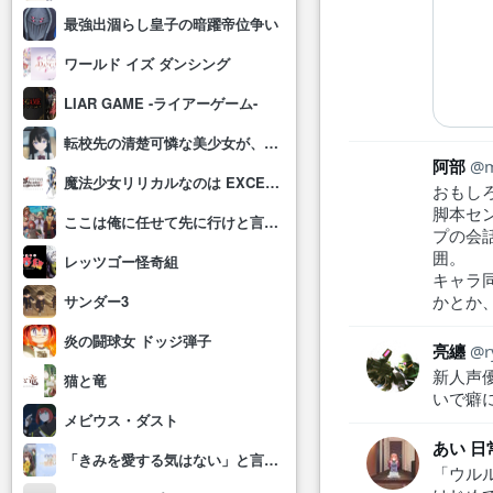
最強出涸らし皇子の暗躍帝位争い
ワールド イズ ダンシング
LIAR GAME -ライアーゲーム-
転校先の清楚可憐な美少女が、昔男子と思って一緒に遊んだ幼馴染だった件
阿部
魔法少女リリカルなのは EXCEEDS Gun Blaze Vengeance
おもし
脚本セ
ここは俺に任せて先に行けと言ってから10年がたったら伝説になっていた。
プの会
囲。
レッツゴー怪奇組
キャラ
かとか
サンダー3
炎の闘球女 ドッジ弾子
亮纏
r
新人声
猫と竜
いで癖
メビウス・ダスト
あい 日
「きみを愛する気はない」と言った次期公爵様がなぜか溺愛してきます
「ウルル