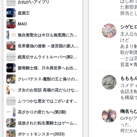
はじめ
おねがいアイプリ
た新部
担当と
盗掘王
MAO
シゲヒ
主人公
無自覚聖女は今日も無意識に力を垂れ流す
けど
あまり
世界最強の後衛 ～迷宮国の新人探索者～
欲が刺
鎧真伝サムライトルーパー(第2クール)
⋯とは
音楽✕
骸骨騎士様、只今異世界へお出掛け中Ⅱ
ももも
クレバテスⅡ-魔獣の王と偽りの勇者伝承-
コメデ
才女のお世話 高嶺の花だらけな名門校で、学院一のお嬢様(生活能力皆無)を陰ながらお世話することになりました
会話主
を構築
ふつつかな悪女ではございますが～雛宮蝶鼠とりかえ伝～
椈名ら
花ざかりの君たちへ(第2期)
O/P
追放された転生重騎士はゲーム知識で無双する
った。
何だか
ポケットモンスター(2023)