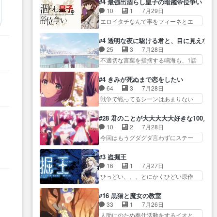
だかん… いきなりシリアス展開
#4 最強出涸らし皇子の暗躍帝位争い
し… 白髪の男性が語った家族を
見た目もうただのロボでしかないん
ぶち込んでくるじゃん… 春希の
10
1
7月29日
失った喪無感が、… 連邦に対し
だよ… 俺らの汗拭きそりゃいや
家庭事情は複雑。食事とか隼人が親
エロイタチなんて事をフィーネとエ
て有利な講話条件を引き出すた
だろwwバトー＆ト… イノセンス
身…
リーにア… アルも気付かなかっ
め… コンコルド効果に油を注ぐ
の元となった回だけど、ガイノ
た事を…フィーネは自分… モン
ターニャの勝利軍… 犠牲を払っ
#4 透明な夜に駆ける君と、目に見えない
イ… アダム・リンクやジェイム
スターを呼ぶ笛？黒幕は狩猟祭とは
ても良いならお前たちが前線へ
25
3
7月28日
スン(教授)型サ… アンドロイドも
関係… 平凡な少女に見える眼鏡w
行… 戦闘がアッサリし過ぎじゃ
不適切な言葉を指摘する鳴海も、1話
おっさんの汗を拭くのは嫌や…
眼鏡属性は持ち合… 神アニメ、
ない？戦争がメイ…
では冬… かけると鳴海のやり取
押井守監督のイノセンスの土台にな
ケテーイ！「騎士狩猟祭、前夜
り微笑ましいw良い奴… どう接し
ったエピ… コミカルなのにも慣
#4 きみが死ぬまで恋をしたい
の… フィーネがアルノルトに活
ていいのかわからず戸惑うかける
れてきました。１話でし… ロボ
64
3
7月28日
躍してもらいたが… 第４話を
も… 盲目だと相手の表情も分か
ットの反乱は今となっては良くある
戦争で戦ってるシーンはあまりない
ABEMAで視聴しました。視聴
らないからどう思… 今期のバッ
話し…
とはいえ… 前回までにあまり見
に… 第４話、アルとフィーネの
クナンバーみたいなOPアニメ。
れなかったようなシーナ… ミミ
２度目のデート出… マジできな
#28 君のことが大大大大大好きな100人の
… 初デートで冬月を笑わせよう
の存在で揺らぐ14クラス約束された
臭いぞ帝位争い。姉からの刺客
10
2
7月28日
とする姿も冬月… 特に大きな事
死… ミミの秘密をあっさり受け
を… ふぃーねと町の様子を見に
今回はもうグダグダ言わずにステー
件やイベントが起きるでもな
入れたのは拍子抜… 蘇生魔法っ
行ったら町中で窃…
ジを見た… 君のことが大大大大
く… 初デートで冬月を笑わせよ
て下衆い国なら進退窮まったら
大好きな１００人の彼女… 100カ
うとする姿も冬月… 3話までは主
#3 盗掘王
手… 蘇生魔法ヤバイけどミミい
ノ版ラブライブ！？こういうのは
人公がどうでもいいことでず
16
1
7月27日
なかったら詰んで… アニメオタ
人… 俺、みんなのレッスン動画
っ… 花火購入に浅草へ…行き当
ひっどい、、、とにかくひどい原作
クあるある：作中に花が登場す
をDVDが焼きき… アナウンス役
たりばったり訪問…
が俺レベ… 一般人が巻き込まれ
る… ご視聴ありがとうございま
で出演いたしましたみんなの
ることもあるのか結構面… 久野
した！アリとセイ… ごめん、そ
#16 黒猫と魔女の教室
ア… 恋太郎ファミリーがガチで
美咲さんと言えば幼女！アイマスの
ういう話がしたい作品じゃない
33
1
7月26日
アイドルに挑戦！… ギャグギャ
市原… 遼河は目的の為には人命
の… 第４話感想：その口止め効
人助けのため奉仕活動をするイオと
グしくもド直球で泣ける回来た