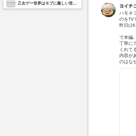
乙女ゲー世界はモブに厳しい世界です2
ヨイチ
ハモネ
のをT
昨日(2
で本編､
丁寧に
くれて
内容が
のはな